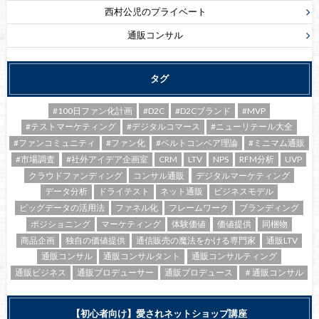
西村公児のプライベート
通販コンサル
タグ
#100日ファン化計画
#D2C
#D2Cブランド
#MVP
#テストマーケティング
#デジタルコマース
#ニューリテール大全
#ファンコミュニティ
#ファン化
#ベルトコンベア理論
#ミニマム通販
#市場調査
#社外アイデア企画室
CRM
LTV
NPS
RFM分析
UVP
クラウドファンディング
コンサル通販
デジタルマーケティング
データ分析
ドライテスト
ネット通販
ビジネスモデル
ビッグデータの活用法
ファネル化
フレームワーク
ブランディング
ポジショニング
マーケティング
体験価値
価値提供
同梱物
商品企画
独自の価値提供
通信販売の魔法をかける専門家
通販LTV
通販コンサル
通販コンサルタント
通販コンサルティング
通販ビジネス
通販プロデューサー
通販プロデュース
＃通販コンサル
【初心者向け】愛されネットショップ講座