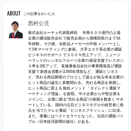
ABOUT
この記事をかいた人
西村公児
株式会社ルーチェ代表取締役 年商６００億円の上場
企業の通信販売会社 で販売企画から債権回収のまで16
年経験。 その後、化粧品メーカーの中核 メンバーとし
て5年マーケティングに参画。 大手エステ系企業の通販
ビジネスのサポート で２００％売上アップ。 ニュージ
ーランドのシンボルフルーツ企業の 販促支援でレスポン
ス率を2倍アップ。 某健康食品会社の事業開発及び通販
支援で 新規会員数が2,000名増加など、 通販ビジネス
と、売れる商品開発のプロ として誰もが知る有名企業の
ヒット商品の誕生に多数関わる。 売れる商品を発掘し、
ヒット商品に変える 独自メソッド 「ダイレクト通販マ
ーケティング理論」 を提唱。 中小企業から中堅企業を
メインに、 企業に眠る“売れる商品”の発掘を数多く サポ
ートしている。 国内の注目ビジネスモデルや経営者に焦
点を 当てたテレビ番組「ビジネスフラッシュ」に出演。
また、著書にはベストセラーとなった、 伝説の通販バイ
ブル（日本経済新聞出版社）がある。