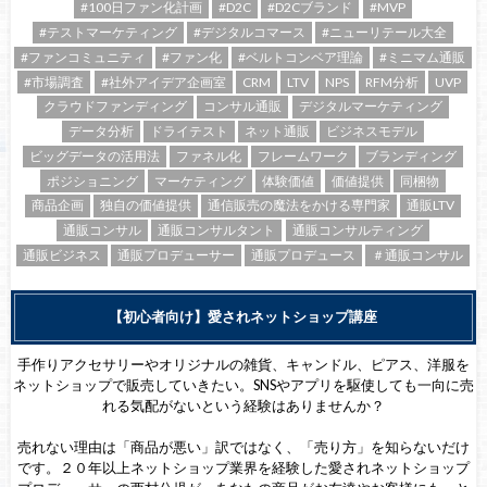
#100日ファン化計画
#D2C
#D2Cブランド
#MVP
#テストマーケティング
#デジタルコマース
#ニューリテール大全
#ファンコミュニティ
#ファン化
#ベルトコンベア理論
#ミニマム通販
#市場調査
#社外アイデア企画室
CRM
LTV
NPS
RFM分析
UVP
クラウドファンディング
コンサル通販
デジタルマーケティング
データ分析
ドライテスト
ネット通販
ビジネスモデル
ビッグデータの活用法
ファネル化
フレームワーク
ブランディング
ポジショニング
マーケティング
体験価値
価値提供
同梱物
商品企画
独自の価値提供
通信販売の魔法をかける専門家
通販LTV
通販コンサル
通販コンサルタント
通販コンサルティング
通販ビジネス
通販プロデューサー
通販プロデュース
＃通販コンサル
【初心者向け】愛されネットショップ講座
手作りアクセサリーやオリジナルの雑貨、キャンドル、ピアス、洋服を
ネットショップで販売していきたい。SNSやアプリを駆使しても一向に売
れる気配がないという経験はありませんか？
売れない理由は「商品が悪い」訳ではなく、「売り方」を知らないだけ
です。２０年以上ネットショップ業界を経験した愛されネットショップ