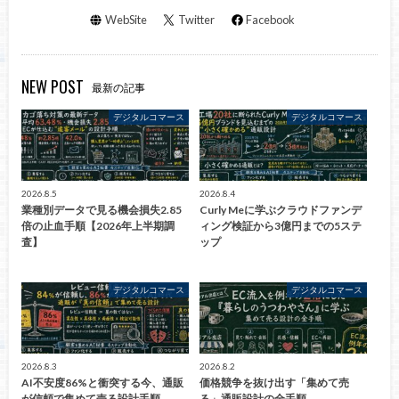
WebSite
Twitter
Facebook
NEW POST
最新の記事
デジタルコマース
デジタルコマース
2026.8.5
2026.8.4
業種別データで見る機会損失2.85
Curly Meに学ぶクラウドファンデ
倍の止血手順【2026年上半期調
ィング検証から3億円までの5ステ
査】
ップ
デジタルコマース
デジタルコマース
2026.8.3
2026.8.2
AI不安度86%と衝突する今、通販
価格競争を抜け出す「集めて売
が信頼で集めて売る設計手順
る」通販設計の全手順