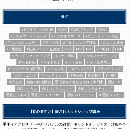
タグ
#100日ファン化計画
#D2C
#D2Cブランド
#MVP
#テストマーケティング
#デジタルコマース
#ニューリテール大全
#ファンコミュニティ
#ファン化
#ベルトコンベア理論
#ミニマム通販
#市場調査
#社外アイデア企画室
CRM
LTV
NPS
RFM分析
UVP
クラウドファンディング
コンサル通販
デジタルマーケティング
データ分析
ドライテスト
ネット通販
ビジネスモデル
ビッグデータの活用法
ファネル化
フレームワーク
ブランディング
ポジショニング
マーケティング
体験価値
価値提供
同梱物
商品企画
独自の価値提供
通信販売の魔法をかける専門家
通販LTV
通販コンサル
通販コンサルタント
通販コンサルティング
通販ビジネス
通販プロデューサー
通販プロデュース
＃通販コンサル
【初心者向け】愛されネットショップ講座
手作りアクセサリーやオリジナルの雑貨、キャンドル、ピアス、洋服をネ