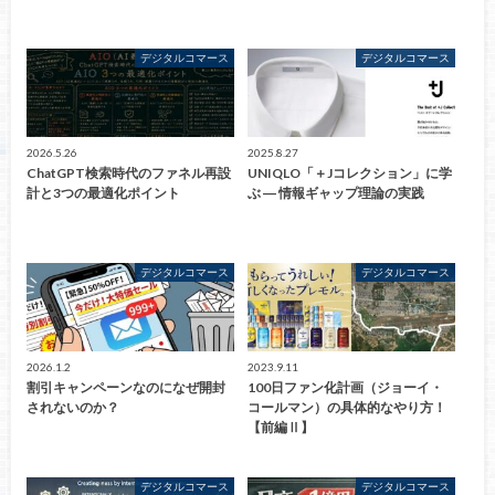
デジタルコマース
デジタルコマース
2026.5.26
2025.8.27
ChatGPT検索時代のファネル再設
UNIQLO「＋Jコレクション」に学
計と3つの最適化ポイント
ぶ ― 情報ギャップ理論の実践
デジタルコマース
デジタルコマース
2026.1.2
2023.9.11
割引キャンペーンなのになぜ開封
100日ファン化計画（ジョーイ・
されないのか？
コールマン）の具体的なやり方！
【前編Ⅱ】
デジタルコマース
デジタルコマース