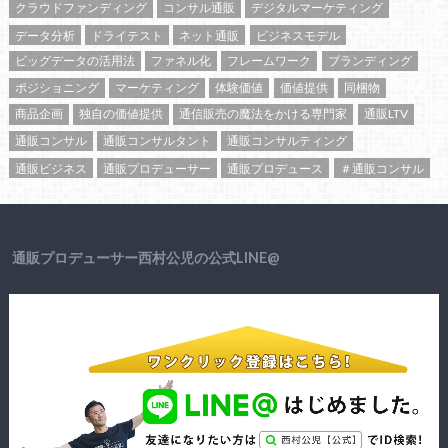
クラウドファンディング
コンサル通販
デジタルマーケティング
データ分析
ドライテスト
ネット通販
ビジネスモデル
ビッグデータの活用法
ファネル化
フレームワーク
ブランディング
ポジショニング
マーケティング
体験価値
価値提供
同梱物
商品企画
独自の価値提供
通信販売の魔法をかける専門家
通販LTV
通販コンサル
通販コンサルタント
通販コンサルティング
通販ビジネス
通販プロデューサー
通販プロデュース
＃通販コンサル
通販プロデューサー西村公児の公式LINE@