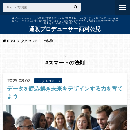
株式会社ルーチェは、小売業の変革をデジタルで変革するという旗の元、通販プロデュースを通
じて、２本目の柱を作りたい経営者にとって、あなたらしいやり方で実現するためのアナロジー
思考を７つの視点で提供しています。
通販プロデューサー西村公児
HOME
タグ : #スマートの法則
TAG
#スマートの法則
2025.08.07
デジタルコマース
データを読み解き未来をデザインする力を育て
よう