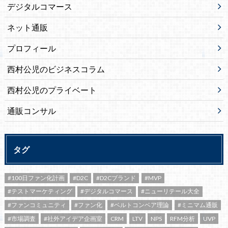
デジタルコマース
ネット通販
プロフィール
西村公児のビジネスコラム
西村公児のプライベート
通販コンサル
タグ
#100日ファン化計画
#D2C
#D2Cブランド
#MVP
#テストマーケティング
#デジタルコマース
#ニューリテール大全
#ファンコミュニティ
#ファン化
#ベルトコンベア理論
#ミニマム通販
#市場調査
#社外アイデア企画室
CRM
LTV
NPS
RFM分析
UVP