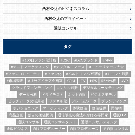
西村公児のビジネスコラム
西村公児のプライベート
通販コンサル
タグ
#100日ファン化計画
#D2C
#D2Cブランド
#MVP
#テストマーケティング
#デジタルコマース
#ニューリテール大全
#ファンコミュニティ
#ファン化
#ベルトコンベア理論
#ミニマム通販
#市場調査
#社外アイデア企画室
CRM
LTV
NPS
RFM分析
UVP
クラウドファンディング
コンサル通販
デジタルマーケティング
データ分析
ドライテスト
ネット通販
ビジネスモデル
ビッグデータの活用法
ファネル化
フレームワーク
ブランディング
ポジショニング
マーケティング
体験価値
価値提供
同梱物
商品企画
独自の価値提供
通信販売の魔法をかける専門家
通販LTV
通販コンサル
通販コンサルタント
通販コンサルティング
通販ビジネス
通販プロデューサー
通販プロデュース
＃通販コンサル