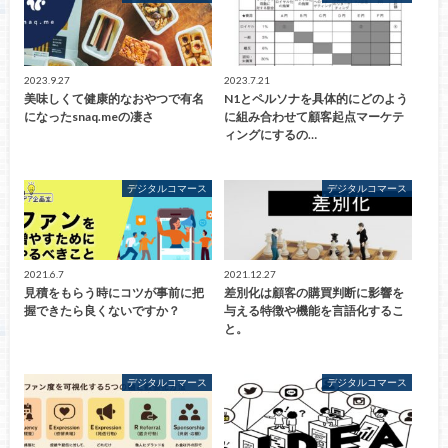
2023.9.27
2023.7.21
美味しくて健康的なおやつで有名
N1とペルソナを具体的にどのよう
になったsnaq.meの凄さ
に組み合わせて顧客起点マーケテ
ィングにするの…
デジタルコマース
デジタルコマース
2021.6.7
2021.12.27
見積をもらう時にコツが事前に把
差別化は顧客の購買判断に影響を
握できたら良くないですか？
与える特徴や機能を言語化するこ
と。
デジタルコマース
デジタルコマース