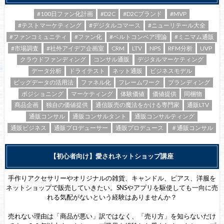
#100日ファン化計画
#D2C
#D2Cブランド
#MVP
#テストマーケティング
#デジタルコマース
#ニューリテール大全
#ファンコミュニティ
#ファン化
#ベルトコンベア理論
#ミニマム通販
#市場調査
#社外アイデア企画室
CRM
LTV
NPS
RFM分析
UVP
クラウドファンディング
コンサル通販
デジタルマーケティング
データ分析
ドライテスト
ネット通販
ビジネスモデル
ビッグデータの活用法
ファネル化
フレームワーク
ブランディング
ポジショニング
マーケティング
体験価値
価値提供
同梱物
商品企画
独自の価値提供
通信販売の魔法をかける専門家
通販LTV
通販コンサル
通販コンサルタント
通販コンサルティング
通販ビジネス
通販プロデューサー
通販プロデュース
＃通販コンサル
【初心者向け】愛されネットショップ講座
手作りアクセサリーやオリジナルの雑貨、キャンドル、ピアス、洋服を
ネットショップで販売していきたい。SNSやアプリを駆使しても一向に売
れる気配がないという経験はありませんか？
売れない理由は「商品が悪い」訳ではなく、「売り方」を知らないだけ