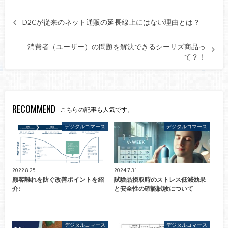
D2Cが従来のネット通販の延長線上にはない理由とは？
消費者（ユーザー）の問題を解決できるシーリズ商品っ
て？！
RECOMMEND
こちらの記事も人気です。
デジタルコマース
デジタルコマース
2022.8.25
2024.7.31
顧客離れを防ぐ改善ポイントを紹
試験品摂取時のストレス低減効果
介!
と安全性の確認試験について
デジタルコマース
デジタルコマース