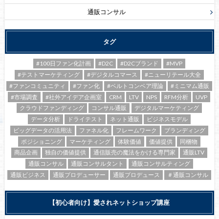
通販コンサル
タグ
#100日ファン化計画
#D2C
#D2Cブランド
#MVP
#テストマーケティング
#デジタルコマース
#ニューリテール大全
#ファンコミュニティ
#ファン化
#ベルトコンベア理論
#ミニマム通販
#市場調査
#社外アイデア企画室
CRM
LTV
NPS
RFM分析
UVP
クラウドファンディング
コンサル通販
デジタルマーケティング
データ分析
ドライテスト
ネット通販
ビジネスモデル
ビッグデータの活用法
ファネル化
フレームワーク
ブランディング
ポジショニング
マーケティング
体験価値
価値提供
同梱物
商品企画
独自の価値提供
通信販売の魔法をかける専門家
通販LTV
通販コンサル
通販コンサルタント
通販コンサルティング
通販ビジネス
通販プロデューサー
通販プロデュース
＃通販コンサル
【初心者向け】愛されネットショップ講座