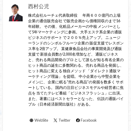
西村公児
株式会社ルーチェ代表取締役 年商６００億円の上場
企業の通信販売会社 で販売企画から債権回収のまで16
年経験。 その後、化粧品メーカーの中核 メンバーとし
て5年マーケティングに参画。 大手エステ系企業の通販
ビジネスのサポート で２００％売上アップ。 ニュージ
ーランドのシンボルフルーツ企業の 販促支援でレスポン
ス率を2倍アップ。 某健康食品会社の事業開発及び通販
支援で 新規会員数が2,000名増加など、 通販ビジネス
と、売れる商品開発のプロ として誰もが知る有名企業の
ヒット商品の誕生に多数関わる。 売れる商品を発掘し、
ヒット商品に変える 独自メソッド 「ダイレクト通販マ
ーケティング理論」 を提唱。 中小企業から中堅企業を
メインに、 企業に眠る“売れる商品”の発掘を数多く サポ
ートしている。 国内の注目ビジネスモデルや経営者に焦
点を 当てたテレビ番組「ビジネスフラッシュ」に出演。
また、著書にはベストセラーとなった、 伝説の通販バイ
ブル（日本経済新聞出版社）がある。
WebSite
Twitter
Facebook