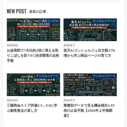
NEW POST
最新の記事
通販コンサル
デジタルコマース
2026.8.8
2026.8.7
お盆商戦で7月比約2倍に増える取
楽天AIコンシェルジュ注文額17%
りこぼしを防ぐEC決済環境の点検
増から学ぶ商品ページの育て方
手順
デジタルコマース
デジタルコマース
2026.8.6
2026.8.5
三陽商会ストア評価2.5→3.8に学
業種別データで見る機会損失2.85
ぶ顧客接点の直し方
倍の止血手順【2026年上半期調
査】