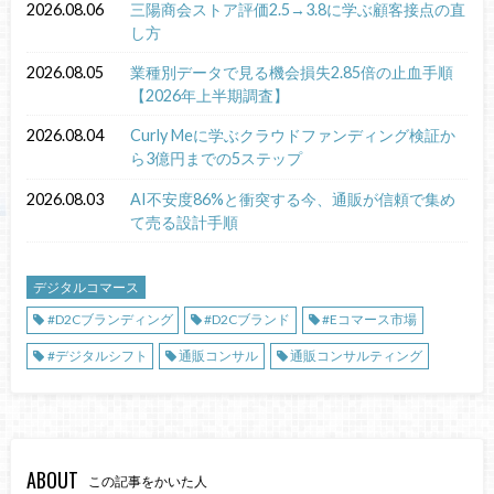
2026.08.06
三陽商会ストア評価2.5→3.8に学ぶ顧客接点の直
し方
2026.08.05
業種別データで見る機会損失2.85倍の止血手順
【2026年上半期調査】
2026.08.04
Curly Meに学ぶクラウドファンディング検証か
ら3億円までの5ステップ
2026.08.03
AI不安度86%と衝突する今、通販が信頼で集め
て売る設計手順
デジタルコマース
#D2Cブランディング
#D2Cブランド
#Eコマース市場
#デジタルシフト
通販コンサル
通販コンサルティング
ABOUT
この記事をかいた人