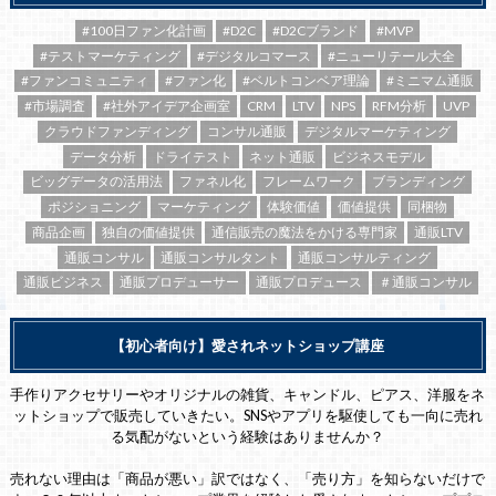
#100日ファン化計画
#D2C
#D2Cブランド
#MVP
#テストマーケティング
#デジタルコマース
#ニューリテール大全
#ファンコミュニティ
#ファン化
#ベルトコンベア理論
#ミニマム通販
#市場調査
#社外アイデア企画室
CRM
LTV
NPS
RFM分析
UVP
クラウドファンディング
コンサル通販
デジタルマーケティング
データ分析
ドライテスト
ネット通販
ビジネスモデル
ビッグデータの活用法
ファネル化
フレームワーク
ブランディング
ポジショニング
マーケティング
体験価値
価値提供
同梱物
商品企画
独自の価値提供
通信販売の魔法をかける専門家
通販LTV
通販コンサル
通販コンサルタント
通販コンサルティング
通販ビジネス
通販プロデューサー
通販プロデュース
＃通販コンサル
【初心者向け】愛されネットショップ講座
手作りアクセサリーやオリジナルの雑貨、キャンドル、ピアス、洋服をネ
ットショップで販売していきたい。SNSやアプリを駆使しても一向に売れ
る気配がないという経験はありませんか？
売れない理由は「商品が悪い」訳ではなく、「売り方」を知らないだけで