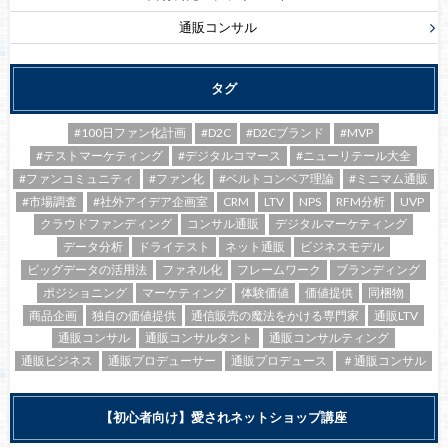
通販コンサル
タグ
#100日ファン化計画
#D2C
#D2Cブランド
#MVP
#テストマーケティング
#デジタルコマース
#ニューリテール大全
#ファンコミュニティ
#ファン化
#ベルトコンベア理論
#ミニマム通販
#市場調査
#社外アイデア企画室
CRM
LTV
NPS
RFM分析
UVP
クラウドファンディング
コンサル通販
デジタルマーケティング
データ分析
ドライテスト
ネット通販
ビジネスモデル
ビッグデータの活用法
ファネル化
フレームワーク
ブランディング
ポジショニング
マーケティング
体験価値
価値提供
同梱物
商品企画
独自の価値提供
通信販売の魔法をかける専門家
通販LTV
通販コンサル
通販コンサルタント
通販コンサルティング
通販ビジネス
通販プロデューサー
通販プロデュース
＃通販コンサル
【初心者向け】愛されネットショップ講座