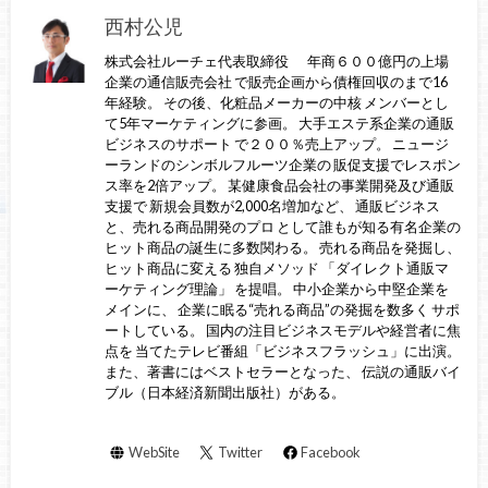
西村公児
株式会社ルーチェ代表取締役 年商６００億円の上場
企業の通信販売会社 で販売企画から債権回収のまで16
年経験。 その後、化粧品メーカーの中核 メンバーとし
て5年マーケティングに参画。 大手エステ系企業の通販
ビジネスのサポート で２００％売上アップ。 ニュージ
ーランドのシンボルフルーツ企業の 販促支援でレスポン
ス率を2倍アップ。 某健康食品会社の事業開発及び通販
支援で 新規会員数が2,000名増加など、 通販ビジネス
と、売れる商品開発のプロ として誰もが知る有名企業の
ヒット商品の誕生に多数関わる。 売れる商品を発掘し、
ヒット商品に変える 独自メソッド 「ダイレクト通販マ
ーケティング理論」 を提唱。 中小企業から中堅企業を
メインに、 企業に眠る“売れる商品”の発掘を数多く サポ
ートしている。 国内の注目ビジネスモデルや経営者に焦
点を 当てたテレビ番組「ビジネスフラッシュ」に出演。
また、著書にはベストセラーとなった、 伝説の通販バイ
ブル（日本経済新聞出版社）がある。
WebSite
Twitter
Facebook