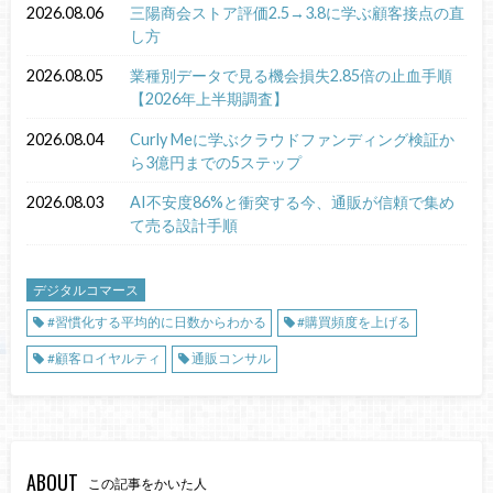
2026.08.06
三陽商会ストア評価2.5→3.8に学ぶ顧客接点の直
し方
2026.08.05
業種別データで見る機会損失2.85倍の止血手順
【2026年上半期調査】
2026.08.04
Curly Meに学ぶクラウドファンディング検証か
ら3億円までの5ステップ
2026.08.03
AI不安度86%と衝突する今、通販が信頼で集め
て売る設計手順
デジタルコマース
#習慣化する平均的に日数からわかる
#購買頻度を上げる
#顧客ロイヤルティ
通販コンサル
ABOUT
この記事をかいた人