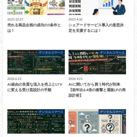
2025.12.27
2025.4.10
売れる商品企画の成功の5条件と
シェアードサービス導入の意思決
は！
定を支援するには！
デジタルコマース
デジタルコマース
2026.6.21
2026.4.21
AI経由の良質な流入を売上とLTV
AIに聞いてから買う時代が到来
に変える受け皿設計の手順
【前年比6.4倍の衝撃と通販LPの再
設計術】
デジタルコマース
デジタルコマース