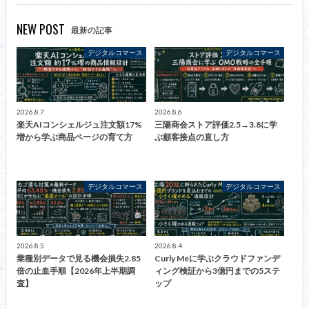
NEW POST
最新の記事
デジタルコマース
デジタルコマース
2026.8.7
2026.8.6
楽天AIコンシェルジュ注文額17%
三陽商会ストア評価2.5→3.8に学
増から学ぶ商品ページの育て方
ぶ顧客接点の直し方
デジタルコマース
デジタルコマース
2026.8.5
2026.8.4
業種別データで見る機会損失2.85
Curly Meに学ぶクラウドファンデ
倍の止血手順【2026年上半期調
ィング検証から3億円までの5ステ
査】
ップ