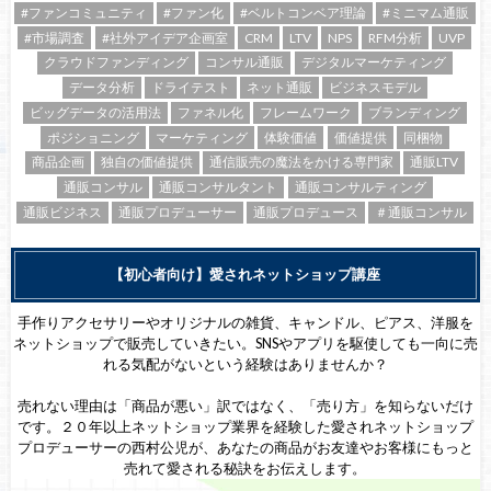
#ファンコミュニティ
#ファン化
#ベルトコンベア理論
#ミニマム通販
#市場調査
#社外アイデア企画室
CRM
LTV
NPS
RFM分析
UVP
クラウドファンディング
コンサル通販
デジタルマーケティング
データ分析
ドライテスト
ネット通販
ビジネスモデル
ビッグデータの活用法
ファネル化
フレームワーク
ブランディング
ポジショニング
マーケティング
体験価値
価値提供
同梱物
商品企画
独自の価値提供
通信販売の魔法をかける専門家
通販LTV
通販コンサル
通販コンサルタント
通販コンサルティング
通販ビジネス
通販プロデューサー
通販プロデュース
＃通販コンサル
【初心者向け】愛されネットショップ講座
手作りアクセサリーやオリジナルの雑貨、キャンドル、ピアス、洋服を
ネットショップで販売していきたい。SNSやアプリを駆使しても一向に売
れる気配がないという経験はありませんか？
売れない理由は「商品が悪い」訳ではなく、「売り方」を知らないだけ
です。２０年以上ネットショップ業界を経験した愛されネットショップ
プロデューサーの西村公児が、あなたの商品がお友達やお客様にもっと
売れて愛される秘訣をお伝えします。