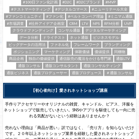
#100日ファン化計画
#D2C
#D2Cブランド
#MVP
#テストマーケティング
#デジタルコマース
#ニューリテール大全
#ファンコミュニティ
#ファン化
#ベルトコンベア理論
#ミニマム通販
#市場調査
#社外アイデア企画室
CRM
LTV
NPS
RFM分析
UVP
クラウドファンディング
コンサル通販
デジタルマーケティング
データ分析
ドライテスト
ネット通販
ビジネスモデル
ビッグデータの活用法
ファネル化
フレームワーク
ブランディング
ポジショニング
マーケティング
体験価値
価値提供
同梱物
商品企画
独自の価値提供
通信販売の魔法をかける専門家
通販LTV
通販コンサル
通販コンサルタント
通販コンサルティング
通販ビジネス
通販プロデューサー
通販プロデュース
＃通販コンサル
【初心者向け】愛されネットショップ講座
手作りアクセサリーやオリジナルの雑貨、キャンドル、ピアス、洋服を
ネットショップで販売していきたい。SNSやアプリを駆使しても一向に売
れる気配がないという経験はありませんか？
売れない理由は「商品が悪い」訳ではなく、「売り方」を知らないだけ
です。２０年以上ネットショップ業界を経験した愛されネットショップ