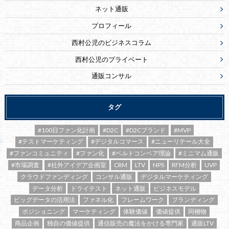
ネット通販
プロフィール
西村公児のビジネスコラム
西村公児のプライベート
通販コンサル
タグ
#100日ファン化計画
#D2C
#D2Cブランド
#MVP
#テストマーケティング
#デジタルコマース
#ニューリテール大全
#ファンコミュニティ
#ファン化
#ベルトコンベア理論
#ミニマム通販
#市場調査
#社外アイデア企画室
CRM
LTV
NPS
RFM分析
UVP
クラウドファンディング
コンサル通販
デジタルマーケティング
データ分析
ドライテスト
ネット通販
ビジネスモデル
ビッグデータの活用法
ファネル化
フレームワーク
ブランディング
ポジショニング
マーケティング
体験価値
価値提供
同梱物
商品企画
独自の価値提供
通信販売の魔法をかける専門家
通販LTV