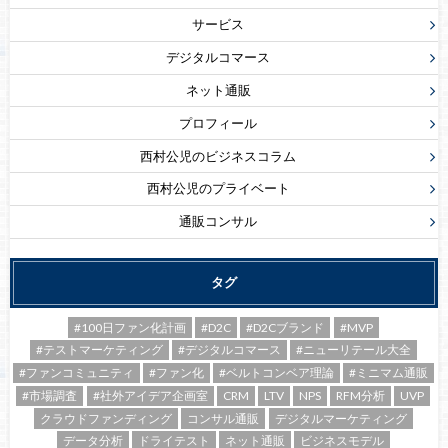
サービス
デジタルコマース
ネット通販
プロフィール
西村公児のビジネスコラム
西村公児のプライベート
通販コンサル
タグ
#100日ファン化計画
#D2C
#D2Cブランド
#MVP
#テストマーケティング
#デジタルコマース
#ニューリテール大全
#ファンコミュニティ
#ファン化
#ベルトコンベア理論
#ミニマム通販
#市場調査
#社外アイデア企画室
CRM
LTV
NPS
RFM分析
UVP
クラウドファンディング
コンサル通販
デジタルマーケティング
データ分析
ドライテスト
ネット通販
ビジネスモデル