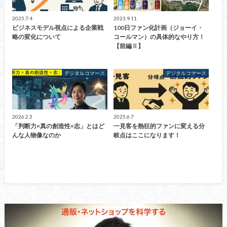
2025.7.4
2023.9.11
ビジネスモデル視点による企業戦
100日ファン化計画（ジョーイ・
略の変化について
コールマン）の具体的なやり方！
【前編Ⅱ】
デジタルコマース
デジタルコマース
2026.2.3
2025.6.7
「判断力×真の創造性×志」とはど
一見客を熱狂的ファンに変える分
んな人物像なのか
岐点はここになります！