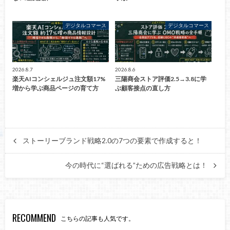
デジタルコマース
デジタルコマース
2026.8.7
2026.8.6
楽天AIコンシェルジュ注文額17%
三陽商会ストア評価2.5→3.8に学
増から学ぶ商品ページの育て方
ぶ顧客接点の直し方
ストーリーブランド戦略2.0の7つの要素で作成すると！
今の時代に“選ばれる”ための広告戦略とは！
RECOMMEND
こちらの記事も人気です。