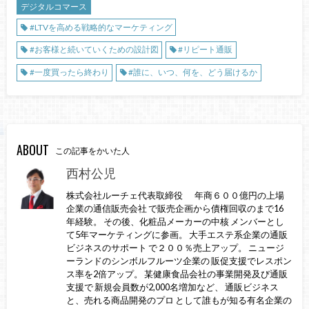
デジタルコマース
#LTVを高める戦略的なマーケティング
#お客様と続いていくための設計図
#リピート通販
#一度買ったら終わり
#誰に、いつ、何を、どう届けるか
ABOUT
この記事をかいた人
西村公児
株式会社ルーチェ代表取締役 年商６００億円の上場
企業の通信販売会社 で販売企画から債権回収のまで16
年経験。 その後、化粧品メーカーの中核 メンバーとし
て5年マーケティングに参画。 大手エステ系企業の通販
ビジネスのサポート で２００％売上アップ。 ニュージ
ーランドのシンボルフルーツ企業の 販促支援でレスポン
ス率を2倍アップ。 某健康食品会社の事業開発及び通販
支援で 新規会員数が2,000名増加など、 通販ビジネス
と、売れる商品開発のプロ として誰もが知る有名企業の