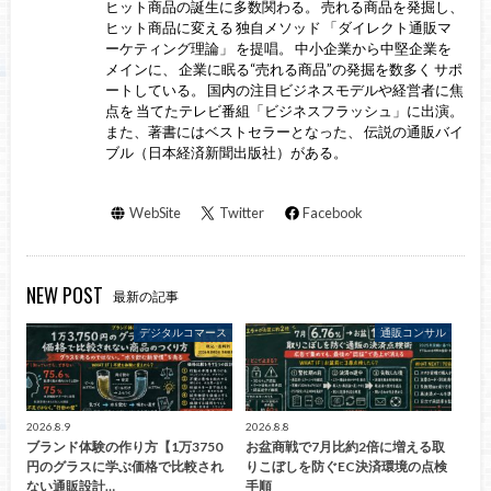
ヒット商品の誕生に多数関わる。 売れる商品を発掘し、
ヒット商品に変える 独自メソッド 「ダイレクト通販マ
ーケティング理論」 を提唱。 中小企業から中堅企業を
メインに、 企業に眠る“売れる商品”の発掘を数多く サポ
ートしている。 国内の注目ビジネスモデルや経営者に焦
点を 当てたテレビ番組「ビジネスフラッシュ」に出演。
また、著書にはベストセラーとなった、 伝説の通販バイ
ブル（日本経済新聞出版社）がある。
WebSite
Twitter
Facebook
NEW POST
最新の記事
デジタルコマース
通販コンサル
2026.8.9
2026.8.8
ブランド体験の作り方【1万3750
お盆商戦で7月比約2倍に増える取
円のグラスに学ぶ価格で比較され
りこぼしを防ぐEC決済環境の点検
ない通販設計…
手順