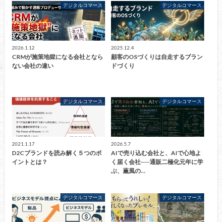
デジタルコマース
デジタルコマース
2026.1.12
2025.12.4
CRMが施策地獄になる会社となら
顧客のOSづくりは自走するブラン
ない会社の違い
ドづくり
デジタルコマース
デジタルコマース
2021.1.17
2026.5.7
D2Cブランドを読み解く５つのポ
AIで売り込む会社と、AIで心地よ
イントとは？
く届く会社──通販二極化元年に学
ぶ、薫風の…
デジタルコマース
デジタルコマース