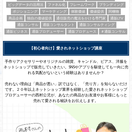
ビッグデータの活用法
ファネル化
フレームワーク
ブランディング
ポジショニング
マーケティング
体験価値
価値提供
同梱物
商品企画
独自の価値提供
通信販売の魔法をかける専門家
通販LTV
通販コンサル
通販コンサルタント
通販コンサルティング
通販ビジネス
通販プロデューサー
通販プロデュース
＃通販コンサル
【初心者向け】愛されネットショップ講座
手作りアクセサリーやオリジナルの雑貨、キャンドル、ピアス、洋服を
ネットショップで販売していきたい。SNSやアプリを駆使しても一向に売
れる気配がないという経験はありませんか？
売れない理由は「商品が悪い」訳ではなく、「売り方」を知らないだけ
です。２０年以上ネットショップ業界を経験した愛されネットショップ
プロデューサーの西村公児が、あなたの商品がお友達やお客様にもっと
売れて愛される秘訣をお伝えします。