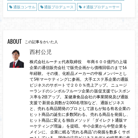
通販コンサル
通販プロデュース
＃通販プロデューサー
ABOUT
この記事をかいた人
西村公児
株式会社ルーチェ代表取締役 年商６００億円の上場
企業の通信販売会社 で販売企画から債権回収のまで16
年経験。 その後、化粧品メーカーの中核 メンバーとし
て5年マーケティングに参画。 大手エステ系企業の通販
ビジネスのサポート で２００％売上アップ。 ニュージ
ーランドのシンボルフルーツ企業の 販促支援でレスポン
ス率を2倍アップ。 某健康食品会社の事業開発及び通販
支援で 新規会員数が2,000名増加など、 通販ビジネス
と、売れる商品開発のプロ として誰もが知る有名企業の
ヒット商品の誕生に多数関わる。 売れる商品を発掘し、
ヒット商品に変える 独自メソッド 「ダイレクト通販マ
ーケティング理論」 を提唱。 中小企業から中堅企業を
メインに、 企業に眠る“売れる商品”の発掘を数多く サポ
ートしている。 国内の注目ビジネスモデルや経営者に焦