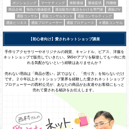
ポジショニング
マーケティング
体験価値
価値提供
同梱物
商品企画
独自の価値提供
通信販売の魔法をかける専門家
通販LTV
通販コンサル
通販コンサルタント
通販コンサルティング
通販ビジネス
通販プロデューサー
通販プロデュース
＃通販コンサル
【初心者向け】愛されネットショップ講座
手作りアクセサリーやオリジナルの雑貨、キャンドル、ピアス、洋服を
ネットショップで販売していきたい。SNSやアプリを駆使しても一向に売
れる気配がないという経験はありませんか？
売れない理由は「商品が悪い」訳ではなく、「売り方」を知らないだけ
です。２０年以上ネットショップ業界を経験した愛されネットショップ
プロデューサーの西村公児が、あなたの商品がお友達やお客様にもっと
売れて愛される秘訣をお伝えします。