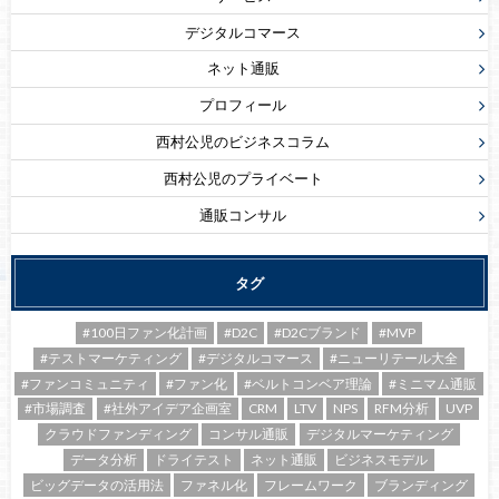
デジタルコマース
ネット通販
プロフィール
西村公児のビジネスコラム
西村公児のプライベート
通販コンサル
タグ
#100日ファン化計画
#D2C
#D2Cブランド
#MVP
#テストマーケティング
#デジタルコマース
#ニューリテール大全
#ファンコミュニティ
#ファン化
#ベルトコンベア理論
#ミニマム通販
#市場調査
#社外アイデア企画室
CRM
LTV
NPS
RFM分析
UVP
クラウドファンディング
コンサル通販
デジタルマーケティング
データ分析
ドライテスト
ネット通販
ビジネスモデル
ビッグデータの活用法
ファネル化
フレームワーク
ブランディング