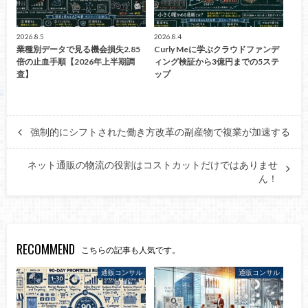
2026.8.5
2026.8.4
業種別データで見る機会損失2.85
Curly Meに学ぶクラウドファンデ
倍の止血手順【2026年上半期調
ィング検証から3億円までの5ステ
査】
ップ
強制的にシフトされた働き方改革の副産物で複業が加速する
ネット通販の物流の役割はコストカットだけではありませ
ん！
RECOMMEND
こちらの記事も人気です。
通販コンサル
通販コンサル