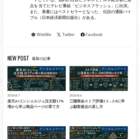
点を 当てたテレビ番組「ビジネスフラッシュ」に出演。
また、著書にはベストセラーとなった、 伝説の通販バイ
ブル（日本経済新聞出版社）がある。
WebSite
Twitter
Facebook
NEW POST
最新の記事
デジタルコマース
デジタルコマース
2026.8.7
2026.8.6
楽天AIコンシェルジュ注文額17%
三陽商会ストア評価2.5→3.8に学
増から学ぶ商品ページの育て方
ぶ顧客接点の直し方
デジタルコマース
デジタルコマース