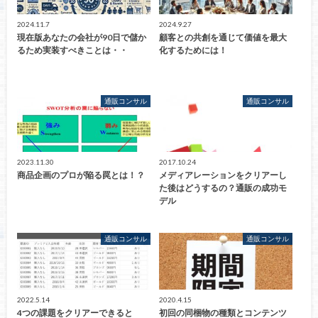
2024.11.7
2024.9.27
現在版あなたの会社が90日で儲か
顧客との共創を通じて価値を最大
るため実装すべきことは・・
化するためには！
通販コンサル
通販コンサル
2023.11.30
2017.10.24
商品企画のプロが陥る罠とは！？
メディアレーションをクリアーし
た後はどうするの？通販の成功モ
デル
通販コンサル
通販コンサル
2022.5.14
2020.4.15
4つの課題をクリアーできると
初回の同梱物の種類とコンテンツ