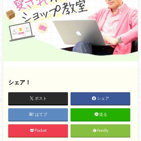
シェア！
ポスト
シェア
はてブ
送る
Pocket
feedly