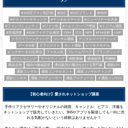
タグ
#100日ファン化計画
#D2C
#D2Cブランド
#MVP
#テストマーケティング
#デジタルコマース
#ニューリテール大全
#ファンコミュニティ
#ファン化
#ベルトコンベア理論
#ミニマム通販
#市場調査
#社外アイデア企画室
CRM
LTV
NPS
RFM分析
UVP
クラウドファンディング
コンサル通販
デジタルマーケティング
データ分析
ドライテスト
ネット通販
ビジネスモデル
ビッグデータの活用法
ファネル化
フレームワーク
ブランディング
ポジショニング
マーケティング
体験価値
価値提供
同梱物
商品企画
独自の価値提供
通信販売の魔法をかける専門家
通販LTV
通販コンサル
通販コンサルタント
通販コンサルティング
通販ビジネス
通販プロデューサー
通販プロデュース
＃通販コンサル
【初心者向け】愛されネットショップ講座
手作りアクセサリーやオリジナルの雑貨、キャンドル、ピアス、洋服を
ネットショップで販売していきたい。SNSやアプリを駆使しても一向に売
れる気配がないという経験はありませんか？