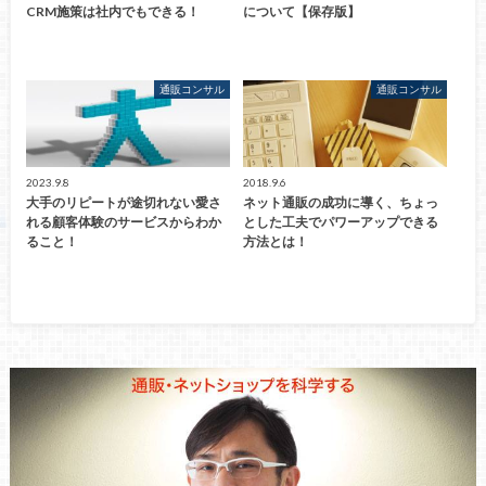
CRM施策は社内でもできる！
について【保存版】
通販コンサル
通販コンサル
2023.9.8
2018.9.6
大手のリピートが途切れない愛さ
ネット通販の成功に導く、ちょっ
れる顧客体験のサービスからわか
とした工夫でパワーアップできる
ること！
方法とは！