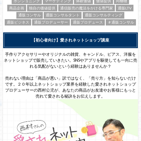
ポジショニング
マーケティング
体験価値
価値提供
同梱物
商品企画
独自の価値提供
通信販売の魔法をかける専門家
通販LTV
通販コンサル
通販コンサルタント
通販コンサルティング
通販ビジネス
通販プロデューサー
通販プロデュース
＃通販コンサル
【初心者向け】愛されネットショップ講座
手作りアクセサリーやオリジナルの雑貨、キャンドル、ピアス、洋服を
ネットショップで販売していきたい。SNSやアプリを駆使しても一向に売
れる気配がないという経験はありませんか？
売れない理由は「商品が悪い」訳ではなく、「売り方」を知らないだけ
です。２０年以上ネットショップ業界を経験した愛されネットショップ
プロデューサーの西村公児が、あなたの商品がお友達やお客様にもっと
売れて愛される秘訣をお伝えします。