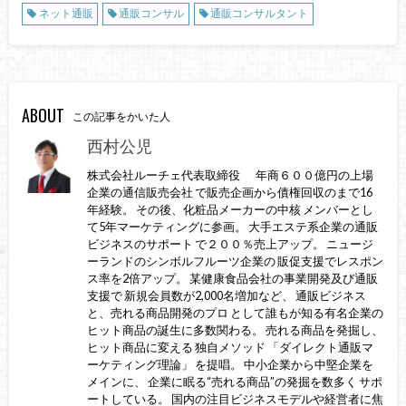
ネット通販
通販コンサル
通販コンサルタント
ABOUT
この記事をかいた人
西村公児
株式会社ルーチェ代表取締役 年商６００億円の上場
企業の通信販売会社 で販売企画から債権回収のまで16
年経験。 その後、化粧品メーカーの中核 メンバーとし
て5年マーケティングに参画。 大手エステ系企業の通販
ビジネスのサポート で２００％売上アップ。 ニュージ
ーランドのシンボルフルーツ企業の 販促支援でレスポン
ス率を2倍アップ。 某健康食品会社の事業開発及び通販
支援で 新規会員数が2,000名増加など、 通販ビジネス
と、売れる商品開発のプロ として誰もが知る有名企業の
ヒット商品の誕生に多数関わる。 売れる商品を発掘し、
ヒット商品に変える 独自メソッド 「ダイレクト通販マ
ーケティング理論」 を提唱。 中小企業から中堅企業を
メインに、 企業に眠る“売れる商品”の発掘を数多く サポ
ートしている。 国内の注目ビジネスモデルや経営者に焦