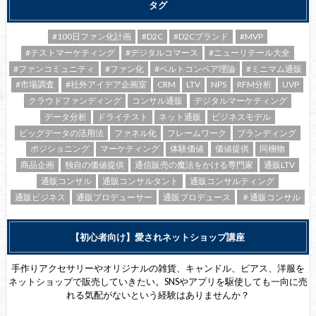
タグ
#100日ファン化計画
#D2C
#D2Cブランド
#MVP
#テストマーケティング
#デジタルコマース
#ニューリテール大全
#ファンコミュニティ
#ファン化
#ベルトコンベア理論
#ミニマム通販
#市場調査
#社外アイデア企画室
CRM
LTV
NPS
RFM分析
UVP
クラウドファンディング
コンサル通販
デジタルマーケティング
データ分析
ドライテスト
ネット通販
ビジネスモデル
ビッグデータの活用法
ファネル化
フレームワーク
ブランディング
ポジショニング
マーケティング
体験価値
価値提供
同梱物
商品企画
独自の価値提供
通信販売の魔法をかける専門家
通販LTV
通販コンサル
通販コンサルタント
通販コンサルティング
通販ビジネス
通販プロデューサー
通販プロデュース
＃通販コンサル
【初心者向け】愛されネットショップ講座
手作りアクセサリーやオリジナルの雑貨、キャンドル、ピアス、洋服を
ネットショップで販売していきたい。SNSやアプリを駆使しても一向に売
れる気配がないという経験はありませんか？