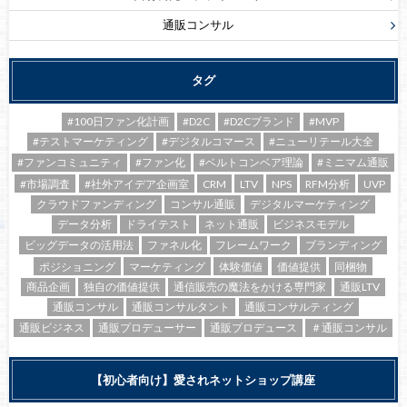
通販コンサル
タグ
#100日ファン化計画
#D2C
#D2Cブランド
#MVP
#テストマーケティング
#デジタルコマース
#ニューリテール大全
#ファンコミュニティ
#ファン化
#ベルトコンベア理論
#ミニマム通販
#市場調査
#社外アイデア企画室
CRM
LTV
NPS
RFM分析
UVP
クラウドファンディング
コンサル通販
デジタルマーケティング
データ分析
ドライテスト
ネット通販
ビジネスモデル
ビッグデータの活用法
ファネル化
フレームワーク
ブランディング
ポジショニング
マーケティング
体験価値
価値提供
同梱物
商品企画
独自の価値提供
通信販売の魔法をかける専門家
通販LTV
通販コンサル
通販コンサルタント
通販コンサルティング
通販ビジネス
通販プロデューサー
通販プロデュース
＃通販コンサル
【初心者向け】愛されネットショップ講座