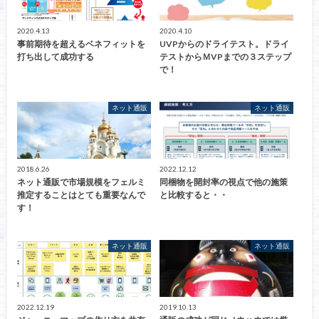
2020.4.13
2020.4.10
事前期待を超えるベネフィットを
UVPからのドライテスト。ドライ
打ち出して成功する
テストからＭVPまでの３ステップ
で！
ネット通販
ネット通販
2018.6.26
2022.12.12
ネット通販で市場規模をフェルミ
同梱物を開封率の視点で他の施策
推定することはとても重要なんで
と比較すると・・
す！
ネット通販
ネット通販
2022.12.19
2019.10.13