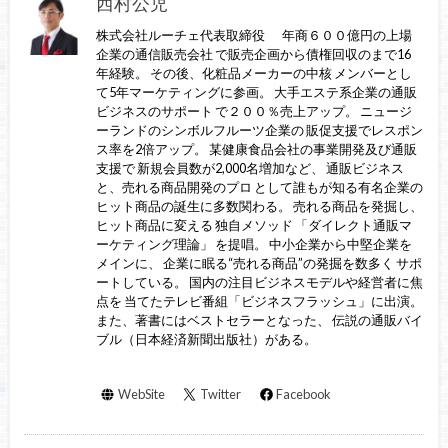
西村公児
株式会社ルーチェ代表取締役 年商６００億円の上場
企業の通信販売会社 で販売企画から債権回収のまで16
年経験。 その後、化粧品メーカーの中核 メンバーとし
て5年マーケティングに参画。 大手エステ系企業の通販
ビジネスのサポート で２００％売上アップ。 ニュージ
ーランドのシンボルフルーツ企業の 販促支援でレスポン
ス率を2倍アップ。 某健康食品会社の事業開発及び通販
支援で 新規会員数が2,000名増加など、 通販ビジネス
と、売れる商品開発のプロ として誰もが知る有名企業の
ヒット商品の誕生に多数関わる。 売れる商品を発掘し、
ヒット商品に変える 独自メソッド 「ダイレクト通販マ
ーケティング理論」 を提唱。 中小企業から中堅企業を
メインに、 企業に眠る“売れる商品”の発掘を数多く サポ
ートしている。 国内の注目ビジネスモデルや経営者に焦
点を 当てたテレビ番組「ビジネスフラッシュ」に出演。
また、著書にはベストセラーとなった、 伝説の通販バイ
ブル（日本経済新聞出版社）がある。
WebSite
Twitter
Facebook