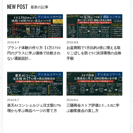
NEW POST
最新の記事
デジタルコマース
通販コンサル
2026.8.9
2026.8.8
ブランド体験の作り方【1万3750
お盆商戦で7月比約2倍に増える取
円のグラスに学ぶ価格で比較され
りこぼしを防ぐEC決済環境の点検
ない通販設計…
手順
デジタルコマース
デジタルコマース
2026.8.7
2026.8.6
楽天AIコンシェルジュ注文額17%
三陽商会ストア評価2.5→3.8に学
増から学ぶ商品ページの育て方
ぶ顧客接点の直し方