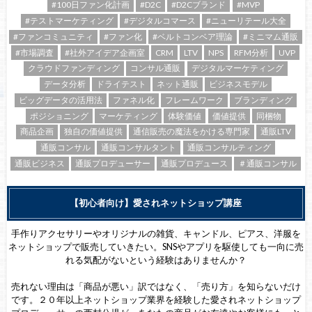
#100日ファン化計画
#D2C
#D2Cブランド
#MVP
#テストマーケティング
#デジタルコマース
#ニューリテール大全
#ファンコミュニティ
#ファン化
#ベルトコンベア理論
#ミニマム通販
#市場調査
#社外アイデア企画室
CRM
LTV
NPS
RFM分析
UVP
クラウドファンディング
コンサル通販
デジタルマーケティング
データ分析
ドライテスト
ネット通販
ビジネスモデル
ビッグデータの活用法
ファネル化
フレームワーク
ブランディング
ポジショニング
マーケティング
体験価値
価値提供
同梱物
商品企画
独自の価値提供
通信販売の魔法をかける専門家
通販LTV
通販コンサル
通販コンサルタント
通販コンサルティング
通販ビジネス
通販プロデューサー
通販プロデュース
＃通販コンサル
【初心者向け】愛されネットショップ講座
手作りアクセサリーやオリジナルの雑貨、キャンドル、ピアス、洋服を
ネットショップで販売していきたい。SNSやアプリを駆使しても一向に売
れる気配がないという経験はありませんか？
売れない理由は「商品が悪い」訳ではなく、「売り方」を知らないだけ
です。２０年以上ネットショップ業界を経験した愛されネットショップ