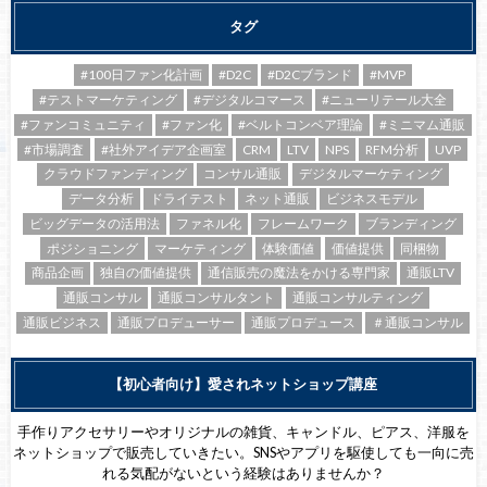
タグ
#100日ファン化計画
#D2C
#D2Cブランド
#MVP
#テストマーケティング
#デジタルコマース
#ニューリテール大全
#ファンコミュニティ
#ファン化
#ベルトコンベア理論
#ミニマム通販
#市場調査
#社外アイデア企画室
CRM
LTV
NPS
RFM分析
UVP
クラウドファンディング
コンサル通販
デジタルマーケティング
データ分析
ドライテスト
ネット通販
ビジネスモデル
ビッグデータの活用法
ファネル化
フレームワーク
ブランディング
ポジショニング
マーケティング
体験価値
価値提供
同梱物
商品企画
独自の価値提供
通信販売の魔法をかける専門家
通販LTV
通販コンサル
通販コンサルタント
通販コンサルティング
通販ビジネス
通販プロデューサー
通販プロデュース
＃通販コンサル
【初心者向け】愛されネットショップ講座
手作りアクセサリーやオリジナルの雑貨、キャンドル、ピアス、洋服を
ネットショップで販売していきたい。SNSやアプリを駆使しても一向に売
れる気配がないという経験はありませんか？