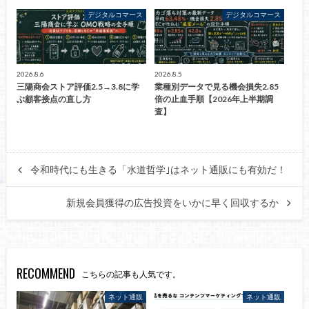
デジタルコマース
デジタルコマース
2026.8.6
2026.8.5
三陽商会ストア評価2.5→3.8に学
業種別データで見る機会損失2.85
ぶ顧客接点の直し方
倍の止血手順【2026年上半期調
査】
令和時代にも生きる「水道哲学｣はネット通販にも有効だ！
新規会員獲得の広告投資をいかに早く回収するか
RECOMMEND
こちらの記事も人気です。
ネット通販
ネット通販