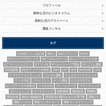
プロフィール
西村公児のビジネスコラム
西村公児のプライベート
通販コンサル
タグ
#100日ファン化計画
#D2C
#D2Cブランド
#MVP
#テストマーケティング
#デジタルコマース
#ニューリテール大全
#ファンコミュニティ
#ファン化
#ベルトコンベア理論
#ミニマム通販
#市場調査
#社外アイデア企画室
CRM
LTV
NPS
RFM分析
UVP
クラウドファンディング
コンサル通販
デジタルマーケティング
データ分析
ドライテスト
ネット通販
ビジネスモデル
ビッグデータの活用法
ファネル化
フレームワーク
ブランディング
ポジショニング
マーケティング
体験価値
価値提供
同梱物
商品企画
独自の価値提供
通信販売の魔法をかける専門家
通販LTV
通販コンサル
通販コンサルタント
通販コンサルティング