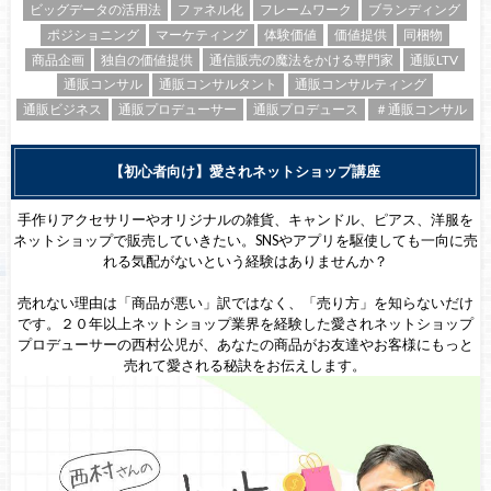
ビッグデータの活用法
ファネル化
フレームワーク
ブランディング
ポジショニング
マーケティング
体験価値
価値提供
同梱物
商品企画
独自の価値提供
通信販売の魔法をかける専門家
通販LTV
通販コンサル
通販コンサルタント
通販コンサルティング
通販ビジネス
通販プロデューサー
通販プロデュース
＃通販コンサル
【初心者向け】愛されネットショップ講座
手作りアクセサリーやオリジナルの雑貨、キャンドル、ピアス、洋服を
ネットショップで販売していきたい。SNSやアプリを駆使しても一向に売
れる気配がないという経験はありませんか？
売れない理由は「商品が悪い」訳ではなく、「売り方」を知らないだけ
です。２０年以上ネットショップ業界を経験した愛されネットショップ
プロデューサーの西村公児が、あなたの商品がお友達やお客様にもっと
売れて愛される秘訣をお伝えします。