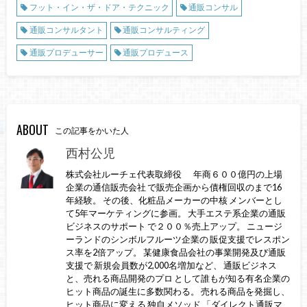
フット・イン・ザ・ドア・テクニック
通販コンサル
通販コンサルタント
通販コンサルティング
通販プロデューサー
通販プロデュース
ABOUT
この記事をかいた人
西村公児
株式会社ルーチェ代表取締役 年商６００億円の上場
企業の通信販売会社 で販売企画から債権回収のまで16
年経験。 その後、化粧品メーカーの中核 メンバーとし
て5年マーケティングに参画。 大手エステ系企業の通販
ビジネスのサポート で２００％売上アップ。 ニュージ
ーランドのシンボルフルーツ企業の 販促支援でレスポン
ス率を2倍アップ。 某健康食品会社の事業開発及び通販
支援で 新規会員数が2,000名増加など、 通販ビジネス
と、売れる商品開発のプロ として誰もが知る有名企業の
ヒット商品の誕生に多数関わる。 売れる商品を発掘し、
ヒット商品に変える 独自メソッド 「ダイレクト通販マ