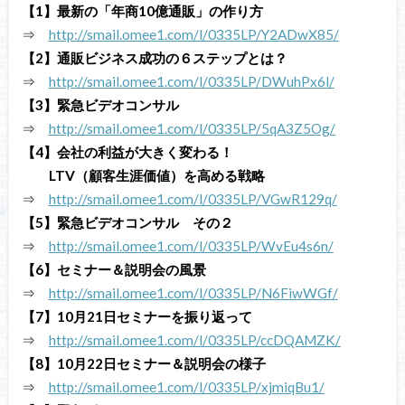
【1】最新の「年商10億通販」の作り方
⇒
http://smail.omee1.com/l/0335LP/Y2ADwX85/
【2】通販ビジネス成功の６ステップとは？
⇒
http://smail.omee1.com/l/0335LP/DWuhPx6l/
【3】緊急ビデオコンサル
⇒
http://smail.omee1.com/l/0335LP/5qA3Z5Og/
【4】会社の利益が大きく変わる！
LTV（顧客生涯価値）を高める戦略
⇒
http://smail.omee1.com/l/0335LP/VGwR129q/
【5】緊急ビデオコンサル その２
⇒
http://smail.omee1.com/l/0335LP/WvEu4s6n/
【6】セミナー＆説明会の風景
⇒
http://smail.omee1.com/l/0335LP/N6FiwWGf/
【7】10月21日セミナーを振り返って
⇒
http://smail.omee1.com/l/0335LP/ccDQAMZK/
【8】10月22日セミナー＆説明会の様子
⇒
http://smail.omee1.com/l/0335LP/xjmiqBu1/