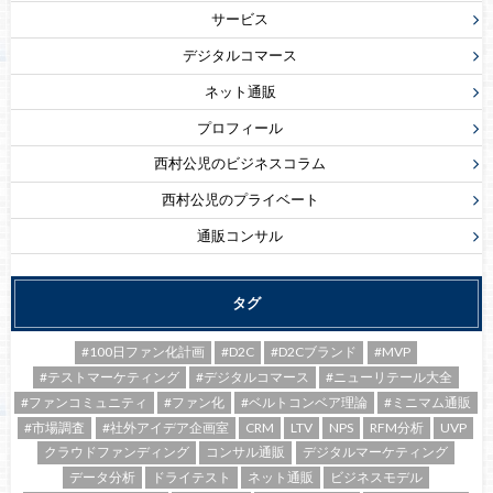
サービス
デジタルコマース
ネット通販
プロフィール
西村公児のビジネスコラム
西村公児のプライベート
通販コンサル
タグ
#100日ファン化計画
#D2C
#D2Cブランド
#MVP
#テストマーケティング
#デジタルコマース
#ニューリテール大全
#ファンコミュニティ
#ファン化
#ベルトコンベア理論
#ミニマム通販
#市場調査
#社外アイデア企画室
CRM
LTV
NPS
RFM分析
UVP
クラウドファンディング
コンサル通販
デジタルマーケティング
データ分析
ドライテスト
ネット通販
ビジネスモデル