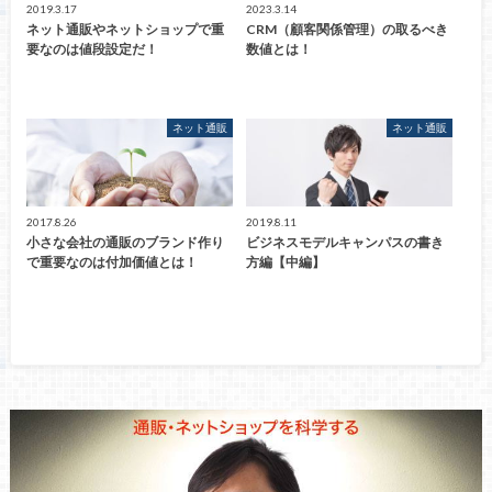
2019.3.17
2023.3.14
ネット通販やネットショップで重
CRM（顧客関係管理）の取るべき
要なのは値段設定だ！
数値とは！
ネット通販
ネット通販
2017.8.26
2019.8.11
小さな会社の通販のブランド作り
ビジネスモデルキャンパスの書き
で重要なのは付加価値とは！
方編【中編】