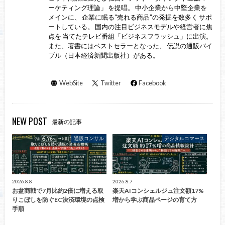
ーケティング理論」 を提唱。 中小企業から中堅企業を
メインに、 企業に眠る“売れる商品”の発掘を数多く サポ
ートしている。 国内の注目ビジネスモデルや経営者に焦
点を 当てたテレビ番組「ビジネスフラッシュ」に出演。
また、著書にはベストセラーとなった、 伝説の通販バイ
ブル（日本経済新聞出版社）がある。
WebSite
Twitter
Facebook
NEW POST
最新の記事
通販コンサル
デジタルコマース
2026.8.8
2026.8.7
お盆商戦で7月比約2倍に増える取
楽天AIコンシェルジュ注文額17%
りこぼしを防ぐEC決済環境の点検
増から学ぶ商品ページの育て方
手順