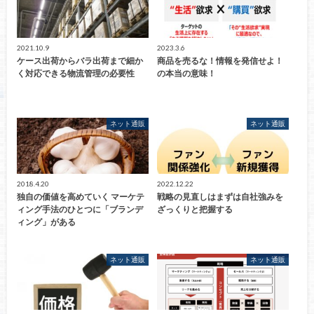
2021.10.9
2023.3.6
ケース出荷からバラ出荷まで細か
商品を売るな！情報を発信せよ！
く対応できる物流管理の必要性
の本当の意味！
ネット通販
ネット通販
2018.4.20
2022.12.22
独自の価値を高めていく マーケテ
戦略の見直しはまずは自社強みを
ィング手法のひとつに「ブランデ
ざっくりと把握する
ィング」がある
ネット通販
ネット通販