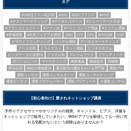
タグ
#100日ファン化計画
#D2C
#D2Cブランド
#MVP
#テストマーケティング
#デジタルコマース
#ニューリテール大全
#ファンコミュニティ
#ファン化
#ベルトコンベア理論
#ミニマム通販
#市場調査
#社外アイデア企画室
CRM
LTV
NPS
RFM分析
UVP
クラウドファンディング
コンサル通販
デジタルマーケティング
データ分析
ドライテスト
ネット通販
ビジネスモデル
ビッグデータの活用法
ファネル化
フレームワーク
ブランディング
ポジショニング
マーケティング
体験価値
価値提供
同梱物
商品企画
独自の価値提供
通信販売の魔法をかける専門家
通販LTV
通販コンサル
通販コンサルタント
通販コンサルティング
通販ビジネス
通販プロデューサー
通販プロデュース
＃通販コンサル
【初心者向け】愛されネットショップ講座
手作りアクセサリーやオリジナルの雑貨、キャンドル、ピアス、洋服を
ネットショップで販売していきたい。SNSやアプリを駆使しても一向に売
れる気配がないという経験はありませんか？