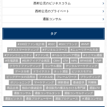
西村公児のビジネスコラム
西村公児のプライベート
通販コンサル
タグ
#100日ファン化計画
#D2C
#D2Cブランド
#MVP
#テストマーケティング
#デジタルコマース
#ニューリテール大全
#ファンコミュニティ
#ファン化
#ベルトコンベア理論
#ミニマム通販
#市場調査
#社外アイデア企画室
CRM
LTV
NPS
RFM分析
UVP
クラウドファンディング
コンサル通販
デジタルマーケティング
データ分析
ドライテスト
ネット通販
ビジネスモデル
ビッグデータの活用法
ファネル化
フレームワーク
ブランディング
ポジショニング
マーケティング
体験価値
価値提供
同梱物
商品企画
独自の価値提供
通信販売の魔法をかける専門家
通販LTV
通販コンサル
通販コンサルタント
通販コンサルティング
通販ビジネス
通販プロデューサー
通販プロデュース
＃通販コンサル