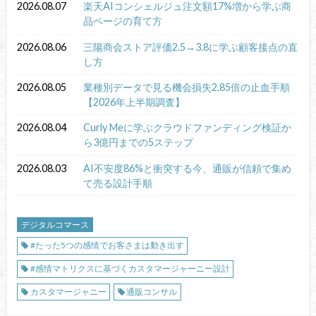
2026.08.07
楽天AIコンシェルジュ注文額17%増から学ぶ商
品ページの育て方
2026.08.06
三陽商会ストア評価2.5→3.8に学ぶ顧客接点の直
し方
2026.08.05
業種別データで見る機会損失2.85倍の止血手順
【2026年上半期調査】
2026.08.04
Curly Meに学ぶクラウドファンディング検証か
ら3億円までの5ステップ
2026.08.03
AI不安度86%と衝突する今、通販が信頼で集め
て売る設計手順
デジタルコマース
#たった5つの感情でお客さまは動き出す
#感情マトリクスに基づくカスタマージャーニー設計
カスタマージャニー
通販コンサル