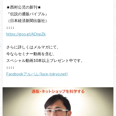
★西村公児の新刊★
『伝説の通販バイブル』
（日本経済新聞出版社）
↓↓↓↓
https://goo.gl/ADnpZk
さらに詳しくはメルマガにて。
今ならセミナー動画を含む、
スペシャル動画10本以上プレゼント中です。
↓↓↓↓
Facebookアルバム (luce-tokyo.net)