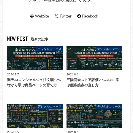
WebSite
Twitter
Facebook
NEW POST
最新の記事
デジタルコマース
デジタルコマース
2026.8.7
2026.8.6
楽天AIコンシェルジュ注文額17%
三陽商会ストア評価2.5→3.8に学
増から学ぶ商品ページの育て方
ぶ顧客接点の直し方
デジタルコマース
デジタルコマース
2026.8.5
2026.8.4