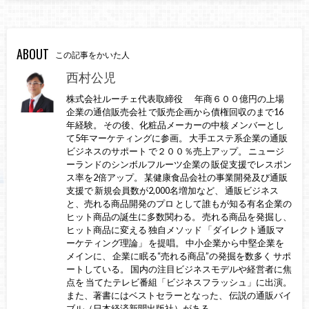
ABOUT
この記事をかいた人
西村公児
株式会社ルーチェ代表取締役 年商６００億円の上場
企業の通信販売会社 で販売企画から債権回収のまで16
年経験。 その後、化粧品メーカーの中核 メンバーとし
て5年マーケティングに参画。 大手エステ系企業の通販
ビジネスのサポート で２００％売上アップ。 ニュージ
ーランドのシンボルフルーツ企業の 販促支援でレスポン
ス率を2倍アップ。 某健康食品会社の事業開発及び通販
支援で 新規会員数が2,000名増加など、 通販ビジネス
と、売れる商品開発のプロ として誰もが知る有名企業の
ヒット商品の誕生に多数関わる。 売れる商品を発掘し、
ヒット商品に変える 独自メソッド 「ダイレクト通販マ
ーケティング理論」 を提唱。 中小企業から中堅企業を
メインに、 企業に眠る“売れる商品”の発掘を数多く サポ
ートしている。 国内の注目ビジネスモデルや経営者に焦
点を 当てたテレビ番組「ビジネスフラッシュ」に出演。
また、著書にはベストセラーとなった、 伝説の通販バイ
ブル（日本経済新聞出版社）がある。