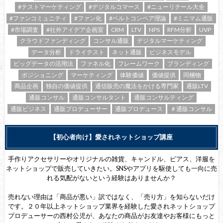
#テストマーケティング
#デジタルコマース
#ニューリテール大全
#ファンコミュニティ
#ファン化
#ベルトコンベア理論
#ミニマム通販
#市場調査
#社外アイデア企画室
CRM
LTV
NPS
RFM分析
UVP
クラウドファンディング
コンサル通販
デジタルマーケティング
データ分析
ドライテスト
ネット通販
ビジネスモデル
ビッグデータの活用法
ファネル化
フレームワーク
ブランディング
ポジショニング
マーケティング
体験価値
価値提供
同梱物
商品企画
独自の価値提供
通信販売の魔法をかける専門家
通販LTV
通販コンサル
通販コンサルタント
通販コンサルティング
通販ビジネス
通販プロデューサー
通販プロデュース
＃通販コンサル
【初心者向け】愛されネットショップ講座
手作りアクセサリーやオリジナルの雑貨、キャンドル、ピアス、洋服を
ネットショップで販売していきたい。SNSやアプリを駆使しても一向に売
れる気配がないという経験はありませんか？
売れない理由は「商品が悪い」訳ではなく、「売り方」を知らないだけ
です。２０年以上ネットショップ業界を経験した愛されネットショップ
プロデューサーの西村公児が、あなたの商品がお友達やお客様にもっと