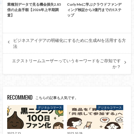
業種別データで見る機会損失2.85
Curly Meに学ぶクラウドファンデ
倍の止血手順【2026年上半期調
ィング検証から3億円までの5ステ
査】
ップ
ビジネスアイデアの明確化にするために生成AIを活用する方
法
エクストリームユーザーっていうキーワードをご存知です
か？
RECOMMEND
こちらの記事も人気です。
デジタルコマース
デジタルコマース
2025.7.15
2025.10.28