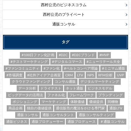
西村公児のビジネスコラム
西村公児のプライベート
通販コンサル
タグ
#100日ファン化計画
#D2C
#D2Cブランド
#MVP
#テストマーケティング
#デジタルコマース
#ニューリテール大全
#ファンコミュニティ
#ファン化
#ベルトコンベア理論
#ミニマム通販
#市場調査
#社外アイデア企画室
CRM
LTV
NPS
RFM分析
UVP
クラウドファンディング
コンサル通販
デジタルマーケティング
データ分析
ドライテスト
ネット通販
ビジネスモデル
ビッグデータの活用法
ファネル化
フレームワーク
ブランディング
ポジショニング
マーケティング
体験価値
価値提供
同梱物
商品企画
独自の価値提供
通信販売の魔法をかける専門家
通販LTV
通販コンサル
通販コンサルタント
通販コンサルティング
通販ビジネス
通販プロデューサー
通販プロデュース
＃通販コンサル