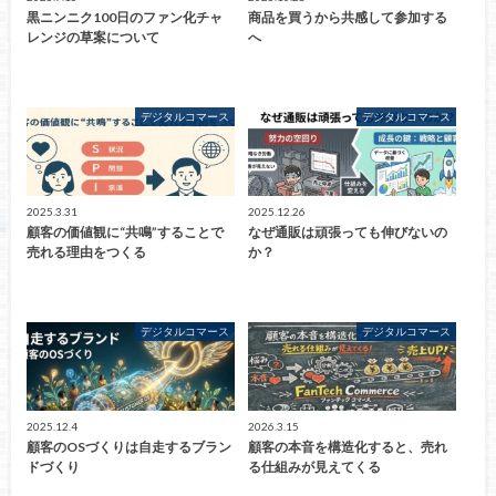
黒ニンニク100日のファン化チャ
商品を買うから共感して参加する
レンジの草案について
へ
デジタルコマース
デジタルコマース
2025.3.31
2025.12.26
顧客の価値観に“共鳴”することで
なぜ通販は頑張っても伸びないの
売れる理由をつくる
か？
デジタルコマース
デジタルコマース
2025.12.4
2026.3.15
顧客のOSづくりは自走するブラン
顧客の本音を構造化すると、売れ
ドづくり
る仕組みが見えてくる