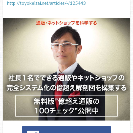
http://toyokeizai.net/articles/-/125443