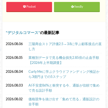
Pocket
feedly
デジタルコマース
の最新記事
2026.08.06
三陽商会ストア評価2.5→3.8に学ぶ顧客接点の直
し方
2026.08.05
業種別データで見る機会損失2.85倍の止血手順
【2026年上半期調査】
2026.08.04
Curly Meに学ぶクラウドファンディング検証か
ら3億円までの5ステップ
2026.08.03
AI不安度86%と衝突する今、通販が信頼で集め
て売る設計手順
2026.08.02
価格競争を抜け出す「集めて売る」通販設計の
全手順