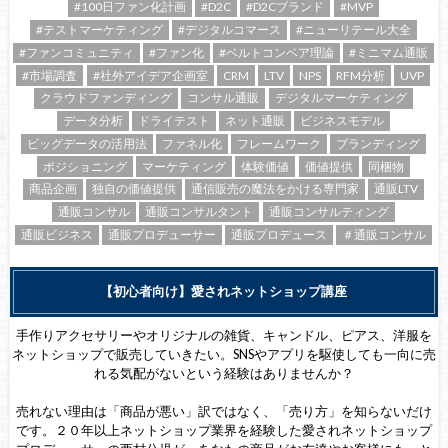
#100日ファン化計画
#D2C
#D2Cブランド
#MVP
#テストマーケティング
#デジタルコマース
#ニューリテール大全
#ファンコミュニティ
#ファン化
#ベルトコンベア理論
#ミニマム通販
#市場調査
#社外アイデア企画室
CRM
LTV
NPS
RFM分析
UVP
クラウドファンディング
コンサル通販
デジタルマーケティング
データ分析
ドライテスト
ネット通販
ビジネスモデル
ビッグデータの活用法
ファネル化
フレームワーク
ブランディング
ポジショニング
マーケティング
体験価値
価値提供
同梱物
商品企画
独自の価値提供
通信販売の魔法をかける専門家
通販LTV
通販コンサル
通販コンサルタント
通販コンサルティング
通販ビジネス
通販プロデューサー
通販プロデュース
＃通販コンサル
【初心者向け】愛されネットショップ講座
手作りアクセサリーやオリジナルの雑貨、キャンドル、ピアス、洋服を
ネットショップで販売していきたい。SNSやアプリを駆使しても一向に売
れる気配がないという経験はありませんか？
売れない理由は「商品が悪い」訳ではなく、「売り方」を知らないだけ
です。２０年以上ネットショップ業界を経験した愛されネットショップ