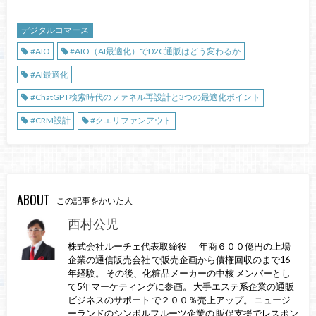
デジタルコマース
#AIO
#AIO（AI最適化）でD2C通販はどう変わるか
#AI最適化
#ChatGPT検索時代のファネル再設計と3つの最適化ポイント
#CRM設計
#クエリファンアウト
ABOUT
この記事をかいた人
西村公児
株式会社ルーチェ代表取締役 年商６００億円の上場
企業の通信販売会社 で販売企画から債権回収のまで16
年経験。 その後、化粧品メーカーの中核 メンバーとし
て5年マーケティングに参画。 大手エステ系企業の通販
ビジネスのサポート で２００％売上アップ。 ニュージ
ーランドのシンボルフルーツ企業の 販促支援でレスポン