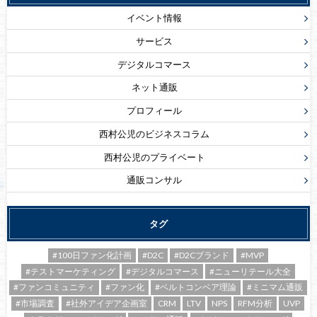
イベント情報
サービス
デジタルコマース
ネット通販
プロフィール
西村公児のビジネスコラム
西村公児のプライベート
通販コンサル
タグ
#100日ファン化計画
#D2C
#D2Cブランド
#MVP
#テストマーケティング
#デジタルコマース
#ニューリテール大全
#ファンコミュニティ
#ファン化
#ベルトコンベア理論
#ミニマム通販
#市場調査
#社外アイデア企画室
CRM
LTV
NPS
RFM分析
UVP