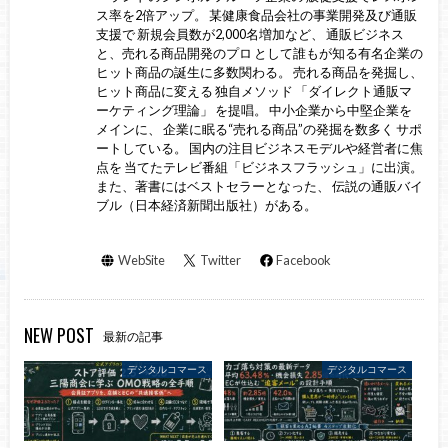
ス率を2倍アップ。 某健康食品会社の事業開発及び通販
支援で 新規会員数が2,000名増加など、 通販ビジネス
と、売れる商品開発のプロ として誰もが知る有名企業の
ヒット商品の誕生に多数関わる。 売れる商品を発掘し、
ヒット商品に変える 独自メソッド 「ダイレクト通販マ
ーケティング理論」 を提唱。 中小企業から中堅企業を
メインに、 企業に眠る“売れる商品”の発掘を数多く サポ
ートしている。 国内の注目ビジネスモデルや経営者に焦
点を 当てたテレビ番組「ビジネスフラッシュ」に出演。
また、著書にはベストセラーとなった、 伝説の通販バイ
ブル（日本経済新聞出版社）がある。
WebSite
Twitter
Facebook
NEW POST
最新の記事
デジタルコマース
デジタルコマース