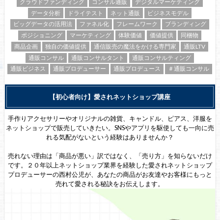
クラウドファンディング
コンサル通販
デジタルマーケティング
データ分析
ドライテスト
ネット通販
ビジネスモデル
ビッグデータの活用法
ファネル化
フレームワーク
ブランディング
ポジショニング
マーケティング
体験価値
価値提供
同梱物
商品企画
独自の価値提供
通信販売の魔法をかける専門家
通販LTV
通販コンサル
通販コンサルタント
通販コンサルティング
通販ビジネス
通販プロデューサー
通販プロデュース
＃通販コンサル
【初心者向け】愛されネットショップ講座
手作りアクセサリーやオリジナルの雑貨、キャンドル、ピアス、洋服を
ネットショップで販売していきたい。SNSやアプリを駆使しても一向に売
れる気配がないという経験はありませんか？
売れない理由は「商品が悪い」訳ではなく、「売り方」を知らないだけ
です。２０年以上ネットショップ業界を経験した愛されネットショップ
プロデューサーの西村公児が、あなたの商品がお友達やお客様にもっと
売れて愛される秘訣をお伝えします。