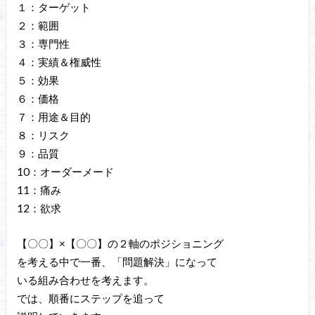
１：ターゲット
２：範囲
３：専門性
４：実績＆権威性
５：効果
６：価格
７：用途＆目的
８：リスク
９：品質
10：オーダーメード
11：痛み
12：欲求
【〇〇】×【〇〇】の２軸のポジショニング
を考える中で一番、「問題解決」になって
いる組み合わせを考えます。
では、順番にステップを追って