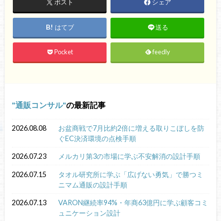
ポスト
シェア
はてブ
送る
Pocket
feedly
通販コンサル
の最新記事
2026.08.08
お盆商戦で7月比約2倍に増える取りこぼしを防
ぐEC決済環境の点検手順
2026.07.23
メルカリ第3の市場に学ぶ不安解消の設計手順
2026.07.15
タオル研究所に学ぶ「広げない勇気」で勝つミ
ニマム通販の設計手順
2026.07.13
VARON継続率94%・年商63億円に学ぶ顧客コミ
ュニケーション設計