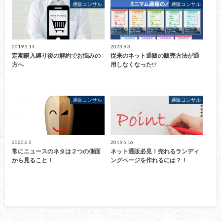
通販コンサル
通販コンサル
2019.3.14
2023.9.3
定期購入縛り後の解約でお悩みの
従来のネット通販の販売方法が通
方へ
用しなくなった!?
通販コンサル
通販コンサル
2020.6.3
2019.5.16
常にニュースのネタは２つの側面
ネット通販必見！売れるランディ
から見ること！
ングページを作れるには？！