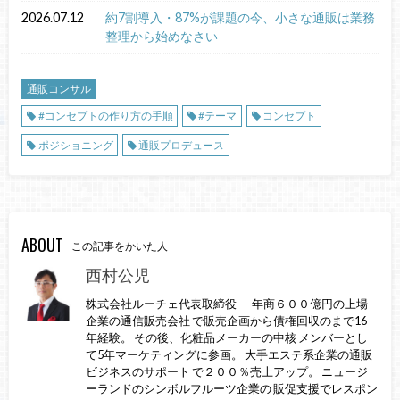
2026.07.12
約7割導入・87%が課題の今、小さな通販は業務
整理から始めなさい
通販コンサル
#コンセプトの作り方の手順
#テーマ
コンセプト
ポジショニング
通販プロデュース
ABOUT
この記事をかいた人
西村公児
株式会社ルーチェ代表取締役 年商６００億円の上場
企業の通信販売会社 で販売企画から債権回収のまで16
年経験。 その後、化粧品メーカーの中核 メンバーとし
て5年マーケティングに参画。 大手エステ系企業の通販
ビジネスのサポート で２００％売上アップ。 ニュージ
ーランドのシンボルフルーツ企業の 販促支援でレスポン