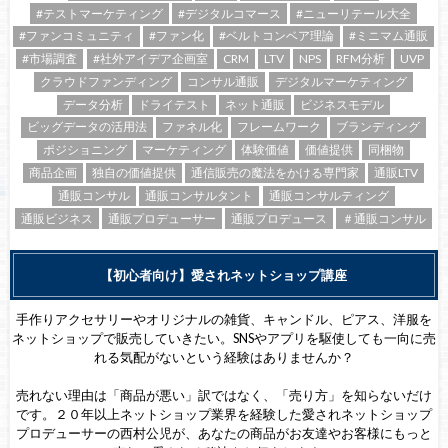
#テストマーケティング
#デジタルコマース
#ニューリテール大全
#ファンコミュニティ
#ファン化
#ベルトコンベア理論
#ミニマム通販
#市場調査
#社外アイデア企画室
CRM
LTV
NPS
RFM分析
UVP
クラウドファンディング
コンサル通販
デジタルマーケティング
データ分析
ドライテスト
ネット通販
ビジネスモデル
ビッグデータの活用法
ファネル化
フレームワーク
ブランディング
ポジショニング
マーケティング
体験価値
価値提供
同梱物
商品企画
独自の価値提供
通信販売の魔法をかける専門家
通販LTV
通販コンサル
通販コンサルタント
通販コンサルティング
通販ビジネス
通販プロデューサー
通販プロデュース
＃通販コンサル
【初心者向け】愛されネットショップ講座
手作りアクセサリーやオリジナルの雑貨、キャンドル、ピアス、洋服を
ネットショップで販売していきたい。SNSやアプリを駆使しても一向に売
れる気配がないという経験はありませんか？
売れない理由は「商品が悪い」訳ではなく、「売り方」を知らないだけ
です。２０年以上ネットショップ業界を経験した愛されネットショップ
プロデューサーの西村公児が、あなたの商品がお友達やお客様にもっと