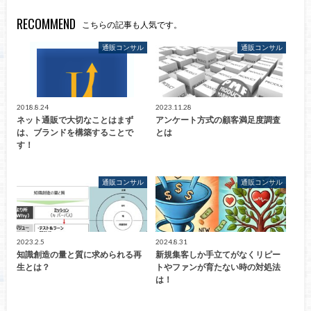
RECOMMEND
こちらの記事も人気です。
通販コンサル
通販コンサル
2018.8.24
2023.11.28
ネット通販で大切なことはまず
アンケート方式の顧客満足度調査
は、ブランドを構築することで
とは
す！
通販コンサル
通販コンサル
2023.2.5
2024.8.31
知識創造の量と質に求められる再
新規集客しか手立てがなくリピー
生とは？
トやファンが育たない時の対処法
は！