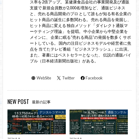
ス率を2倍アップ。 某健康食品会社の事業開発及び通販
支援で 新規会員数が2,000名増加など、 通販ビジネス
と、売れる商品開発のプロ として誰もが知る有名企業の
ヒット商品の誕生に多数関わる。 売れる商品を発掘し、
ヒット商品に変える 独自メソッド 「ダイレクト通販マ
ーケティング理論」 を提唱。 中小企業から中堅企業を
メインに、 企業に眠る“売れる商品”の発掘を数多く サポ
ートしている。 国内の注目ビジネスモデルや経営者に焦
点を 当てたテレビ番組「ビジネスフラッシュ」に出演。
また、著書にはベストセラーとなった、 伝説の通販バイ
ブル（日本経済新聞出版社）がある。
WebSite
Twitter
Facebook
NEW POST
最新の記事
デジタルコマース
通販コンサル
2026.8.9
2026.8.8