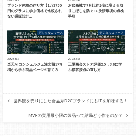
ブランド体験の作り方【1万3750
お盆商戦で7月比約2倍に増える取
円のグラスに学ぶ価格で比較され
りこぼしを防ぐEC決済環境の点検
ない通販設計…
手順
デジタルコマース
デジタルコマース
2026.8.7
2026.8.6
楽天AIコンシェルジュ注文額17%
三陽商会ストア評価2.5→3.8に学
増から学ぶ商品ページの育て方
ぶ顧客接点の直し方
世界観を売りにした食品系D2CブランドにもITを加味する！
MVPの実用最小限の製品って結局どう作るのか？