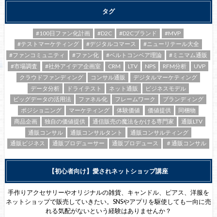
タグ
#100日ファン化計画
#D2C
#D2Cブランド
#MVP
#テストマーケティング
#デジタルコマース
#ニューリテール大全
#ファンコミュニティ
#ファン化
#ベルトコンベア理論
#ミニマム通販
#市場調査
#社外アイデア企画室
CRM
LTV
NPS
RFM分析
UVP
クラウドファンディング
コンサル通販
デジタルマーケティング
データ分析
ドライテスト
ネット通販
ビジネスモデル
ビッグデータの活用法
ファネル化
フレームワーク
ブランディング
ポジショニング
マーケティング
体験価値
価値提供
同梱物
商品企画
独自の価値提供
通信販売の魔法をかける専門家
通販LTV
通販コンサル
通販コンサルタント
通販コンサルティング
通販ビジネス
通販プロデューサー
通販プロデュース
＃通販コンサル
【初心者向け】愛されネットショップ講座
手作りアクセサリーやオリジナルの雑貨、キャンドル、ピアス、洋服を
ネットショップで販売していきたい。SNSやアプリを駆使しても一向に売
れる気配がないという経験はありませんか？