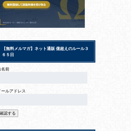
【無料メルマガ】ネット通販 億超えのルール３
６５日
お名前
メールアドレス