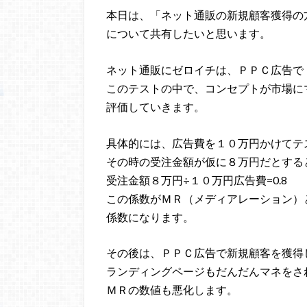
本日は、「ネット通販の新規顧客獲得の
について共有したいと思います。
ネット通販にゼロイチは、ＰＰＣ広告で
このテストの中で、コンセプトが市場に
評価していきます。
具体的には、広告費を１０万円かけてテ
その時の受注金額が仮に８万円だとする
受注金額８万円÷１０万円広告費=0.8
この係数がＭＲ（メディアレーション）
係数になります。
その後は、ＰＰＣ広告で新規顧客を獲得
ランディングページもだんだんマネをさ
ＭＲの数値も悪化します。