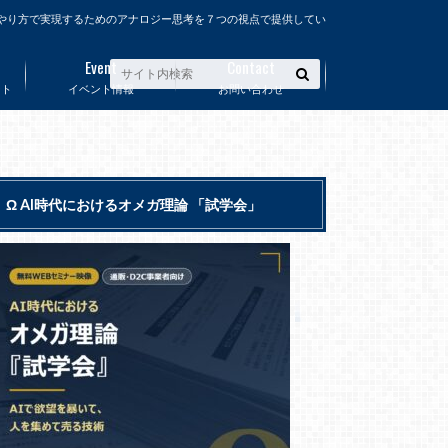
やり方で実現するためのアナロジー思考を７つの視点で提供してい
Event
Contact
ート
イベント情報
お問い合わせ
Ω AI時代におけるオメガ理論 「試学会」