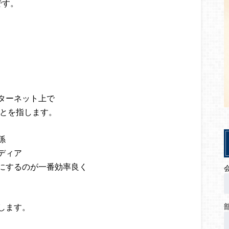
です。
、
ターネット上で
ことを指します。
係
ディア
にするのが一番効率良く
します。