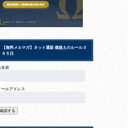
【無料メルマガ】ネット通販 億超えのルール３
６５日
お名前
メールアドレス