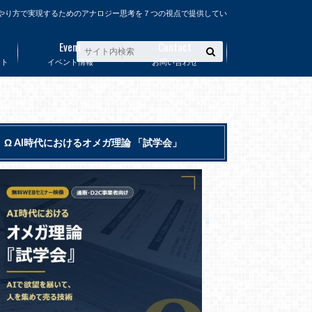
やり方で実現するためのアナロジー思考を７つの視点で提供してい
Event
Contact
ート
イベント情報
お問い合わせ
Ω AI時代におけるオメガ理論 「試学会」