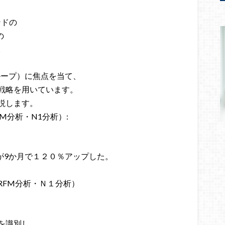
ランドの
の
。
ループ）に焦点を当て、
戦略を用いています。
説します。
M分析・N1分析）:
Vが9か月で１２０％アップした。
RFM分析・Ｎ１分析）
を識別し、