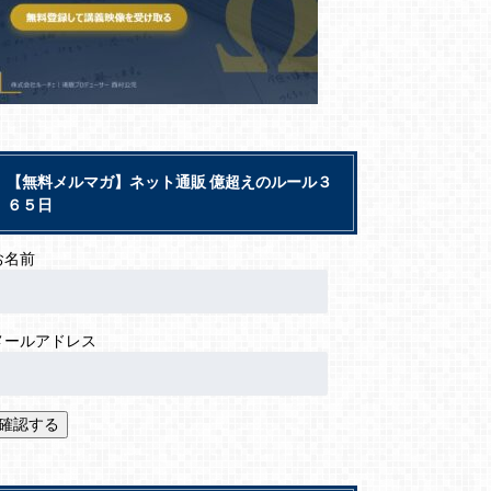
【無料メルマガ】ネット通販 億超えのルール３
６５日
お名前
メールアドレス