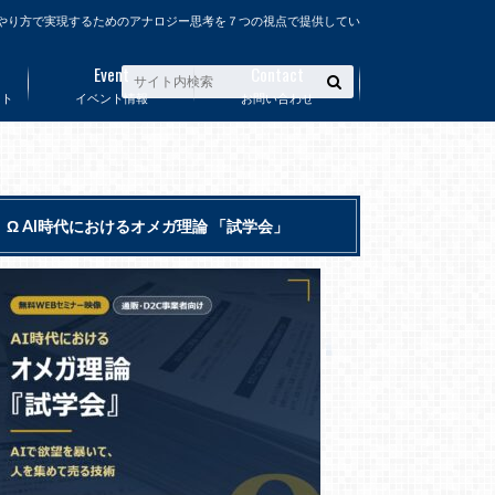
やり方で実現するためのアナロジー思考を７つの視点で提供してい
Event
Contact
ート
イベント情報
お問い合わせ
Ω AI時代におけるオメガ理論 「試学会」