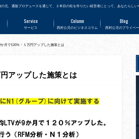
旗の元、通販プロデュースを通じて、２本目の柱を作りたい経営者にとって、あなたらしい
Service
Column
Blog
サービス
西村公児のビジネスコラム
西村公児のプライベ
が9か月で120％・１万円アップした施策とは
１万円アップした施策とは