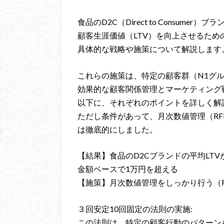
食品のD2C（Direct to Consumer）ブ
顧客生涯価値（LTV）を向上させるため
具体的な戦略や施策について解説します
これらの施策は、特定の顧客群（N1グ
効果的な顧客関係管理とマーケティング
以下に、それぞれのポイントを詳しく解
ただし条件があって、月次数値管理（RF
は徹底的にしました。
【結果】食品のD2Cブランドの平均LT
金額ベースで1万円を超える
【施策】月次数値管理をしっかり行う（
３回安定10回固定の法則の実施:
この法則は、特定の顧客行動のパターン