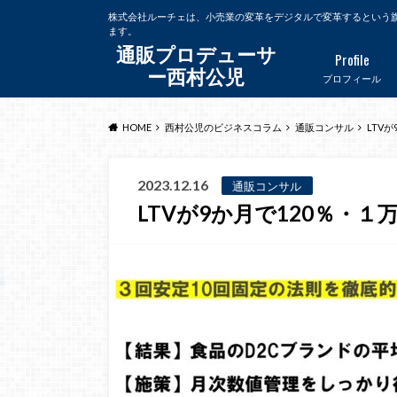
株式会社ルーチェは、小売業の変革をデジタルで変革するという
ます。
通販プロデューサ
Profile
ー西村公児
プロフィール
HOME
西村公児のビジネスコラム
通販コンサル
LTV
2023.12.16
通販コンサル
LTVが9か月で120％・