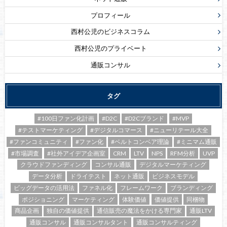
プロフィール
西村公児のビジネスコラム
西村公児のプライベート
通販コンサル
タグ
#100日ファン化計画
#D2C
#D2Cブランド
#MVP
#テストマーケティング
#デジタルコマース
#ニューリテール大全
#ファンコミュニティ
#ファン化
#ベルトコンベア理論
#ミニマム通販
#市場調査
#社外アイデア企画室
CRM
LTV
NPS
RFM分析
UVP
クラウドファンディング
コンサル通販
デジタルマーケティング
データ分析
ドライテスト
ネット通販
ビジネスモデル
ビッグデータの活用法
ファネル化
フレームワーク
ブランディング
ポジショニング
マーケティング
体験価値
価値提供
同梱物
商品企画
独自の価値提供
通信販売の魔法をかける専門家
通販LTV
通販コンサル
通販コンサルタント
通販コンサルティング