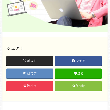
シェア！
ポスト
シェア
はてブ
送る
Pocket
feedly