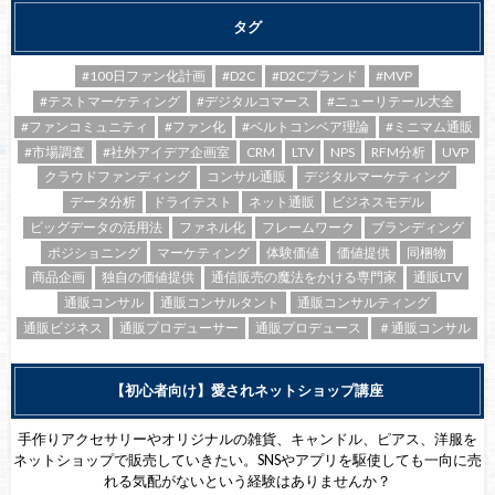
タグ
#100日ファン化計画
#D2C
#D2Cブランド
#MVP
#テストマーケティング
#デジタルコマース
#ニューリテール大全
#ファンコミュニティ
#ファン化
#ベルトコンベア理論
#ミニマム通販
#市場調査
#社外アイデア企画室
CRM
LTV
NPS
RFM分析
UVP
クラウドファンディング
コンサル通販
デジタルマーケティング
データ分析
ドライテスト
ネット通販
ビジネスモデル
ビッグデータの活用法
ファネル化
フレームワーク
ブランディング
ポジショニング
マーケティング
体験価値
価値提供
同梱物
商品企画
独自の価値提供
通信販売の魔法をかける専門家
通販LTV
通販コンサル
通販コンサルタント
通販コンサルティング
通販ビジネス
通販プロデューサー
通販プロデュース
＃通販コンサル
【初心者向け】愛されネットショップ講座
手作りアクセサリーやオリジナルの雑貨、キャンドル、ピアス、洋服を
ネットショップで販売していきたい。SNSやアプリを駆使しても一向に売
れる気配がないという経験はありませんか？