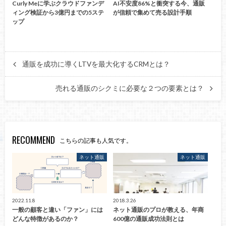
Curly Meに学ぶクラウドファンデ
AI不安度86%と衝突する今、通販
ィング検証から3億円までの5ステ
が信頼で集めて売る設計手順
ップ
通販を成功に導くLTVを最大化するCRMとは？
売れる通販のシクミに必要な２つの要素とは？
RECOMMEND
こちらの記事も人気です。
ネット通販
ネット通販
2022.11.8
2018.3.26
一般の顧客と違い「ファン」には
ネット通販のプロが教える、年商
どんな特徴があるのか？
600億の通販成功法則とは