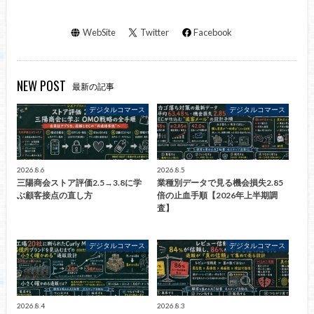
WebSite
Twitter
Facebook
NEW POST
最新の記事
デジタルコマース
デジタルコマース
2026.8.6
2026.8.5
三陽商会ストア評価2.5→3.8に学
業種別データで見る機会損失2.85
ぶ顧客接点の直し方
倍の止血手順【2026年上半期調
査】
デジタルコマース
デジタルコマース
2026.8.4
2026.8.3