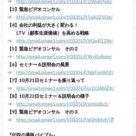
⇒
http://smail.omee1.com/l/0335LP/DWuhPx6l/
【3】緊急ビデオコンサル
⇒
http://smail.omee1.com/l/0335LP/5qA3Z5Og/
【4】会社の利益が大きく変わる！
LTV（顧客生涯価値）を高める戦略
⇒
http://smail.omee1.com/l/0335LP/VGwR129q/
【5】緊急ビデオコンサル その２
⇒
http://smail.omee1.com/l/0335LP/WvEu4s6n/
【6】セミナー＆説明会の風景
⇒
http://smail.omee1.com/l/0335LP/N6FiwWGf/
【7】10月21日セミナーを振り返って
⇒
http://smail.omee1.com/l/0335LP/ccDQAMZK/
【8】10月22日セミナー＆説明会の様子
⇒
http://smail.omee1.com/l/0335LP/xjmiqBu1/
【9】緊急ビデオコンサル その３
⇒
http://smail.omee1.com/l/0335LP/qGHJbtvf
/
『伝説の通販バイブル』