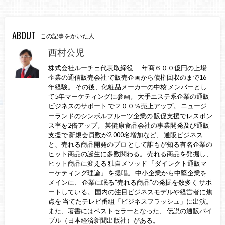
ABOUT
この記事をかいた人
西村公児
株式会社ルーチェ代表取締役 年商６００億円の上場
企業の通信販売会社 で販売企画から債権回収のまで16
年経験。 その後、化粧品メーカーの中核 メンバーとし
て5年マーケティングに参画。 大手エステ系企業の通販
ビジネスのサポート で２００％売上アップ。 ニュージ
ーランドのシンボルフルーツ企業の 販促支援でレスポン
ス率を2倍アップ。 某健康食品会社の事業開発及び通販
支援で 新規会員数が2,000名増加など、 通販ビジネス
と、売れる商品開発のプロ として誰もが知る有名企業の
ヒット商品の誕生に多数関わる。 売れる商品を発掘し、
ヒット商品に変える 独自メソッド 「ダイレクト通販マ
ーケティング理論」 を提唱。 中小企業から中堅企業を
メインに、 企業に眠る“売れる商品”の発掘を数多く サポ
ートしている。 国内の注目ビジネスモデルや経営者に焦
点を 当てたテレビ番組「ビジネスフラッシュ」に出演。
また、著書にはベストセラーとなった、 伝説の通販バイ
ブル（日本経済新聞出版社）がある。