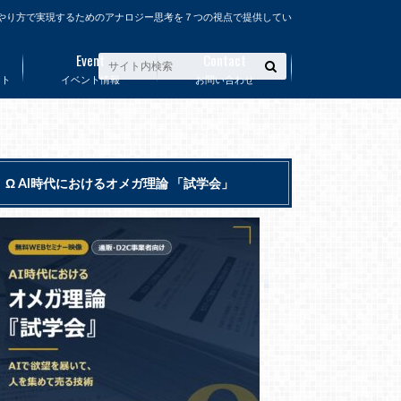
やり方で実現するためのアナロジー思考を７つの視点で提供してい
Event
Contact
ート
イベント情報
お問い合わせ
Ω AI時代におけるオメガ理論 「試学会」