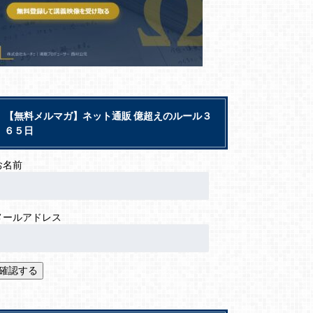
【無料メルマガ】ネット通販 億超えのルール３
６５日
お名前
メールアドレス