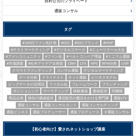
西村公児のプライベート
通販コンサル
タグ
#100日ファン化計画
#D2C
#D2Cブランド
#MVP
#テストマーケティング
#デジタルコマース
#ニューリテール大全
#ファンコミュニティ
#ファン化
#ベルトコンベア理論
#ミニマム通販
#市場調査
#社外アイデア企画室
CRM
LTV
NPS
RFM分析
UVP
クラウドファンディング
コンサル通販
デジタルマーケティング
データ分析
ドライテスト
ネット通販
ビジネスモデル
ビッグデータの活用法
ファネル化
フレームワーク
ブランディング
ポジショニング
マーケティング
体験価値
価値提供
同梱物
商品企画
独自の価値提供
通信販売の魔法をかける専門家
通販LTV
通販コンサル
通販コンサルタント
通販コンサルティング
通販ビジネス
通販プロデューサー
通販プロデュース
＃通販コンサル
【初心者向け】愛されネットショップ講座