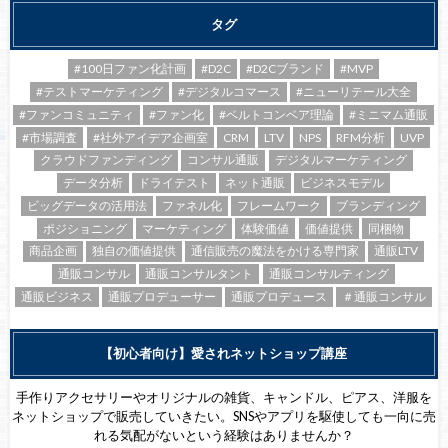
タグ
#100日ファン化計画
#D2C
#D2Cブランド
#MVP
#テストマーケティング
#デジタルコマース
#ニューリテール大全
#ファンコミュニティ
#ファン化
#ベルトコンベア理論
#ミニマム通販
#市場調査
#社外アイデア企画室
CRM
LTV
NPS
RFM分析
UVP
クラウドファンディング
コンサル通販
デジタルマーケティング
データ分析
ドライテスト
ネット通販
ビジネスモデル
ビッグデータの活用法
ファネル化
フレームワーク
ブランディング
ポジショニング
マーケティング
体験価値
価値提供
同梱物
商品企画
独自の価値提供
通信販売の魔法をかける専門家
通販LTV
通販コンサル
通販コンサルタント
通販コンサルティング
通販ビジネス
通販プロデューサー
通販プロデュース
＃通販コンサル
【初心者向け】愛されネットショップ講座
手作りアクセサリーやオリジナルの雑貨、キャンドル、ピアス、洋服を
ネットショップで販売していきたい。SNSやアプリを駆使しても一向に売
れる気配がないという経験はありませんか？