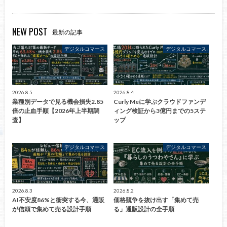
NEW POST
最新の記事
デジタルコマース
デジタルコマース
2026.8.5
2026.8.4
業種別データで見る機会損失2.85
Curly Meに学ぶクラウドファンデ
倍の止血手順【2026年上半期調
ィング検証から3億円までの5ステ
査】
ップ
デジタルコマース
デジタルコマース
2026.8.3
2026.8.2
AI不安度86%と衝突する今、通販
価格競争を抜け出す「集めて売
が信頼で集めて売る設計手順
る」通販設計の全手順