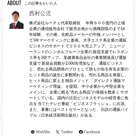
ABOUT
この記事をかいた人
西村公児
株式会社ルーチェ代表取締役 年商６００億円の上場
企業の通信販売会社 で販売企画から債権回収のまで16
年経験。 その後、化粧品メーカーの中核 メンバーとし
て5年マーケティングに参画。 大手エステ系企業の通販
ビジネスのサポート で２００％売上アップ。 ニュージ
ーランドのシンボルフルーツ企業の 販促支援でレスポン
ス率を2倍アップ。 某健康食品会社の事業開発及び通販
支援で 新規会員数が2,000名増加など、 通販ビジネス
と、売れる商品開発のプロ として誰もが知る有名企業の
ヒット商品の誕生に多数関わる。 売れる商品を発掘し、
ヒット商品に変える 独自メソッド 「ダイレクト通販マ
ーケティング理論」 を提唱。 中小企業から中堅企業を
メインに、 企業に眠る“売れる商品”の発掘を数多く サポ
ートしている。 国内の注目ビジネスモデルや経営者に焦
点を 当てたテレビ番組「ビジネスフラッシュ」に出演。
また、著書にはベストセラーとなった、 伝説の通販バイ
ブル（日本経済新聞出版社）がある。
WebSite
Twitter
Facebook