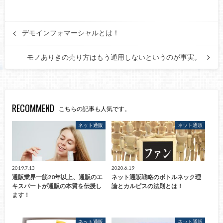
デモインフォマーシャルとは！
モノありきの売り方はもう通用しないというのが事実。
RECOMMEND
こちらの記事も人気です。
ネット通販
ネット通販
2019.7.13
2020.6.19
通販業界一筋20年以上、通販のエ
ネット通販戦略のボトルネック理
キスパートが通販の本質を伝授し
論とカルピスの法則とは！
ます！
ネット通販
ネット通販