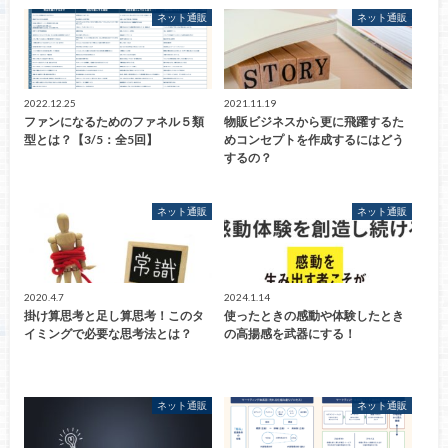
ネット通販
ネット通販
2022.12.25
2021.11.19
ファンになるためのファネル５類
物販ビジネスから更に飛躍するた
型とは？【3/5：全5回】
めコンセプトを作成するにはどう
するの？
ネット通販
ネット通販
2020.4.7
2024.1.14
掛け算思考と足し算思考！このタ
使ったときの感動や体験したとき
イミングで必要な思考法とは？
の高揚感を武器にする！
ネット通販
ネット通販