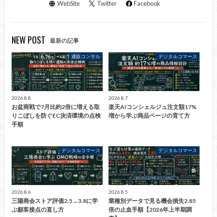
WebSite
Twitter
Facebook
NEW POST
最新の記事
通販コンサル
デジタルコマース
2026.8.8
2026.8.7
お盆商戦で7月比約2倍に増える取
楽天AIコンシェルジュ注文額17%
りこぼしを防ぐEC決済環境の点検
増から学ぶ商品ページの育て方
手順
デジタルコマース
デジタルコマース
2026.8.6
2026.8.5
三陽商会ストア評価2.5→3.8に学
業種別データで見る機会損失2.85
ぶ顧客接点の直し方
倍の止血手順【2026年上半期調