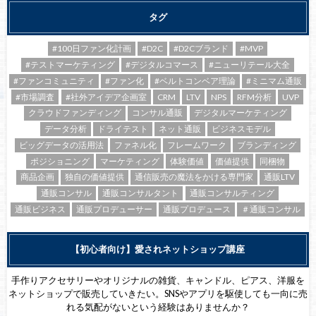
タグ
#100日ファン化計画
#D2C
#D2Cブランド
#MVP
#テストマーケティング
#デジタルコマース
#ニューリテール大全
#ファンコミュニティ
#ファン化
#ベルトコンベア理論
#ミニマム通販
#市場調査
#社外アイデア企画室
CRM
LTV
NPS
RFM分析
UVP
クラウドファンディング
コンサル通販
デジタルマーケティング
データ分析
ドライテスト
ネット通販
ビジネスモデル
ビッグデータの活用法
ファネル化
フレームワーク
ブランディング
ポジショニング
マーケティング
体験価値
価値提供
同梱物
商品企画
独自の価値提供
通信販売の魔法をかける専門家
通販LTV
通販コンサル
通販コンサルタント
通販コンサルティング
通販ビジネス
通販プロデューサー
通販プロデュース
＃通販コンサル
【初心者向け】愛されネットショップ講座
手作りアクセサリーやオリジナルの雑貨、キャンドル、ピアス、洋服を
ネットショップで販売していきたい。SNSやアプリを駆使しても一向に売
れる気配がないという経験はありませんか？