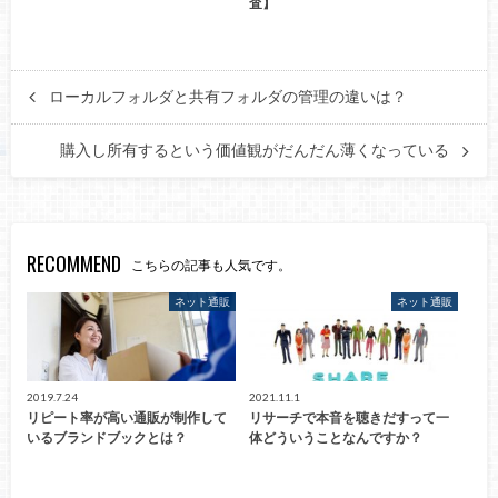
査】
ローカルフォルダと共有フォルダの管理の違いは？
購入し所有するという価値観がだんだん薄くなっている
RECOMMEND
こちらの記事も人気です。
ネット通販
ネット通販
2019.7.24
2021.11.1
リピート率が高い通販が制作して
リサーチで本音を聴きだすって一
いるブランドブックとは？
体どういうことなんですか？