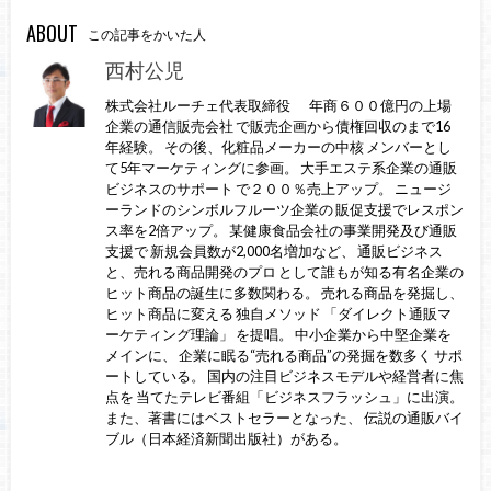
ABOUT
この記事をかいた人
西村公児
株式会社ルーチェ代表取締役 年商６００億円の上場
企業の通信販売会社 で販売企画から債権回収のまで16
年経験。 その後、化粧品メーカーの中核 メンバーとし
て5年マーケティングに参画。 大手エステ系企業の通販
ビジネスのサポート で２００％売上アップ。 ニュージ
ーランドのシンボルフルーツ企業の 販促支援でレスポン
ス率を2倍アップ。 某健康食品会社の事業開発及び通販
支援で 新規会員数が2,000名増加など、 通販ビジネス
と、売れる商品開発のプロ として誰もが知る有名企業の
ヒット商品の誕生に多数関わる。 売れる商品を発掘し、
ヒット商品に変える 独自メソッド 「ダイレクト通販マ
ーケティング理論」 を提唱。 中小企業から中堅企業を
メインに、 企業に眠る“売れる商品”の発掘を数多く サポ
ートしている。 国内の注目ビジネスモデルや経営者に焦
点を 当てたテレビ番組「ビジネスフラッシュ」に出演。
また、著書にはベストセラーとなった、 伝説の通販バイ
ブル（日本経済新聞出版社）がある。