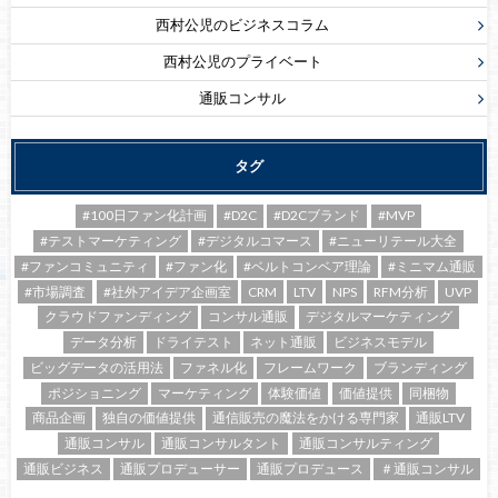
西村公児のビジネスコラム
西村公児のプライベート
通販コンサル
タグ
#100日ファン化計画
#D2C
#D2Cブランド
#MVP
#テストマーケティング
#デジタルコマース
#ニューリテール大全
#ファンコミュニティ
#ファン化
#ベルトコンベア理論
#ミニマム通販
#市場調査
#社外アイデア企画室
CRM
LTV
NPS
RFM分析
UVP
クラウドファンディング
コンサル通販
デジタルマーケティング
データ分析
ドライテスト
ネット通販
ビジネスモデル
ビッグデータの活用法
ファネル化
フレームワーク
ブランディング
ポジショニング
マーケティング
体験価値
価値提供
同梱物
商品企画
独自の価値提供
通信販売の魔法をかける専門家
通販LTV
通販コンサル
通販コンサルタント
通販コンサルティング
通販ビジネス
通販プロデューサー
通販プロデュース
＃通販コンサル