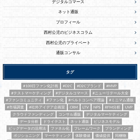
デジタルコマース
ネット通販
プロフィール
西村公児のビジネスコラム
西村公児のプライベート
通販コンサル
タグ
#100日ファン化計画
#D2C
#D2Cブランド
#MVP
#テストマーケティング
#デジタルコマース
#ニューリテール大全
#ファンコミュニティ
#ファン化
#ベルトコンベア理論
#ミニマム通販
#市場調査
#社外アイデア企画室
CRM
LTV
NPS
RFM分析
UVP
クラウドファンディング
コンサル通販
デジタルマーケティング
データ分析
ドライテスト
ネット通販
ビジネスモデル
ビッグデータの活用法
ファネル化
フレームワーク
ブランディング
ポジショニング
マーケティング
体験価値
価値提供
同梱物