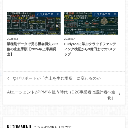
デジタルコマース
デジタルコマース
2026.8.5
2026.8.4
業種別データで見る機会損失2.85
Curly Meに学ぶクラウドファンデ
倍の止血手順【2026年上半期調
ィング検証から3億円までの5ステ
査】
ップ
なぜサポートが「売上を生む場所」に変わるのか
AIエージェントが”PM”を担う時代（D2C事業者は設計者へ進
化）
RECOMMEND
こちらの記事も人気です。