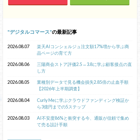
デジタルコマース
の最新記事
2026.08.07
楽天AIコンシェルジュ注文額17%増から学ぶ商
品ページの育て方
2026.08.06
三陽商会ストア評価2.5→3.8に学ぶ顧客接点の直
し方
2026.08.05
業種別データで見る機会損失2.85倍の止血手順
【2026年上半期調査】
2026.08.04
Curly Meに学ぶクラウドファンディング検証か
ら3億円までの5ステップ
2026.08.03
AI不安度86%と衝突する今、通販が信頼で集め
て売る設計手順