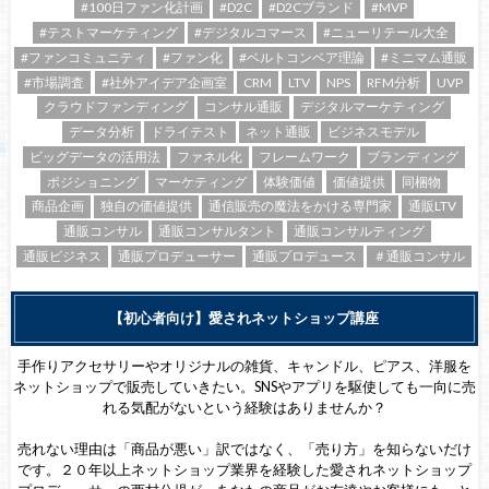
#100日ファン化計画
#D2C
#D2Cブランド
#MVP
#テストマーケティング
#デジタルコマース
#ニューリテール大全
#ファンコミュニティ
#ファン化
#ベルトコンベア理論
#ミニマム通販
#市場調査
#社外アイデア企画室
CRM
LTV
NPS
RFM分析
UVP
クラウドファンディング
コンサル通販
デジタルマーケティング
データ分析
ドライテスト
ネット通販
ビジネスモデル
ビッグデータの活用法
ファネル化
フレームワーク
ブランディング
ポジショニング
マーケティング
体験価値
価値提供
同梱物
商品企画
独自の価値提供
通信販売の魔法をかける専門家
通販LTV
通販コンサル
通販コンサルタント
通販コンサルティング
通販ビジネス
通販プロデューサー
通販プロデュース
＃通販コンサル
【初心者向け】愛されネットショップ講座
手作りアクセサリーやオリジナルの雑貨、キャンドル、ピアス、洋服を
ネットショップで販売していきたい。SNSやアプリを駆使しても一向に売
れる気配がないという経験はありませんか？
売れない理由は「商品が悪い」訳ではなく、「売り方」を知らないだけ
です。２０年以上ネットショップ業界を経験した愛されネットショップ