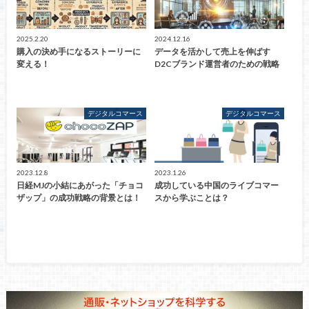
2025.2.20
2024.12.16
購入の決め手になるストーリーに
データを活かして売上を伸ばす
変える！
D2Cブランド運営者のための戦略
デジタルコマース
デジタルコマース
2023.12.8
2023.1.26
日経MJの小結にあがった「チョコ
成功している中国のライブコマー
ザップ」の成功戦略の背景とは！
スから学ぶことは？