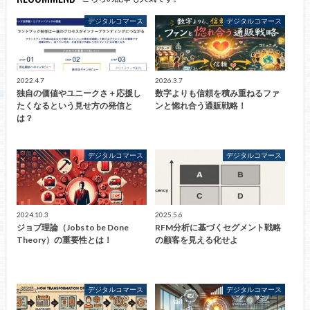
デジタルコマース
デジタルコマース
2022.4.7
2026.3.7
独自の価値やユニークさ＋応援し
数字よりも信頼を積み重ねるファ
たくなるという見せ方の発信と
ンと惚れ合う通販戦略！
は？
デジタルコマース
デジタルコマース
2024.10.3
2025.5.6
ジョブ理論（Jobs to be Done
RFM分析に基づくセグメント戦略
Theory）の重要性とは！
の顧客を見える化せよ
デジタルコマース
デジタルコマース