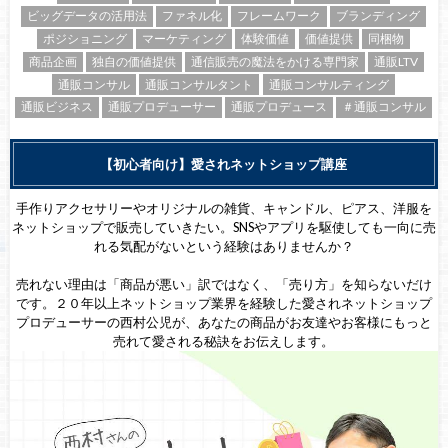
ビッグデータの活用法
ファネル化
フレームワーク
ブランディング
ポジショニング
マーケティング
体験価値
価値提供
同梱物
商品企画
独自の価値提供
通信販売の魔法をかける専門家
通販LTV
通販コンサル
通販コンサルタント
通販コンサルティング
通販ビジネス
通販プロデューサー
通販プロデュース
＃通販コンサル
【初心者向け】愛されネットショップ講座
手作りアクセサリーやオリジナルの雑貨、キャンドル、ピアス、洋服を
ネットショップで販売していきたい。SNSやアプリを駆使しても一向に売
れる気配がないという経験はありませんか？
売れない理由は「商品が悪い」訳ではなく、「売り方」を知らないだけ
です。２０年以上ネットショップ業界を経験した愛されネットショップ
プロデューサーの西村公児が、あなたの商品がお友達やお客様にもっと
売れて愛される秘訣をお伝えします。