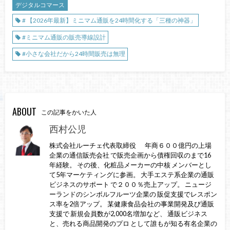
デジタルコマース
# 【2026年最新】ミニマム通販を24時間化する「三種の神器」
#ミニマム通販の販売導線設計
#小さな会社だから24時間販売は無理
ABOUT
この記事をかいた人
西村公児
株式会社ルーチェ代表取締役 年商６００億円の上場
企業の通信販売会社 で販売企画から債権回収のまで16
年経験。 その後、化粧品メーカーの中核 メンバーとし
て5年マーケティングに参画。 大手エステ系企業の通販
ビジネスのサポート で２００％売上アップ。 ニュージ
ーランドのシンボルフルーツ企業の 販促支援でレスポン
ス率を2倍アップ。 某健康食品会社の事業開発及び通販
支援で 新規会員数が2,000名増加など、 通販ビジネス
と、売れる商品開発のプロ として誰もが知る有名企業の