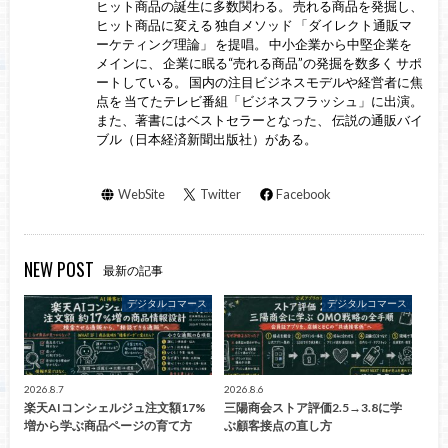
ヒット商品の誕生に多数関わる。 売れる商品を発掘し、
ヒット商品に変える 独自メソッド 「ダイレクト通販マ
ーケティング理論」 を提唱。 中小企業から中堅企業を
メインに、 企業に眠る“売れる商品”の発掘を数多く サポ
ートしている。 国内の注目ビジネスモデルや経営者に焦
点を 当てたテレビ番組「ビジネスフラッシュ」に出演。
また、著書にはベストセラーとなった、 伝説の通販バイ
ブル（日本経済新聞出版社）がある。
WebSite
Twitter
Facebook
NEW POST
最新の記事
デジタルコマース
デジタルコマース
2026.8.7
2026.8.6
楽天AIコンシェルジュ注文額17%
三陽商会ストア評価2.5→3.8に学
増から学ぶ商品ページの育て方
ぶ顧客接点の直し方