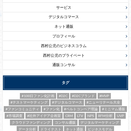
サービス
デジタルコマース
ネット通販
プロフィール
西村公児のビジネスコラム
西村公児のプライベート
通販コンサル
タグ
#100日ファン化計画
#D2C
#D2Cブランド
#MVP
#テストマーケティング
#デジタルコマース
#ニューリテール大全
#ファンコミュニティ
#ファン化
#ベルトコンベア理論
#ミニマム通販
#市場調査
#社外アイデア企画室
CRM
LTV
NPS
RFM分析
UVP
クラウドファンディング
コンサル通販
デジタルマーケティング
データ分析
ドライテスト
ネット通販
ビジネスモデル