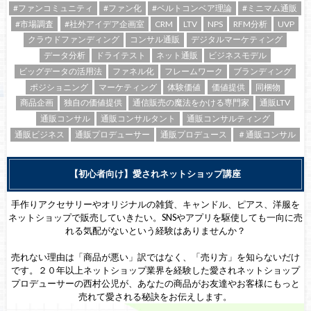
#ファンコミュニティ
#ファン化
#ベルトコンベア理論
#ミニマム通販
#市場調査
#社外アイデア企画室
CRM
LTV
NPS
RFM分析
UVP
クラウドファンディング
コンサル通販
デジタルマーケティング
データ分析
ドライテスト
ネット通販
ビジネスモデル
ビッグデータの活用法
ファネル化
フレームワーク
ブランディング
ポジショニング
マーケティング
体験価値
価値提供
同梱物
商品企画
独自の価値提供
通信販売の魔法をかける専門家
通販LTV
通販コンサル
通販コンサルタント
通販コンサルティング
通販ビジネス
通販プロデューサー
通販プロデュース
＃通販コンサル
【初心者向け】愛されネットショップ講座
手作りアクセサリーやオリジナルの雑貨、キャンドル、ピアス、洋服を
ネットショップで販売していきたい。SNSやアプリを駆使しても一向に売
れる気配がないという経験はありませんか？
売れない理由は「商品が悪い」訳ではなく、「売り方」を知らないだけ
です。２０年以上ネットショップ業界を経験した愛されネットショップ
プロデューサーの西村公児が、あなたの商品がお友達やお客様にもっと
売れて愛される秘訣をお伝えします。