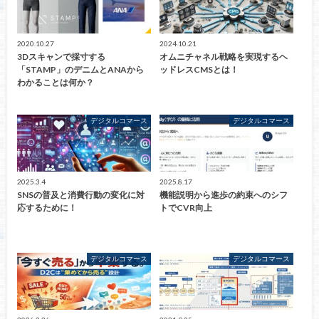
2020.10.27
2024.10.21
3Dスキャンで採寸する
オムニチャネル戦略を実現するヘ
「STAMP」のデニムとANAから
ッドレスCMSとは！
わかることは何か？
デジタルコマース
デジタルコマース
2025.3.4
2025.8.17
SNSの普及と消費行動の変化に対
機能説明から進歩の約束へのシフ
応するために！
トでCVR向上
デジタルコマース
デジタルコマース