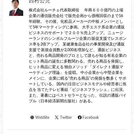
西村公児
株式会社ルーチェ代表取締役 年商６００億円の上場
企業の通信販売会社 で販売企画から債権回収のまで16
年経験。 その後、化粧品メーカーの中核 メンバーとし
て5年マーケティングに参画。 大手エステ系企業の通販
ビジネスのサポート で２００％売上アップ。 ニュージ
ーランドのシンボルフルーツ企業の 販促支援でレスポン
ス率を2倍アップ。 某健康食品会社の事業開発及び通販
支援で 新規会員数が2,000名増加など、 通販ビジネス
と、売れる商品開発のプロ として誰もが知る有名企業の
ヒット商品の誕生に多数関わる。 売れる商品を発掘し、
ヒット商品に変える 独自メソッド 「ダイレクト通販マ
ーケティング理論」 を提唱。 中小企業から中堅企業を
メインに、 企業に眠る“売れる商品”の発掘を数多く サポ
ートしている。 国内の注目ビジネスモデルや経営者に焦
点を 当てたテレビ番組「ビジネスフラッシュ」に出演。
また、著書にはベストセラーとなった、 伝説の通販バイ
ブル（日本経済新聞出版社）がある。
WebSite
Twitter
Facebook