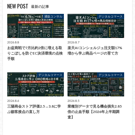
NEW POST
最新の記事
通販コンサル
デジタルコマース
2026.8.8
2026.8.7
お盆商戦で7月比約2倍に増える取
楽天AIコンシェルジュ注文額17%
りこぼしを防ぐEC決済環境の点検
増から学ぶ商品ページの育て方
手順
デジタルコマース
デジタルコマース
2026.8.6
2026.8.5
三陽商会ストア評価2.5→3.8に学
業種別データで見る機会損失2.85
ぶ顧客接点の直し方
倍の止血手順【2026年上半期調
査】