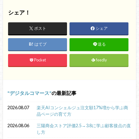
シェア！
ポスト
シェア
はてブ
送る
Pocket
feedly
デジタルコマース
の最新記事
2026.08.07
楽天AIコンシェルジュ注文額17%増から学ぶ商
品ページの育て方
2026.08.06
三陽商会ストア評価2.5→3.8に学ぶ顧客接点の直
し方