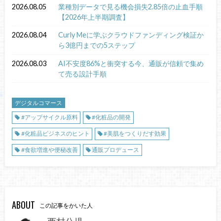
2026.08.05
業種別データで見る機会損失2.85倍の止血手順
【2026年上半期調査】
2026.08.04
Curly Meに学ぶクラウドファンディング検証か
ら3億円までの5ステップ
2026.08.03
AI不安度86%と衝突する今、通販が信頼で集め
て売る設計手順
デジタルコマース
#アップサイクル原料
#化粧品の開発
#化粧品ビジネスのヒント
#美肌をつくりだす効果
#食欲増進や便秘改善
通販プロデュース
ABOUT
この記事をかいた人