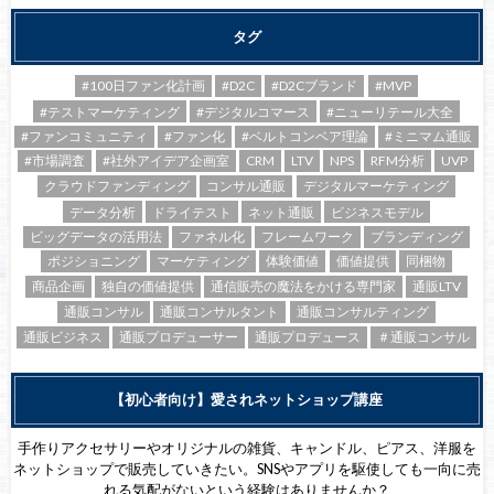
タグ
#100日ファン化計画
#D2C
#D2Cブランド
#MVP
#テストマーケティング
#デジタルコマース
#ニューリテール大全
#ファンコミュニティ
#ファン化
#ベルトコンベア理論
#ミニマム通販
#市場調査
#社外アイデア企画室
CRM
LTV
NPS
RFM分析
UVP
クラウドファンディング
コンサル通販
デジタルマーケティング
データ分析
ドライテスト
ネット通販
ビジネスモデル
ビッグデータの活用法
ファネル化
フレームワーク
ブランディング
ポジショニング
マーケティング
体験価値
価値提供
同梱物
商品企画
独自の価値提供
通信販売の魔法をかける専門家
通販LTV
通販コンサル
通販コンサルタント
通販コンサルティング
通販ビジネス
通販プロデューサー
通販プロデュース
＃通販コンサル
【初心者向け】愛されネットショップ講座
手作りアクセサリーやオリジナルの雑貨、キャンドル、ピアス、洋服を
ネットショップで販売していきたい。SNSやアプリを駆使しても一向に売
れる気配がないという経験はありませんか？