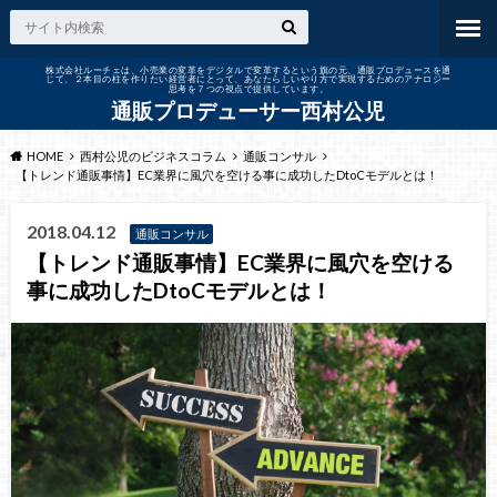
株式会社ルーチェは、小売業の変革をデジタルで変革するという旗の元、通販プロデュースを通
じて、２本目の柱を作りたい経営者にとって、あなたらしいやり方で実現するためのアナロジー
思考を７つの視点で提供しています。
通販プロデューサー西村公児
HOME
西村公児のビジネスコラム
通販コンサル
【トレンド通販事情】EC業界に風穴を空ける事に成功したDtoCモデルとは！
2018.04.12
通販コンサル
【トレンド通販事情】EC業界に風穴を空ける
事に成功したDtoCモデルとは！