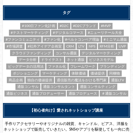
タグ
#100日ファン化計画
#D2C
#D2Cブランド
#MVP
#テストマーケティング
#デジタルコマース
#ニューリテール大全
#ファンコミュニティ
#ファン化
#ベルトコンベア理論
#ミニマム通販
#市場調査
#社外アイデア企画室
CRM
LTV
NPS
RFM分析
UVP
クラウドファンディング
コンサル通販
デジタルマーケティング
データ分析
ドライテスト
ネット通販
ビジネスモデル
ビッグデータの活用法
ファネル化
フレームワーク
ブランディング
ポジショニング
マーケティング
体験価値
価値提供
同梱物
商品企画
独自の価値提供
通信販売の魔法をかける専門家
通販LTV
通販コンサル
通販コンサルタント
通販コンサルティング
通販ビジネス
通販プロデューサー
通販プロデュース
＃通販コンサル
【初心者向け】愛されネットショップ講座
手作りアクセサリーやオリジナルの雑貨、キャンドル、ピアス、洋服を
ネットショップで販売していきたい。SNSやアプリを駆使しても一向に売