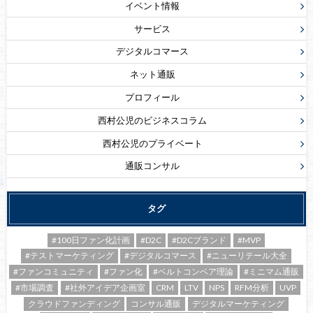
イベント情報
サービス
デジタルコマース
ネット通販
プロフィール
西村公児のビジネスコラム
西村公児のプライベート
通販コンサル
タグ
#100日ファン化計画
#D2C
#D2Cブランド
#MVP
#テストマーケティング
#デジタルコマース
#ニューリテール大全
#ファンコミュニティ
#ファン化
#ベルトコンベア理論
#ミニマム通販
#市場調査
#社外アイデア企画室
CRM
LTV
NPS
RFM分析
UVP
クラウドファンディング
コンサル通販
デジタルマーケティング