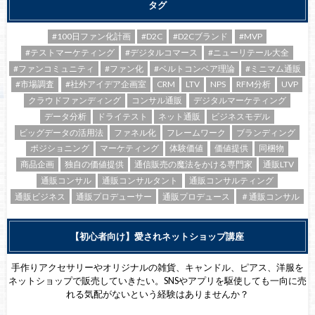
タグ
#100日ファン化計画
#D2C
#D2Cブランド
#MVP
#テストマーケティング
#デジタルコマース
#ニューリテール大全
#ファンコミュニティ
#ファン化
#ベルトコンベア理論
#ミニマム通販
#市場調査
#社外アイデア企画室
CRM
LTV
NPS
RFM分析
UVP
クラウドファンディング
コンサル通販
デジタルマーケティング
データ分析
ドライテスト
ネット通販
ビジネスモデル
ビッグデータの活用法
ファネル化
フレームワーク
ブランディング
ポジショニング
マーケティング
体験価値
価値提供
同梱物
商品企画
独自の価値提供
通信販売の魔法をかける専門家
通販LTV
通販コンサル
通販コンサルタント
通販コンサルティング
通販ビジネス
通販プロデューサー
通販プロデュース
＃通販コンサル
【初心者向け】愛されネットショップ講座
手作りアクセサリーやオリジナルの雑貨、キャンドル、ピアス、洋服を
ネットショップで販売していきたい。SNSやアプリを駆使しても一向に売
れる気配がないという経験はありませんか？