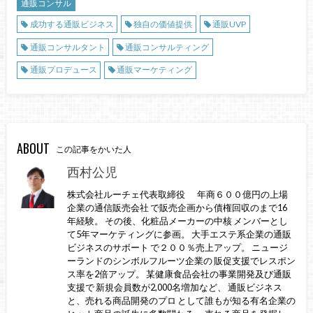
通販コンサル
成功する通販ビジネス
独自の価値提供
通販UVP
通販コンサルタント
通販コンサルティング
通販プロデュース
通販マーケティング
ABOUT
この記事をかいた人
西村公児
株式会社ルーチェ代表取締役 年商６００億円の上場
企業の通信販売会社 で販売企画から債権回収のまで16
年経験。 その後、化粧品メーカーの中核 メンバーとし
て5年マーケティングに参画。 大手エステ系企業の通販
ビジネスのサポート で２００％売上アップ。 ニュージ
ーランドのシンボルフルーツ企業の 販促支援でレスポン
ス率を2倍アップ。 某健康食品会社の事業開発及び通販
支援で 新規会員数が2,000名増加など、 通販ビジネス
と、売れる商品開発のプロ として誰もが知る有名企業の