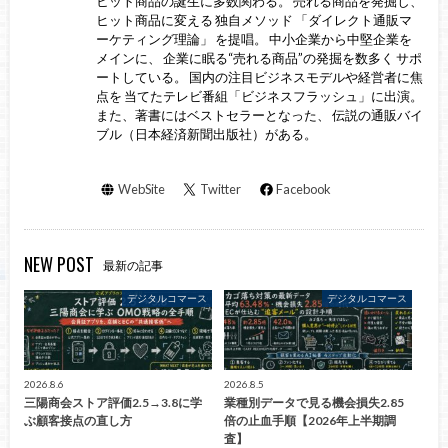
ヒット商品の誕生に多数関わる。 売れる商品を発掘し、
ヒット商品に変える 独自メソッド 「ダイレクト通販マ
ーケティング理論」 を提唱。 中小企業から中堅企業を
メインに、 企業に眠る“売れる商品”の発掘を数多く サポ
ートしている。 国内の注目ビジネスモデルや経営者に焦
点を 当てたテレビ番組「ビジネスフラッシュ」に出演。
また、著書にはベストセラーとなった、 伝説の通販バイ
ブル（日本経済新聞出版社）がある。
WebSite
Twitter
Facebook
NEW POST
最新の記事
デジタルコマース
デジタルコマース
2026.8.6
2026.8.5
三陽商会ストア評価2.5→3.8に学
業種別データで見る機会損失2.85
ぶ顧客接点の直し方
倍の止血手順【2026年上半期調
査】