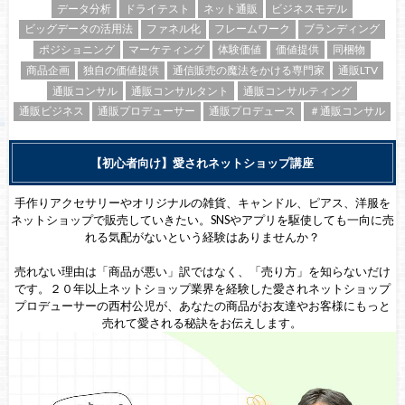
データ分析
ドライテスト
ネット通販
ビジネスモデル
ビッグデータの活用法
ファネル化
フレームワーク
ブランディング
ポジショニング
マーケティング
体験価値
価値提供
同梱物
商品企画
独自の価値提供
通信販売の魔法をかける専門家
通販LTV
通販コンサル
通販コンサルタント
通販コンサルティング
通販ビジネス
通販プロデューサー
通販プロデュース
＃通販コンサル
【初心者向け】愛されネットショップ講座
手作りアクセサリーやオリジナルの雑貨、キャンドル、ピアス、洋服を
ネットショップで販売していきたい。SNSやアプリを駆使しても一向に売
れる気配がないという経験はありませんか？
売れない理由は「商品が悪い」訳ではなく、「売り方」を知らないだけ
です。２０年以上ネットショップ業界を経験した愛されネットショップ
プロデューサーの西村公児が、あなたの商品がお友達やお客様にもっと
売れて愛される秘訣をお伝えします。