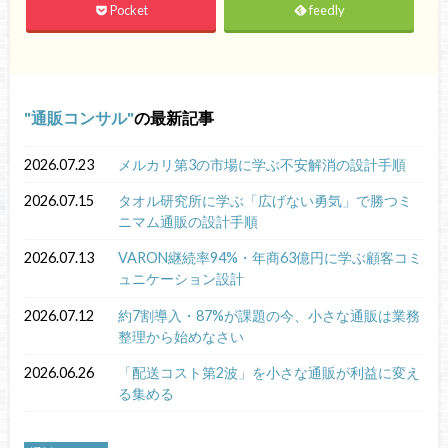
Pocket
feedly
通販コンサル
の最新記事
2026.07.23
メルカリ第3の市場に学ぶ不安解消の設計手順
2026.07.15
タオル研究所に学ぶ「広げない勇気」で勝つミ
ニマム通販の設計手順
2026.07.13
VARON継続率94%・年商63億円に学ぶ顧客コミ
ュニケーション設計
2026.07.12
約7割導入・87%が課題の今、小さな通販は業務
整理から始めなさい
2026.06.26
「配送コスト第2波」を小さな通販が利益に変え
る集める