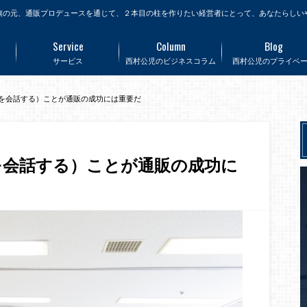
旗の元、通販プロデュースを通じて、２本目の柱を作りたい経営者にとって、あなたらしい
Service
Column
Blog
サービス
西村公児のビジネスコラム
西村公児のプライベ
験を会話する）ことが通販の成功には重要だ
を会話する）ことが通販の成功に