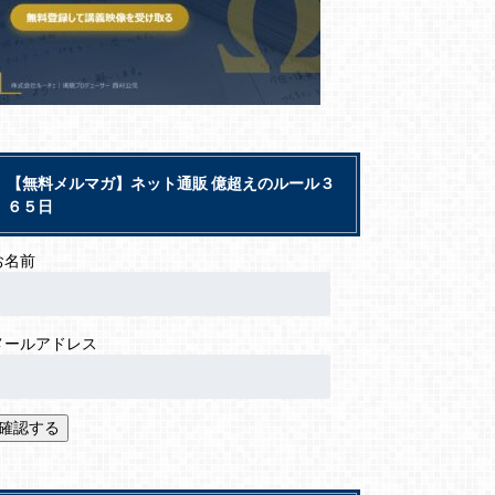
【無料メルマガ】ネット通販 億超えのルール３
６５日
お名前
メールアドレス