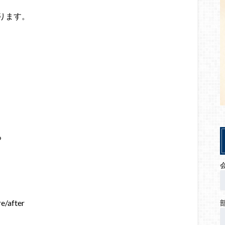
ります。
る
after