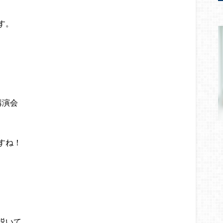
す。
講演会
すね！
説いて