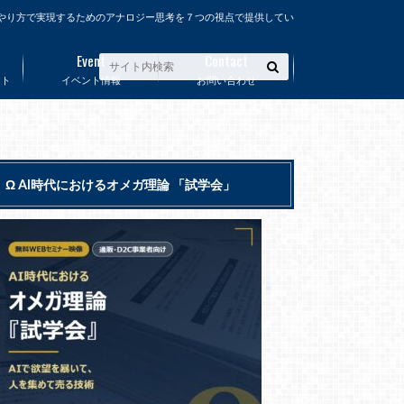
やり方で実現するためのアナロジー思考を７つの視点で提供してい
Event
Contact
ート
イベント情報
お問い合わせ
Ω AI時代におけるオメガ理論 「試学会」