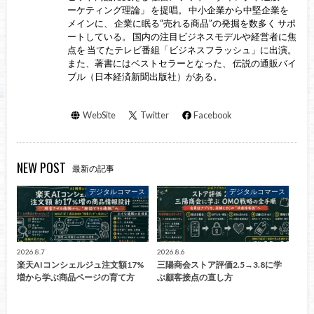
ーケティング理論」 を提唱。 中小企業から中堅企業を
メインに、 企業に眠る“売れる商品”の発掘を数多く サポ
ートしている。 国内の注目ビジネスモデルや経営者に焦
点を 当てたテレビ番組「ビジネスフラッシュ」に出演。
また、著書にはベストセラーとなった、 伝説の通販バイ
ブル（日本経済新聞出版社）がある。
WebSite
Twitter
Facebook
NEW POST
最新の記事
デジタルコマース
デジタルコマース
2026.8.7
2026.8.6
楽天AIコンシェルジュ注文額17%
三陽商会ストア評価2.5→3.8に学
増から学ぶ商品ページの育て方
ぶ顧客接点の直し方