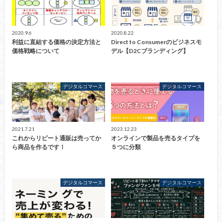
2020.9.6
2020.8.22
利益に直結する価格の決定方法と
Direct to Consumerのビジネスモ
価格戦略について
デル【D2Cブランディング】
デジタルコマース
デジタルコマース
2021.7.21
2023.12.23
これからリピート通販は売ってか
オンラインで製品を売るタイプを
ら商品を作るです！
５つに分類
デジタルコマース
デジタルコマース