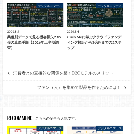
デジタルコマース
デジタルコマース
2026.8.5
2026.8.4
業種別データで見る機会損失2.85
Curly Meに学ぶクラウドファンデ
倍の止血手順【2026年上半期調
ィング検証から3億円までの5ステ
査】
ップ
消費者との直接的な関係を築くD2Cモデルのメリット
ファン（人）を集めて製品を作るためには！
RECOMMEND
こちらの記事も人気です。
デジタルコマース
デジタルコマース