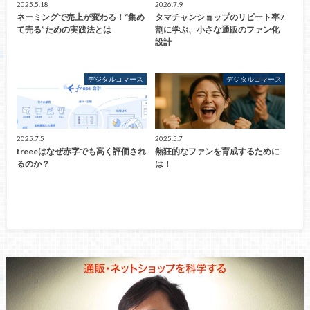
2025.5.18
2026.7.9
ネーミングで売上が変わる！“集め
タマチャンショップのリピート率7
て売る”ための実践法とは
割に学ぶ、小さな通販のファン化
設計
デジタルコマース
デジタルコマース
2025.7.5
2025.5.7
freeeはなぜ赤字でも高く評価され
熱狂的なファンを育成するために
るのか？
は！