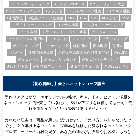
#テストマーケティング
#デジタルコマース
#ニューリテール大全
#ファンコミュニティ
#ファン化
#ベルトコンベア理論
#ミニマム通販
#市場調査
#社外アイデア企画室
CRM
LTV
NPS
RFM分析
UVP
クラウドファンディング
コンサル通販
デジタルマーケティング
データ分析
ドライテスト
ネット通販
ビジネスモデル
ビッグデータの活用法
ファネル化
フレームワーク
ブランディング
ポジショニング
マーケティング
体験価値
価値提供
同梱物
商品企画
独自の価値提供
通信販売の魔法をかける専門家
通販LTV
通販コンサル
通販コンサルタント
通販コンサルティング
通販ビジネス
通販プロデューサー
通販プロデュース
＃通販コンサル
【初心者向け】愛されネットショップ講座
手作りアクセサリーやオリジナルの雑貨、キャンドル、ピアス、洋服を
ネットショップで販売していきたい。SNSやアプリを駆使しても一向に売
れる気配がないという経験はありませんか？
売れない理由は「商品が悪い」訳ではなく、「売り方」を知らないだけ
です。２０年以上ネットショップ業界を経験した愛されネットショップ
プロデューサーの西村公児が、あなたの商品がお友達やお客様にもっと