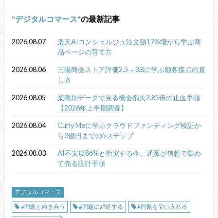
デジタルコマース
の最新記事
2026.08.07
楽天AIコンシェルジュ注文額17%増から学ぶ商
品ページの育て方
2026.08.06
三陽商会ストア評価2.5→3.8に学ぶ顧客接点の直
し方
2026.08.05
業種別データで見る機会損失2.85倍の止血手順
【2026年上半期調査】
2026.08.04
Curly Meに学ぶクラウドファンディング検証か
ら3億円までの5ステップ
2026.08.03
AI不安度86%と衝突する今、通販が信頼で集め
て売る設計手順
デジタルコマース
#問題と向き合う
#問題に対処する
#問題を受け入れる