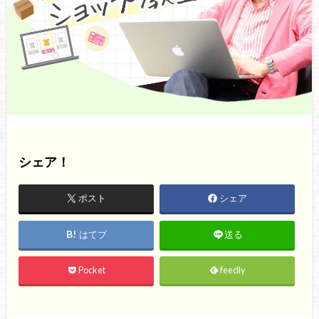
シェア！
ポスト
シェア
はてブ
送る
Pocket
feedly