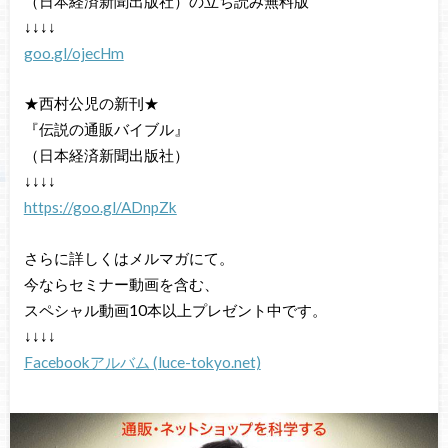
（日本経済新聞出版社）の立ち読み無料版
↓↓↓↓
goo.gl/ojecHm
★西村公児の新刊★
『伝説の通販バイブル』
（日本経済新聞出版社）
↓↓↓↓
https://goo.gl/ADnpZk
さらに詳しくはメルマガにて。
今ならセミナー動画を含む、
スペシャル動画10本以上プレゼント中です。
↓↓↓↓
Facebookアルバム (luce-tokyo.net)