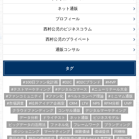
ネット通販
プロフィール
西村公児のビジネスコラム
西村公児のプライベート
通販コンサル
タグ
#100日ファン化計画
#D2C
#D2Cブランド
#MVP
#テストマーケティング
#デジタルコマース
#ニューリテール大全
#ファンコミュニティ
#ファン化
#ベルトコンベア理論
#ミニマム通販
#市場調査
#社外アイデア企画室
CRM
LTV
NPS
RFM分析
UVP
クラウドファンディング
コンサル通販
デジタルマーケティング
データ分析
ドライテスト
ネット通販
ビジネスモデル
ビッグデータの活用法
ファネル化
フレームワーク
ブランディング
ポジショニング
マーケティング
体験価値
価値提供
同梱物
商品企画
独自の価値提供
通信販売の魔法をかける専門家
通販LTV