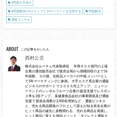
#問題を手放す
#問題解決の4ステップと15キーワードを活用する
問題解決
通販コンサル
ABOUT
この記事をかいた人
西村公児
株式会社ルーチェ代表取締役 年商６００億円の上場
企業の通信販売会社 で販売企画から債権回収のまで16
年経験。 その後、化粧品メーカーの中核 メンバーとし
て5年マーケティングに参画。 大手エステ系企業の通販
ビジネスのサポート で２００％売上アップ。 ニュージ
ーランドのシンボルフルーツ企業の 販促支援でレスポン
ス率を2倍アップ。 某健康食品会社の事業開発及び通販
支援で 新規会員数が2,000名増加など、 通販ビジネス
と、売れる商品開発のプロ として誰もが知る有名企業の
ヒット商品の誕生に多数関わる。 売れる商品を発掘し、
ヒット商品に変える 独自メソッド 「ダイレクト通販マ