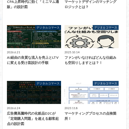
CPA上昇時代に効く「ミニマム通
マーケットデザインのマッチング
販」の設計図
ロジックとは？
デジタルコマース
デジタルコマース
2026.6.21
2025.10.14
AI経由の良質な流入を売上とLTV
ファンがいなければどんな仕組み
に変える受け皿設計の手順
も空回りしますとは？！
デジタルコマース
デジタルコマース
2026.6.24
2023.11.8
広告費高騰時代の化粧品D2Cが
マーケティングプロセスの点検箇
「定期購入問題」を超える顧客起
所！
点の設計図