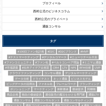
プロフィール
西村公児のビジネスコラム
西村公児のプライベート
通販コンサル
タグ
#100日ファン化計画
#D2C
#D2Cブランド
#MVP
#テストマーケティング
#デジタルコマース
#ニューリテール大全
#ファンコミュニティ
#ファン化
#ベルトコンベア理論
#ミニマム通販
#市場調査
#社外アイデア企画室
CRM
LTV
NPS
RFM分析
UVP
クラウドファンディング
コンサル通販
デジタルマーケティング
データ分析
ドライテスト
ネット通販
ビジネスモデル
ビッグデータの活用法
ファネル化
フレームワーク
ブランディング
ポジショニング
マーケティング
体験価値
価値提供
同梱物
商品企画
独自の価値提供
通信販売の魔法をかける専門家
通販LTV
通販コンサル
通販コンサルタント
通販コンサルティング
通販ビジネス
通販プロデューサー
通販プロデュース
＃通販コンサル