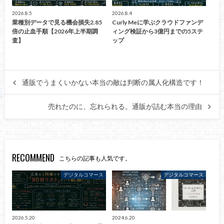
2026.8.5
2026.8.4
業種別データで見る機会損失2.85
Curly Meに学ぶクラウドファンデ
倍の止血手順【2026年上半期調
ィング検証から3億円までの5ステ
査】
ップ
通販でうまくいかない本当の敵は判断の属人化構造です！
売れたのに、忘れられる。通販が詰む本当の理由
RECOMMEND
こちらの記事も人気です。
デジタルコマース
デジタルコマース
2026.5.20
2024.6.20