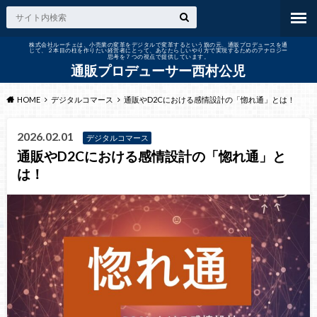
株式会社ルーチェは、小売業の変革をデジタルで変革するという旗の元、通販プロデュースを通
じて、２本目の柱を作りたい経営者にとって、あなたらしいやり方で実現するためのアナロジー
思考を７つの視点で提供しています。
通販プロデューサー西村公児
HOME
デジタルコマース
通販やD2Cにおける感情設計の「惚れ通」とは！
2026.02.01
デジタルコマース
通販やD2Cにおける感情設計の「惚れ通」と
は！