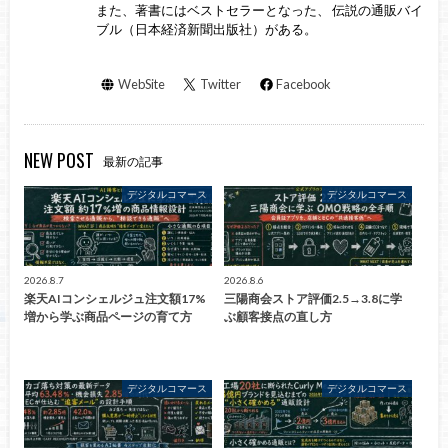
また、著書にはベストセラーとなった、 伝説の通販バイ
ブル（日本経済新聞出版社）がある。
WebSite
Twitter
Facebook
NEW POST
最新の記事
デジタルコマース
デジタルコマース
2026.8.7
2026.8.6
楽天AIコンシェルジュ注文額17%
三陽商会ストア評価2.5→3.8に学
増から学ぶ商品ページの育て方
ぶ顧客接点の直し方
デジタルコマース
デジタルコマース