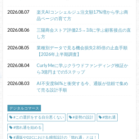
2026.08.07
楽天AIコンシェルジュ注文額17%増から学ぶ商
品ページの育て方
2026.08.06
三陽商会ストア評価2.5→3.8に学ぶ顧客接点の直
し方
2026.08.05
業種別データで見る機会損失2.85倍の止血手順
【2026年上半期調査】
2026.08.04
Curly Meに学ぶクラウドファンディング検証か
ら3億円までの5ステップ
2026.08.03
AI不安度86%と衝突する今、通販が信頼で集め
て売る設計手順
デジタルコマース
#この選択をする自分悪くない
#姿勢の設計
#惚れ通
#惚れ通を始める
#通販やD2Cにおける感情設計の「惚れ通」とは！