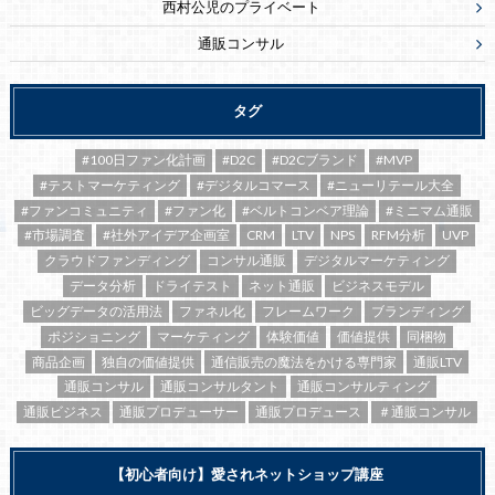
西村公児のプライベート
通販コンサル
タグ
#100日ファン化計画
#D2C
#D2Cブランド
#MVP
#テストマーケティング
#デジタルコマース
#ニューリテール大全
#ファンコミュニティ
#ファン化
#ベルトコンベア理論
#ミニマム通販
#市場調査
#社外アイデア企画室
CRM
LTV
NPS
RFM分析
UVP
クラウドファンディング
コンサル通販
デジタルマーケティング
データ分析
ドライテスト
ネット通販
ビジネスモデル
ビッグデータの活用法
ファネル化
フレームワーク
ブランディング
ポジショニング
マーケティング
体験価値
価値提供
同梱物
商品企画
独自の価値提供
通信販売の魔法をかける専門家
通販LTV
通販コンサル
通販コンサルタント
通販コンサルティング
通販ビジネス
通販プロデューサー
通販プロデュース
＃通販コンサル
【初心者向け】愛されネットショップ講座