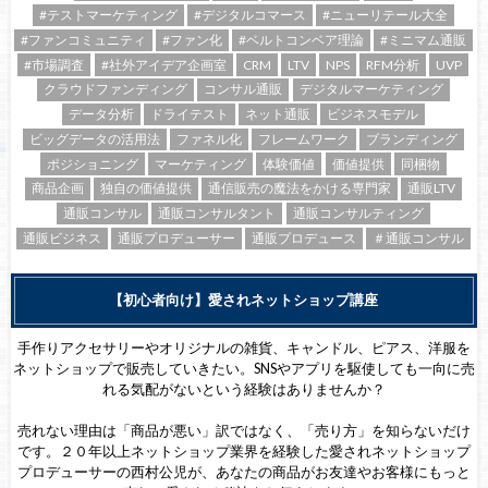
#テストマーケティング
#デジタルコマース
#ニューリテール大全
#ファンコミュニティ
#ファン化
#ベルトコンベア理論
#ミニマム通販
#市場調査
#社外アイデア企画室
CRM
LTV
NPS
RFM分析
UVP
クラウドファンディング
コンサル通販
デジタルマーケティング
データ分析
ドライテスト
ネット通販
ビジネスモデル
ビッグデータの活用法
ファネル化
フレームワーク
ブランディング
ポジショニング
マーケティング
体験価値
価値提供
同梱物
商品企画
独自の価値提供
通信販売の魔法をかける専門家
通販LTV
通販コンサル
通販コンサルタント
通販コンサルティング
通販ビジネス
通販プロデューサー
通販プロデュース
＃通販コンサル
【初心者向け】愛されネットショップ講座
手作りアクセサリーやオリジナルの雑貨、キャンドル、ピアス、洋服を
ネットショップで販売していきたい。SNSやアプリを駆使しても一向に売
れる気配がないという経験はありませんか？
売れない理由は「商品が悪い」訳ではなく、「売り方」を知らないだけ
です。２０年以上ネットショップ業界を経験した愛されネットショップ
プロデューサーの西村公児が、あなたの商品がお友達やお客様にもっと