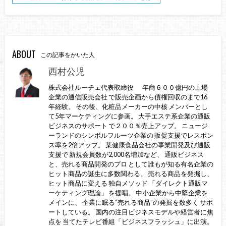
ABOUT
この記事をかいた人
西村公児
株式会社ルーチェ代表取締役 年商６００億円の上場
企業の通信販売会社 で販売企画から債権回収のまで16
年経験。 その後、化粧品メーカーの中核 メンバーとし
て5年マーケティングに参画。 大手エステ系企業の通販
ビジネスのサポート で２００％売上アップ。 ニュージ
ーランドのシンボルフルーツ企業の 販促支援でレスポン
ス率を2倍アップ。 某健康食品会社の事業開発及び通販
支援で 新規会員数が2,000名増加など、 通販ビジネス
と、売れる商品開発のプロ として誰もが知る有名企業の
ヒット商品の誕生に多数関わる。 売れる商品を発掘し、
ヒット商品に変える 独自メソッド 「ダイレクト通販マ
ーケティング理論」 を提唱。 中小企業から中堅企業を
メインに、 企業に眠る“売れる商品”の発掘を数多く サポ
ートしている。 国内の注目ビジネスモデルや経営者に焦
点を 当てたテレビ番組「ビジネスフラッシュ」に出演。