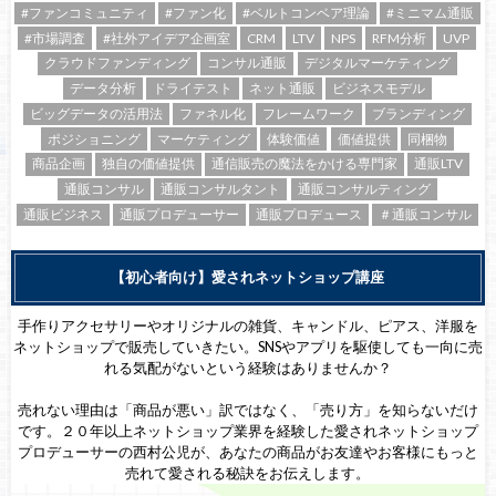
#ファンコミュニティ
#ファン化
#ベルトコンベア理論
#ミニマム通販
#市場調査
#社外アイデア企画室
CRM
LTV
NPS
RFM分析
UVP
クラウドファンディング
コンサル通販
デジタルマーケティング
データ分析
ドライテスト
ネット通販
ビジネスモデル
ビッグデータの活用法
ファネル化
フレームワーク
ブランディング
ポジショニング
マーケティング
体験価値
価値提供
同梱物
商品企画
独自の価値提供
通信販売の魔法をかける専門家
通販LTV
通販コンサル
通販コンサルタント
通販コンサルティング
通販ビジネス
通販プロデューサー
通販プロデュース
＃通販コンサル
【初心者向け】愛されネットショップ講座
手作りアクセサリーやオリジナルの雑貨、キャンドル、ピアス、洋服を
ネットショップで販売していきたい。SNSやアプリを駆使しても一向に売
れる気配がないという経験はありませんか？
売れない理由は「商品が悪い」訳ではなく、「売り方」を知らないだけ
です。２０年以上ネットショップ業界を経験した愛されネットショップ
プロデューサーの西村公児が、あなたの商品がお友達やお客様にもっと
売れて愛される秘訣をお伝えします。