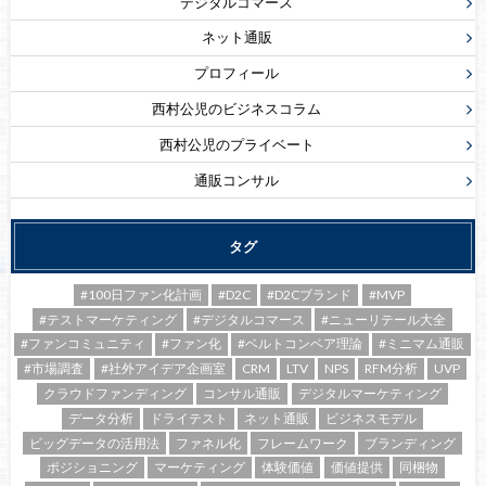
デジタルコマース
ネット通販
プロフィール
西村公児のビジネスコラム
西村公児のプライベート
通販コンサル
タグ
#100日ファン化計画
#D2C
#D2Cブランド
#MVP
#テストマーケティング
#デジタルコマース
#ニューリテール大全
#ファンコミュニティ
#ファン化
#ベルトコンベア理論
#ミニマム通販
#市場調査
#社外アイデア企画室
CRM
LTV
NPS
RFM分析
UVP
クラウドファンディング
コンサル通販
デジタルマーケティング
データ分析
ドライテスト
ネット通販
ビジネスモデル
ビッグデータの活用法
ファネル化
フレームワーク
ブランディング
ポジショニング
マーケティング
体験価値
価値提供
同梱物