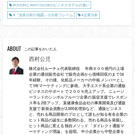
#UUUMとANYCOLORのビジネスモデルの違い
#『決算分析の地図』の分析フレーム
#企業分析
ABOUT
この記事をかいた人
西村公児
株式会社ルーチェ代表取締役 年商６００億円の上場
企業の通信販売会社 で販売企画から債権回収のまで16
年経験。 その後、化粧品メーカーの中核 メンバーとし
て5年マーケティングに参画。 大手エステ系企業の通販
ビジネスのサポート で２００％売上アップ。 ニュージ
ーランドのシンボルフルーツ企業の 販促支援でレスポン
ス率を2倍アップ。 某健康食品会社の事業開発及び通販
支援で 新規会員数が2,000名増加など、 通販ビジネス
と、売れる商品開発のプロ として誰もが知る有名企業の
ヒット商品の誕生に多数関わる。 売れる商品を発掘し、
ヒット商品に変える 独自メソッド 「ダイレクト通販マ
ーケティング理論」 を提唱。 中小企業から中堅企業を