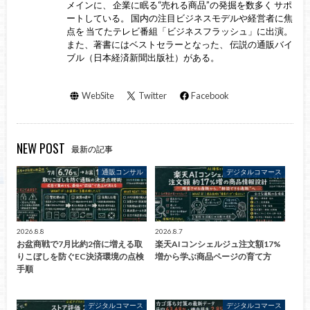
メインに、 企業に眠る“売れる商品”の発掘を数多く サポ
ートしている。 国内の注目ビジネスモデルや経営者に焦
点を 当てたテレビ番組「ビジネスフラッシュ」に出演。
また、著書にはベストセラーとなった、 伝説の通販バイ
ブル（日本経済新聞出版社）がある。
WebSite
Twitter
Facebook
NEW POST
最新の記事
通販コンサル
デジタルコマース
2026.8.8
2026.8.7
お盆商戦で7月比約2倍に増える取
楽天AIコンシェルジュ注文額17%
りこぼしを防ぐEC決済環境の点検
増から学ぶ商品ページの育て方
手順
デジタルコマース
デジタルコマース