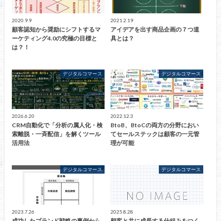
2020.9.9
2021.2.19
顧客認知から奨励にシフトするマ
アイデアを出す商品企画の７つ道
ーケティング4.0の究極の目標と
具とは？
は？！
デジタルコマース
デジタルコマース
2026.6.20
2022.12.3
CRM自動化で「分析の属人化・検
BtoB、BtoCの両方の分野におい
索離脱・一斉配信」を解くツール
てセールステックは顧客の一元管
活用法
理が可能
デジタルコマース
デジタルコマース
2023.7.26
2025.8.28
成功したブランド戦略の事例から
顧客と共に成長する仕組みをつく