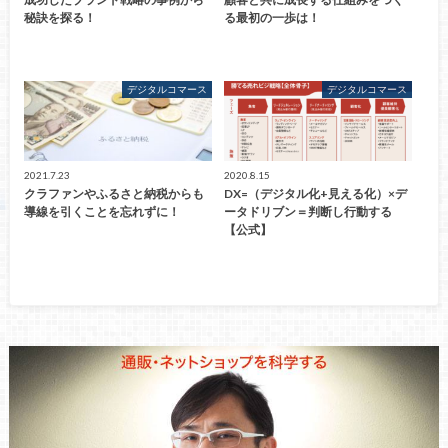
秘訣を探る！
る最初の一歩は！
デジタルコマース
デジタルコマース
2021.7.23
2020.8.15
クラファンやふるさと納税からも
DX=（デジタル化+見える化）×デ
導線を引くことを忘れずに！
ータドリブン＝判断し行動する
【公式】