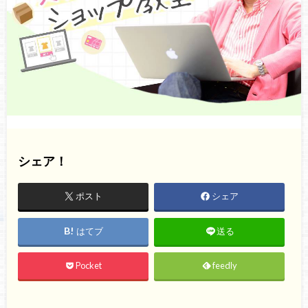
シェア！
ポスト
シェア
はてブ
送る
Pocket
feedly