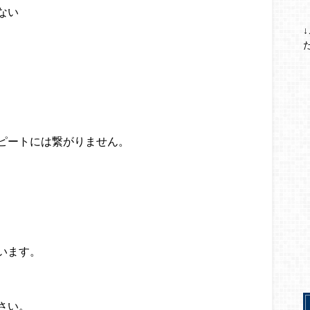
ない
、
ピートには繋がりません。
います。
さい。