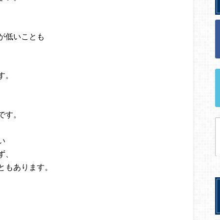
が低いことも
す。
です。
い
ず、
ともあります。