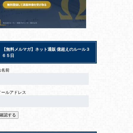
【無料メルマガ】ネット通販 億超えのルール３
６５日
お名前
メールアドレス