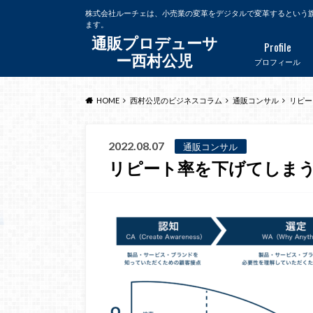
株式会社ルーチェは、小売業の変革をデジタルで変革するという
ます。
通販プロデューサ
Profile
ー西村公児
プロフィール
HOME
西村公児のビジネスコラム
通販コンサル
リピー
2022.08.07
通販コンサル
リピート率を下げてしま