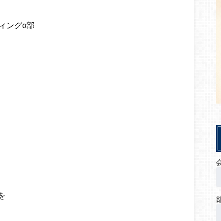
ィングα部
を