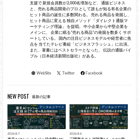
支援で 新規会員数が2,000名増加など、 通販ビジネス
と、売れる商品開発のプロ として誰もが知る有名企業の
ヒット商品の誕生に多数関わる。 売れる商品を発掘し、
ヒット商品に変える 独自メソッド 「ダイレクト通販マ
ーケティング理論」 を提唱。 中小企業から中堅企業を
メインに、 企業に眠る“売れる商品”の発掘を数多く サポ
ートしている。 国内の注目ビジネスモデルや経営者に焦
点を 当てたテレビ番組「ビジネスフラッシュ」に出演。
また、著書にはベストセラーとなった、 伝説の通販バイ
ブル（日本経済新聞出版社）がある。
WebSite
Twitter
Facebook
NEW POST
最新の記事
デジタルコマース
デジタルコマース
2026.8.7
2026.8.6