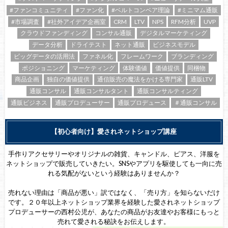
#ファンコミュニティ
#ファン化
#ベルトコンベア理論
#ミニマム通販
#市場調査
#社外アイデア企画室
CRM
LTV
NPS
RFM分析
UVP
クラウドファンディング
コンサル通販
デジタルマーケティング
データ分析
ドライテスト
ネット通販
ビジネスモデル
ビッグデータの活用法
ファネル化
フレームワーク
ブランディング
ポジショニング
マーケティング
体験価値
価値提供
同梱物
商品企画
独自の価値提供
通信販売の魔法をかける専門家
通販LTV
通販コンサル
通販コンサルタント
通販コンサルティング
通販ビジネス
通販プロデューサー
通販プロデュース
＃通販コンサル
【初心者向け】愛されネットショップ講座
手作りアクセサリーやオリジナルの雑貨、キャンドル、ピアス、洋服を
ネットショップで販売していきたい。SNSやアプリを駆使しても一向に売
れる気配がないという経験はありませんか？
売れない理由は「商品が悪い」訳ではなく、「売り方」を知らないだけ
です。２０年以上ネットショップ業界を経験した愛されネットショップ
プロデューサーの西村公児が、あなたの商品がお友達やお客様にもっと
売れて愛される秘訣をお伝えします。