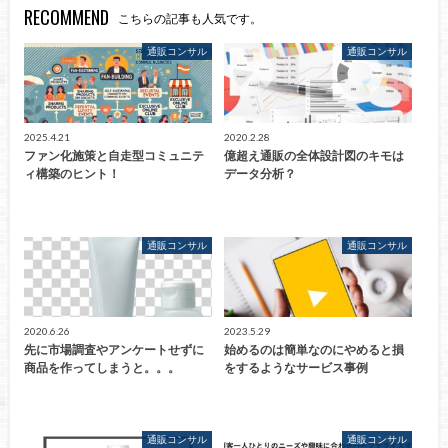
RECOMMEND
こちらの記事も人気です。
通販コンサル
通販コンサル
2025.4.21
2020.2.28
ファン化施策と自走型コミュニテ
億超え通販の全体設計図のキモは
ィ構築のヒント！
データ分析？
通販コンサル
通販コンサル
2020.6.26
2023.5.29
先に市場調査やアンケートせずに
始めるのは簡単なのにやめると損
商品を作ってしまうと。。。
をするようなサービス事例
通販コンサル
通販コンサル