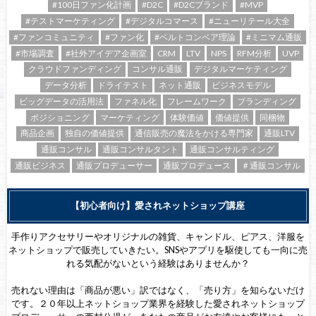
#100日ファン化計画
#D2C
#D2Cブランド
#MVP
#テストマーケティング
#デジタルコマース
#ニューリテール大全
#ファンコミュニティ
#ファン化
#ベルトコンベア理論
#ミニマム通販
#市場調査
#社外アイデア企画室
CRM
LTV
NPS
RFM分析
UVP
クラウドファンディング
コンサル通販
デジタルマーケティング
データ分析
ドライテスト
ネット通販
ビジネスモデル
ビッグデータの活用法
ファネル化
フレームワーク
ブランディング
ポジショニング
マーケティング
体験価値
価値提供
同梱物
商品企画
独自の価値提供
通信販売の魔法をかける専門家
通販LTV
通販コンサル
通販コンサルタント
通販コンサルティング
通販ビジネス
通販プロデューサー
通販プロデュース
＃通販コンサル
【初心者向け】愛されネットショップ講座
手作りアクセサリーやオリジナルの雑貨、キャンドル、ピアス、洋服を
ネットショップで販売していきたい。SNSやアプリを駆使しても一向に売
れる気配がないという経験はありませんか？
売れない理由は「商品が悪い」訳ではなく、「売り方」を知らないだけ
です。２０年以上ネットショップ業界を経験した愛されネットショップ