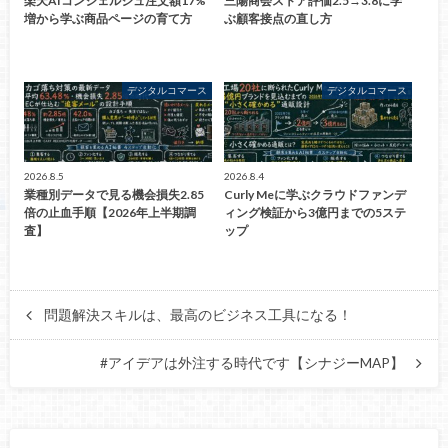
楽天AIコンシェルジュ注文額17%
三陽商会ストア評価2.5→3.8に学
増から学ぶ商品ページの育て方
ぶ顧客接点の直し方
デジタルコマース
デジタルコマース
2026.8.5
2026.8.4
業種別データで見る機会損失2.85
Curly Meに学ぶクラウドファンデ
倍の止血手順【2026年上半期調
ィング検証から3億円までの5ステ
査】
ップ
問題解決スキルは、最高のビジネス工具になる！
#アイデアは外注する時代です【シナジーMAP】