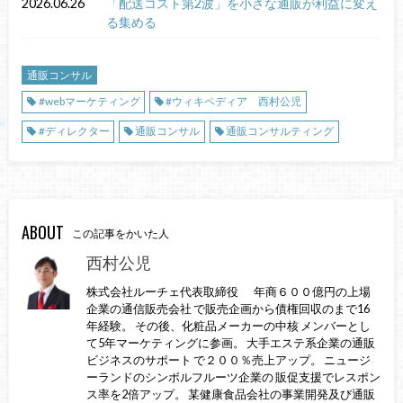
2026.06.26
「配送コスト第2波」を小さな通販が利益に変え
る集める
通販コンサル
#webマーケティング
#ウィキペディア 西村公児
#ディレクター
通販コンサル
通販コンサルティング
ABOUT
この記事をかいた人
西村公児
株式会社ルーチェ代表取締役 年商６００億円の上場
企業の通信販売会社 で販売企画から債権回収のまで16
年経験。 その後、化粧品メーカーの中核 メンバーとし
て5年マーケティングに参画。 大手エステ系企業の通販
ビジネスのサポート で２００％売上アップ。 ニュージ
ーランドのシンボルフルーツ企業の 販促支援でレスポン
ス率を2倍アップ。 某健康食品会社の事業開発及び通販