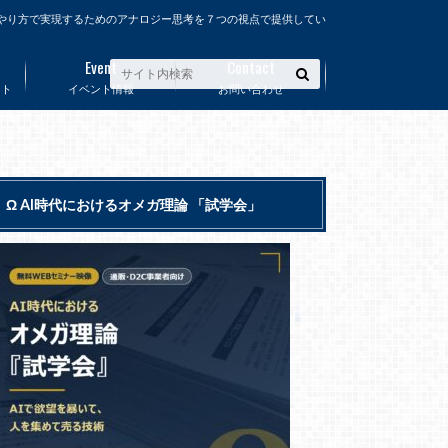
やり方で実現するためのアナロジー思考を７つの視点で提供してい
Event
Contact
ート
イベント情報
お問い合わせ
Ω AI時代におけるオメガ理論 「試学会」