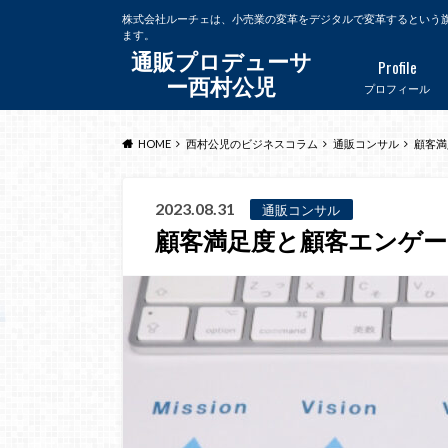
株式会社ルーチェは、小売業の変革をデジタルで変革するという
ます。
通販プロデューサ
Profile
ー西村公児
プロフィール
HOME
西村公児のビジネスコラム
通販コンサル
顧客満
2023.08.31
通販コンサル
顧客満足度と顧客エンゲ