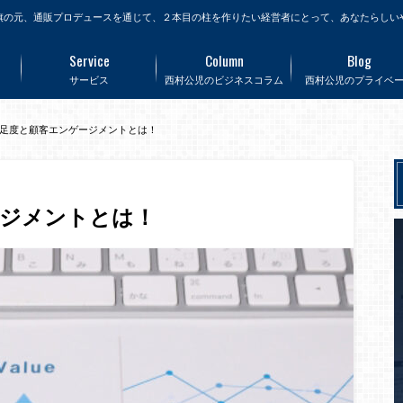
旗の元、通販プロデュースを通じて、２本目の柱を作りたい経営者にとって、あなたらしい
Service
Column
Blog
サービス
西村公児のビジネスコラム
西村公児のプライベ
足度と顧客エンゲージメントとは！
ージメントとは！