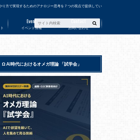
やり方で実現するためのアナロジー思考を７つの視点で提供してい
Event
Contact
ート
イベント情報
お問い合わせ
Ω AI時代におけるオメガ理論 「試学会」