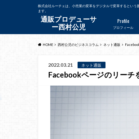
株式会社ルーチェは、小売業の変革をデジタルで変革するという
ます。
通販プロデューサ
Profile
ー西村公児
プロフィール
HOME
西村公児のビジネスコラム
ネット通販
Face
2022.03.21
ネット通販
Facebookページのリー