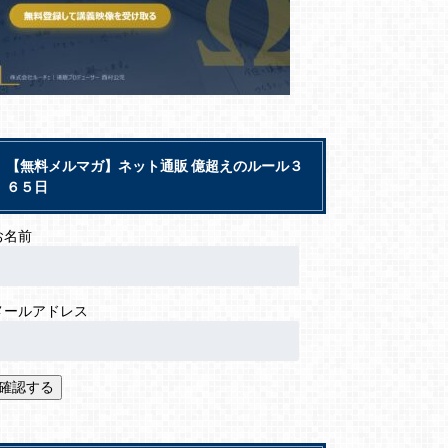
【無料メルマガ】ネット通販 億超えのルール３
６５日
お名前
メールアドレス