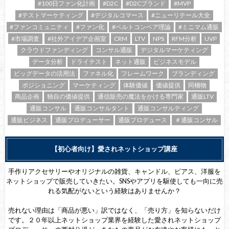
#100日ファン化計画
#D2C
#D2Cブランド
#MVP
#テストマーケティング
#デジタルコマース
#ニューリテール大全
#ファンコミュニティ
#ファン化
#ベルトコンベア理論
#ミニマム通販
#市場調査
#社外アイデア企画室
CRM
LTV
NPS
RFM分析
UVP
クラウドファンディング
コンサル通販
デジタルマーケティング
データ分析
ドライテスト
ネット通販
ビジネスモデル
ビッグデータの活用法
ファネル化
フレームワーク
ブランディング
ポジショニング
マーケティング
体験価値
価値提供
同梱物
商品企画
独自の価値提供
通信販売の魔法をかける専門家
通販LTV
通販コンサル
通販コンサルタント
通販コンサルティング
通販ビジネス
通販プロデューサー
通販プロデュース
＃通販コンサル
【初心者向け】愛されネットショップ講座
手作りアクセサリーやオリジナルの雑貨、キャンドル、ピアス、洋服を
ネットショップで販売していきたい。SNSやアプリを駆使しても一向に売
れる気配がないという経験はありませんか？
売れない理由は「商品が悪い」訳ではなく、「売り方」を知らないだけ
です。２０年以上ネットショップ業界を経験した愛されネットショップ