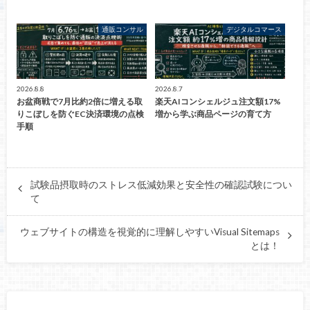
通販コンサル
デジタルコマース
2026.8.8
2026.8.7
お盆商戦で7月比約2倍に増える取
楽天AIコンシェルジュ注文額17%
りこぼしを防ぐEC決済環境の点検
増から学ぶ商品ページの育て方
手順
試験品摂取時のストレス低減効果と安全性の確認試験につい
て
ウェブサイトの構造を視覚的に理解しやすいVisual Sitemaps
とは！