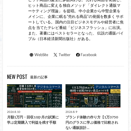
ヒット商品に変える 独自メソッド 「ダイレクト通販マ
ーケティング理論」 を提唱。 中小企業から中堅企業を
メインに、 企業に眠る“売れる商品”の発掘を数多く サポ
ートしている。 国内の注目ビジネスモデルや経営者に焦
点を 当てたテレビ番組「ビジネスフラッシュ」に出演。
また、著書にはベストセラーとなった、 伝説の通販バイ
ブル（日本経済新聞出版社）がある。
WebSite
Twitter
Facebook
NEW POST
最新の記事
デジタルコマース
デジタルコマース
2026.8.10
2026.8.9
月額1万円・回収10か月の試算に
ブランド体験の作り方【1万3750
学ぶ定期購入で利益を残す手順
円のグラスに学ぶ価格で比較され
ない通販設計…