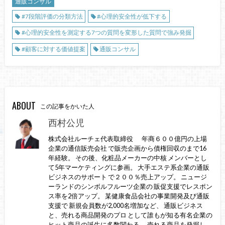
通販コンサル
#7段階評価の分類方法
#心理的安全性が低下する
#心理的安全性を測定する7つの質問を変形した質問で強み発掘
#顧客に対する価値提案
通販コンサル
ABOUT
この記事をかいた人
西村公児
株式会社ルーチェ代表取締役 年商６００億円の上場
企業の通信販売会社 で販売企画から債権回収のまで16
年経験。 その後、化粧品メーカーの中核 メンバーとし
て5年マーケティングに参画。 大手エステ系企業の通販
ビジネスのサポート で２００％売上アップ。 ニュージ
ーランドのシンボルフルーツ企業の 販促支援でレスポン
ス率を2倍アップ。 某健康食品会社の事業開発及び通販
支援で 新規会員数が2,000名増加など、 通販ビジネス
と、売れる商品開発のプロ として誰もが知る有名企業の
ヒット商品の誕生に多数関わる。 売れる商品を発掘し、