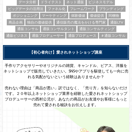
データ分析
ドライテスト
ネット通販
ビジネスモデル
ビッグデータの活用法
ファネル化
フレームワーク
ブランディング
ポジショニング
マーケティング
体験価値
価値提供
同梱物
商品企画
独自の価値提供
通信販売の魔法をかける専門家
通販LTV
通販コンサル
通販コンサルタント
通販コンサルティング
通販ビジネス
通販プロデューサー
通販プロデュース
＃通販コンサル
【初心者向け】愛されネットショップ講座
手作りアクセサリーやオリジナルの雑貨、キャンドル、ピアス、洋服を
ネットショップで販売していきたい。SNSやアプリを駆使しても一向に売
れる気配がないという経験はありませんか？
売れない理由は「商品が悪い」訳ではなく、「売り方」を知らないだけ
です。２０年以上ネットショップ業界を経験した愛されネットショップ
プロデューサーの西村公児が、あなたの商品がお友達やお客様にもっと
売れて愛される秘訣をお伝えします。