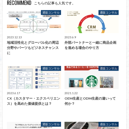
RECOMMEND
こちらの記事も人気です。
通販コンサル
通販コンサル
2023.12.13
2023.6.9
地域活性化とグローバル化の周辺
外部パートナーと一緒に商品企画
分野やパーツもビジネスチャンス
を進める場合のやり方
に
通販コンサル
通販コンサル
2023.6.17
2021.1.22
CX（カスタマー・エクスペリエン
OEM生産とODM生産の違いって
ス）を高めた価値提供とは？
何か？
通販コンサル
通販コンサル