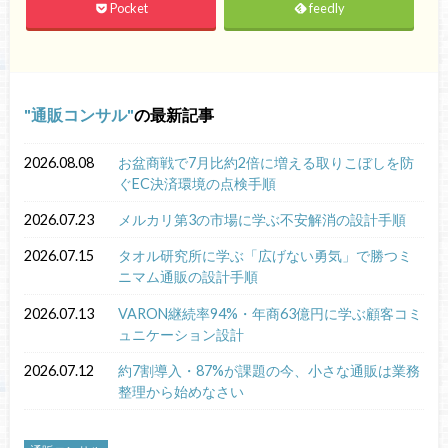
Pocket
feedly
通販コンサル
の最新記事
2026.08.08
お盆商戦で7月比約2倍に増える取りこぼしを防
ぐEC決済環境の点検手順
2026.07.23
メルカリ第3の市場に学ぶ不安解消の設計手順
2026.07.15
タオル研究所に学ぶ「広げない勇気」で勝つミ
ニマム通販の設計手順
2026.07.13
VARON継続率94%・年商63億円に学ぶ顧客コミ
ュニケーション設計
2026.07.12
約7割導入・87%が課題の今、小さな通販は業務
整理から始めなさい