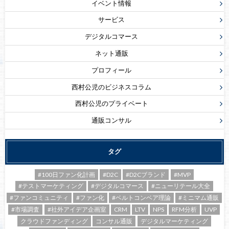
イベント情報
サービス
デジタルコマース
ネット通販
プロフィール
西村公児のビジネスコラム
西村公児のプライベート
通販コンサル
タグ
#100日ファン化計画
#D2C
#D2Cブランド
#MVP
#テストマーケティング
#デジタルコマース
#ニューリテール大全
#ファンコミュニティ
#ファン化
#ベルトコンベア理論
#ミニマム通販
#市場調査
#社外アイデア企画室
CRM
LTV
NPS
RFM分析
UVP
クラウドファンディング
コンサル通販
デジタルマーケティング