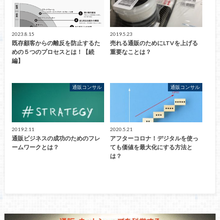
2023.8.15
2019.5.23
既存顧客からの離反を防止するた
売れる通販のためにLTVを上げる
めの５つのプロセスとは！【続
重要なことは？
編】
通販コンサル
通販コンサル
2019.2.11
2020.5.21
通販ビジネスの成功のためのフレ
アフターコロナ！デジタルを使っ
ームワークとは？
ても価値を最大化にする方法と
は？