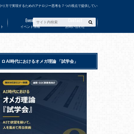
やり方で実現するためのアナロジー思考を７つの視点で提供してい
Event
Contact
ート
イベント情報
お問い合わせ
Ω AI時代におけるオメガ理論 「試学会」