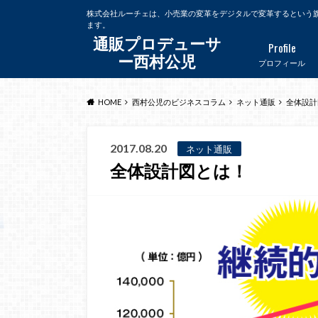
株式会社ルーチェは、小売業の変革をデジタルで変革するという
ます。
通販プロデューサ
Profile
ー西村公児
プロフィール
HOME
西村公児のビジネスコラム
ネット通販
全体設計
2017.08.20
ネット通販
全体設計図とは！