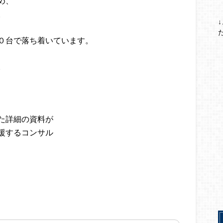
め、
。
０台で落ち着いています。
。
た詳細の資料が
援するコンサル