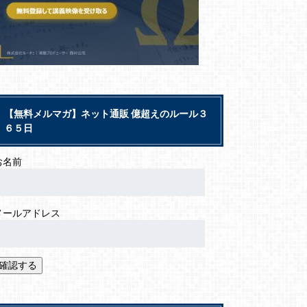
【無料メルマガ】ネット通販 億超えのルール３
６５日
お名前
メールアドレス