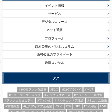
イベント情報
サービス
デジタルコマース
ネット通販
プロフィール
西村公児のビジネスコラム
西村公児のプライベート
通販コンサル
タグ
#100日ファン化計画
#D2C
#D2Cブランド
#MVP
#テストマーケティング
#デジタルコマース
#ニューリテール大全
#ファンコミュニティ
#ファン化
#ベルトコンベア理論
#ミニマム通販
#市場調査
#社外アイデア企画室
CRM
LTV
NPS
RFM分析
UVP
クラウドファンディング
コンサル通販
デジタルマーケティング