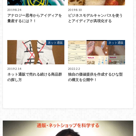
2019.8.24
2019.8.10
アナロジー思考からアイディアを
ビジネスモデルキャンパスを使う
量産するには？！
とアイディアが具現化する
ネット通販
ネット通販
2019.2.14
2022.2.2
ネット通販で売れる続ける商品群
独自の価値提供を作成するひな型
の探し方
の構文を公開中！