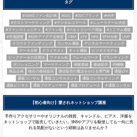
タグ
#100日ファン化計画
#D2C
#D2Cブランド
#MVP
#テストマーケティング
#デジタルコマース
#ニューリテール大全
#ファンコミュニティ
#ファン化
#ベルトコンベア理論
#ミニマム通販
#市場調査
#社外アイデア企画室
CRM
LTV
NPS
RFM分析
UVP
クラウドファンディング
コンサル通販
デジタルマーケティング
データ分析
ドライテスト
ネット通販
ビジネスモデル
ビッグデータの活用法
ファネル化
フレームワーク
ブランディング
ポジショニング
マーケティング
体験価値
価値提供
同梱物
商品企画
独自の価値提供
通信販売の魔法をかける専門家
通販LTV
通販コンサル
通販コンサルタント
通販コンサルティング
通販ビジネス
通販プロデューサー
通販プロデュース
＃通販コンサル
【初心者向け】愛されネットショップ講座
手作りアクセサリーやオリジナルの雑貨、キャンドル、ピアス、洋服を
ネットショップで販売していきたい。SNSやアプリを駆使しても一向に売
れる気配がないという経験はありませんか？