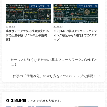
デジタルコマース
デジタルコマース
2026.8.5
2026.8.4
業種別データで見る機会損失2.85
Curly Meに学ぶクラウドファンデ
倍の止血手順【2026年上半期調
ィング検証から3億円までの5ステ
査】
ップ
セールスに強くなるための 基本フレームワークのBANTと
は？
仕事の「仕組み化」のやり方を５つのステップで解説！
RECOMMEND
こちらの記事も人気です。