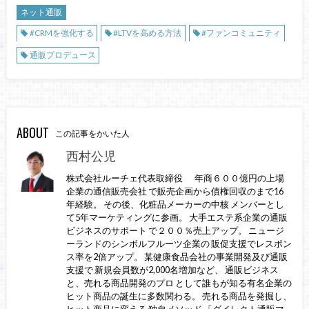
ネット通販
#CRMを強化する
#LTVを高める方法
#ファンコミュニティ
通販プロデュース
ABOUT
この記事をかいた人
西村公児
株式会社ルーチェ代表取締役 年商６００億円の上場
企業の通信販売会社 で販売企画から債権回収のまで16
年経験。 その後、化粧品メーカーの中核 メンバーとし
て5年マーケティングに参画。 大手エステ系企業の通販
ビジネスのサポート で２００％売上アップ。 ニュージ
ーランドのシンボルフルーツ企業の 販促支援でレスポン
ス率を2倍アップ。 某健康食品会社の事業開発及び通販
支援で 新規会員数が2,000名増加など、 通販ビジネス
と、売れる商品開発のプロ として誰もが知る有名企業の
ヒット商品の誕生に多数関わる。 売れる商品を発掘し、