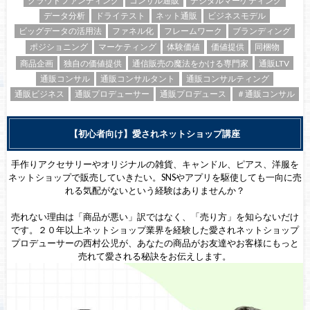
データ分析
ドライテスト
ネット通販
ビジネスモデル
ビッグデータの活用法
ファネル化
フレームワーク
ブランディング
ポジショニング
マーケティング
体験価値
価値提供
同梱物
商品企画
独自の価値提供
通信販売の魔法をかける専門家
通販LTV
通販コンサル
通販コンサルタント
通販コンサルティング
通販ビジネス
通販プロデューサー
通販プロデュース
＃通販コンサル
【初心者向け】愛されネットショップ講座
手作りアクセサリーやオリジナルの雑貨、キャンドル、ピアス、洋服を
ネットショップで販売していきたい。SNSやアプリを駆使しても一向に売
れる気配がないという経験はありませんか？
売れない理由は「商品が悪い」訳ではなく、「売り方」を知らないだけ
です。２０年以上ネットショップ業界を経験した愛されネットショップ
プロデューサーの西村公児が、あなたの商品がお友達やお客様にもっと
売れて愛される秘訣をお伝えします。