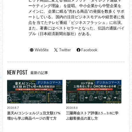
ヒット商品に変える 独自メソッド 「ダイレクト通販マ
ーケティング理論」 を提唱。 中小企業から中堅企業を
メインに、 企業に眠る“売れる商品”の発掘を数多く サポ
ートしている。 国内の注目ビジネスモデルや経営者に焦
点を 当てたテレビ番組「ビジネスフラッシュ」に出演。
また、著書にはベストセラーとなった、 伝説の通販バイ
ブル（日本経済新聞出版社）がある。
WebSite
Twitter
Facebook
NEW POST
最新の記事
デジタルコマース
デジタルコマース
2026.8.7
2026.8.6
楽天AIコンシェルジュ注文額17%
三陽商会ストア評価2.5→3.8に学
増から学ぶ商品ページの育て方
ぶ顧客接点の直し方