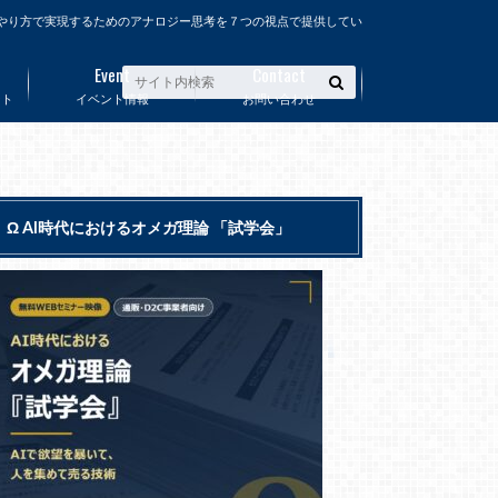
やり方で実現するためのアナロジー思考を７つの視点で提供してい
Event
Contact
ート
イベント情報
お問い合わせ
Ω AI時代におけるオメガ理論 「試学会」