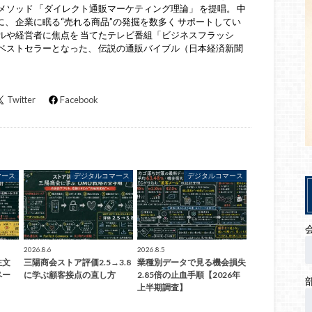
メソッド 「ダイレクト通販マーケティング理論」 を提唱。 中
、 企業に眠る“売れる商品”の発掘を数多く サポートしてい
ルや経営者に焦点を 当てたテレビ番組「ビジネスフラッシ
ベストセラーとなった、 伝説の通販バイブル（日本経済新聞
Twitter
Facebook
マース
デジタルコマース
デジタルコマース
2026.8.6
2026.8.5
注文
三陽商会ストア評価2.5→3.8
業種別データで見る機会損失
ペー
に学ぶ顧客接点の直し方
2.85倍の止血手順【2026年
上半期調査】