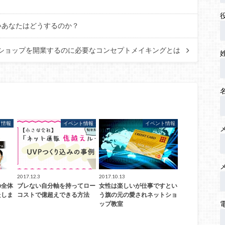
いあなたはどうするのか？
ショップを開業するのに必要なコンセプトメイキングとは
ト情報
イベント情報
イベント情報
2017.12.3
2017.10.13
の全体
ブレない自分軸を持ってロー
女性は楽しいが仕事ですとい
たしま
コストで億超えできる方法
う旗の元の愛されネットショ
ップ教室