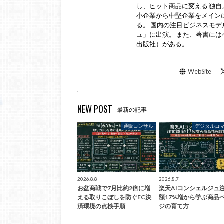
し、ヒット商品に変える 独自
小企業から中堅企業をメインに
る。 国内の注目ビジネスモデ
ュ」に出演。 また、著書には
出版社）がある。
WebSite
NEW POST
最新の記事
通販コンサル
デジタルコ
2026.8.8
2026.8.7
お盆商戦で7月比約2倍に増
楽天AIコンシェルジュ
える取りこぼしを防ぐEC決
額17%増から学ぶ商品
済環境の点検手順
ジの育て方