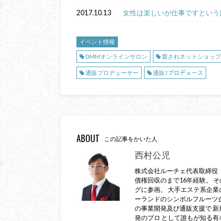
2017.10.13
女性は楽しいが仕事ですという
イベント情報
DMMオンラインサロン
愛されネットショップ
通販プロデューサー
通販ﾌプロデュース
ABOUT
この記事をかいた人
西村公児
株式会社ルーチェ代表取締役
債権回収のまで16年経験。 
グに参画。 大手エステ系企業
ーランドのシンボルフルーツ企
の事業開発及び通販支援で 新
発のプロ として誰もが知る有