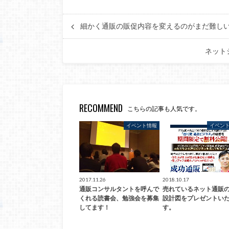
細かく通販の販促内容を変えるのがまだ難し
ネット
RECOMMEND
こちらの記事も人気です。
イベント情報
イベン
2017.11.26
2018.10.17
通販コンサルタントを呼んで
売れているネット通販
くれる読書会、勉強会を募集
設計図をプレゼントい
してます！
す。