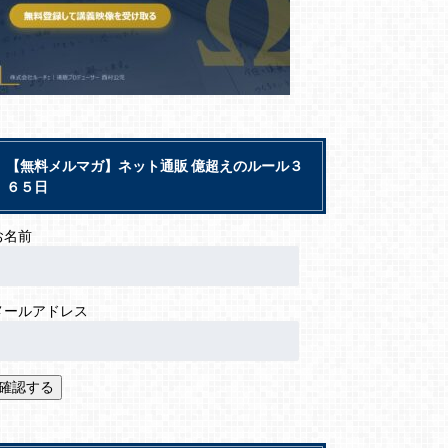
【無料メルマガ】ネット通販 億超えのルール３
６５日
お名前
メールアドレス