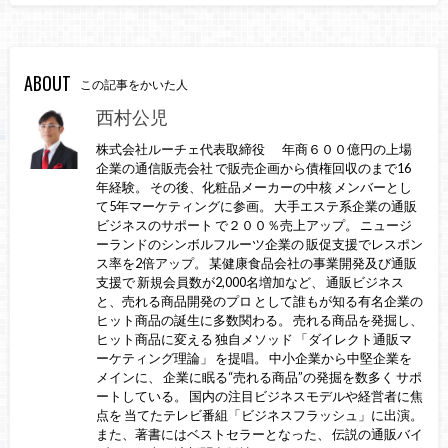
ABOUT
この記事をかいた人
西村公児
株式会社ルーチェ代表取締役 年商６００億円の上場
企業の通信販売会社 で販売企画から債権回収のまで16
年経験。 その後、化粧品メーカーの中核 メンバーとし
て5年マーケティングに参画。 大手エステ系企業の通販
ビジネスのサポート で２００％売上アップ。 ニュージ
ーランドのシンボルフルーツ企業の 販促支援でレスポン
ス率を2倍アップ。 某健康食品会社の事業開発及び通販
支援で 新規会員数が2,000名増加など、 通販ビジネス
と、売れる商品開発のプロ として誰もが知る有名企業の
ヒット商品の誕生に多数関わる。 売れる商品を発掘し、
ヒット商品に変える 独自メソッド 「ダイレクト通販マ
ーケティング理論」 を提唱。 中小企業から中堅企業を
メインに、 企業に眠る“売れる商品”の発掘を数多く サポ
ートしている。 国内の注目ビジネスモデルや経営者に焦
点を 当てたテレビ番組「ビジネスフラッシュ」に出演。
また、著書にはベストセラーとなった、 伝説の通販バイ