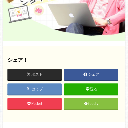
シェア！
ポスト
シェア
はてブ
送る
Pocket
feedly