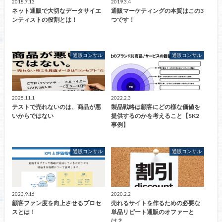
2018.7.13
2019.3.4
ネット通販で大切なデータサイエ
通販マーケティングの本質はこの3
ンティストの役割とは！
つです！
通販コンサル
通販コンサル
2025.11.1
2022.2.3
テストで売れないのは、商品が悪
製品戦略は顧客にどの様な価値を
いからではない
提供するのかを考えること【SK2
事例】
通販コンサル
通販コンサル
2023.9.16
2020.2.2
顧客ファン度を向上させるプロセ
売れるサイトを作るための必要な
スとは！
単品リピート通販のオファーと
は？