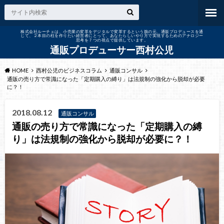
株式会社ルーチェは、小売業の変革をデジタルで変革するという旗の元、通販プロデュースを通
じて、２本目の柱を作りたい経営者にとって、あなたらしいやり方で実現するためのアナロジー
思考を７つの視点で提供しています。
通販プロデューサー西村公児
HOME
西村公児のビジネスコラム
通販コンサル
通販の売り方で常識になった「定期購入の縛り」は法規制の強化から脱却が必要
に？！
2018.08.12
通販コンサル
通販の売り方で常識になった「定期購入の縛
り」は法規制の強化から脱却が必要に？！