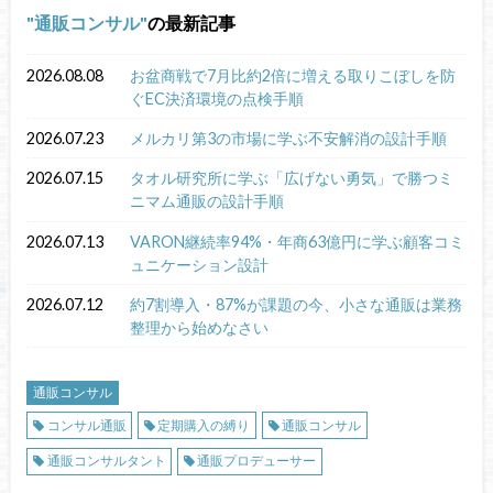
通販コンサル
の最新記事
2026.08.08
お盆商戦で7月比約2倍に増える取りこぼしを防
ぐEC決済環境の点検手順
2026.07.23
メルカリ第3の市場に学ぶ不安解消の設計手順
2026.07.15
タオル研究所に学ぶ「広げない勇気」で勝つミ
ニマム通販の設計手順
2026.07.13
VARON継続率94%・年商63億円に学ぶ顧客コミ
ュニケーション設計
2026.07.12
約7割導入・87%が課題の今、小さな通販は業務
整理から始めなさい
通販コンサル
コンサル通販
定期購入の縛り
通販コンサル
通販コンサルタント
通販プロデューサー