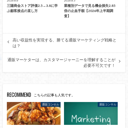
2026.8.6
2026.8.5
三陽商会ストア評価2.5→3.8に学
業種別データで見る機会損失2.85
ぶ顧客接点の直し方
倍の止血手順【2026年上半期調
査】
高い収益性を実現する、勝てる通販マーケティング戦略と
は？
通販マーケターは、カスタマージャーニーを理解することが
必要不可欠です！
RECOMMEND
こちらの記事も人気です。
通販コンサル
通販コンサル