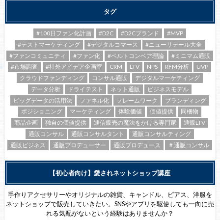
タグ
#100日ファン化計画
#D2C
#D2Cブランド
#MVP
#テストマーケティング
#デジタルコマース
#ニューリテール大全
#ファンコミュニティ
#ファン化
#ベルトコンベア理論
#ミニマム通販
#市場調査
#社外アイデア企画室
CRM
LTV
NPS
RFM分析
UVP
クラウドファンディング
コンサル通販
デジタルマーケティング
データ分析
ドライテスト
ネット通販
ビジネスモデル
ビッグデータの活用法
ファネル化
フレームワーク
ブランディング
ポジショニング
マーケティング
体験価値
価値提供
同梱物
商品企画
独自の価値提供
通信販売の魔法をかける専門家
通販LTV
通販コンサル
通販コンサルタント
通販コンサルティング
通販ビジネス
通販プロデューサー
通販プロデュース
＃通販コンサル
【初心者向け】愛されネットショップ講座
手作りアクセサリーやオリジナルの雑貨、キャンドル、ピアス、洋服を
ネットショップで販売していきたい。SNSやアプリを駆使しても一向に売
れる気配がないという経験はありませんか？