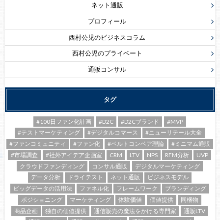
ネット通販
プロフィール
西村公児のビジネスコラム
西村公児のプライベート
通販コンサル
タグ
#100日ファン化計画
#D2C
#D2Cブランド
#MVP
#テストマーケティング
#デジタルコマース
#ニューリテール大全
#ファンコミュニティ
#ファン化
#ベルトコンベア理論
#ミニマム通販
#市場調査
#社外アイデア企画室
CRM
LTV
NPS
RFM分析
UVP
クラウドファンディング
コンサル通販
デジタルマーケティング
データ分析
ドライテスト
ネット通販
ビジネスモデル
ビッグデータの活用法
ファネル化
フレームワーク
ブランディング
ポジショニング
マーケティング
体験価値
価値提供
同梱物
商品企画
独自の価値提供
通信販売の魔法をかける専門家
通販LTV