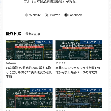
ブル（日本経済新聞出版社）がある。
WebSite
Twitter
Facebook
NEW POST
最新の記事
通販コンサル
デジタルコマース
2026.8.8
2026.8.7
お盆商戦で7月比約2倍に増える取
楽天AIコンシェルジュ注文額17%
りこぼしを防ぐEC決済環境の点検
増から学ぶ商品ページの育て方
手順
デジタルコマース
デジタルコマース