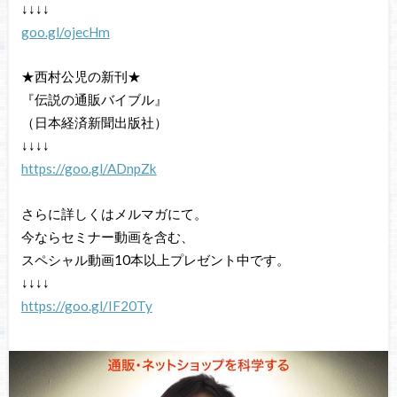
↓↓↓↓
goo.gl/ojecHm
★西村公児の新刊★
『伝説の通販バイブル』
（日本経済新聞出版社）
↓↓↓↓
https://goo.gl/ADnpZk
さらに詳しくはメルマガにて。
今ならセミナー動画を含む、
スペシャル動画10本以上プレゼント中です。
↓↓↓↓
https://goo.gl/IF20Ty