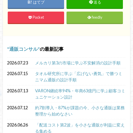
はてブ
送る
Pocket
feedly
通販コンサル
の最新記事
2026.07.23
メルカリ第3の市場に学ぶ不安解消の設計手順
2026.07.15
タオル研究所に学ぶ「広げない勇気」で勝つミ
ニマム通販の設計手順
2026.07.13
VARON継続率94%・年商63億円に学ぶ顧客コミ
ュニケーション設計
2026.07.12
約7割導入・87%が課題の今、小さな通販は業務
整理から始めなさい
2026.06.26
「配送コスト第2波」を小さな通販が利益に変え
る集める