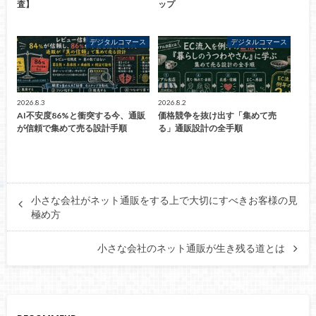
査】
ップ
デジタルコマース
デジタルコマース
2026.8.3
2026.8.2
AI不安度86%と衝突する今、通販
価格競争を抜け出す「集めて売
が信頼で集めて売る設計手順
る」通販設計の全手順
小さな会社がネット通販をする上で大切にすべきお客様の見
極め方
小さな会社のネット通販が生き残る道とは