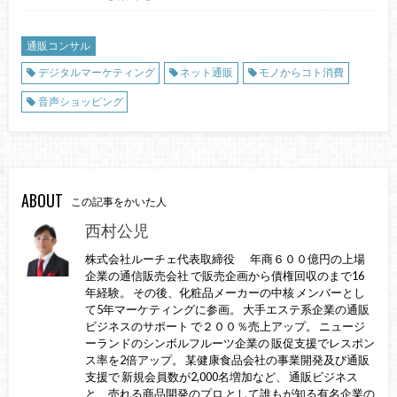
通販コンサル
デジタルマーケティング
ネット通販
モノからコト消費
音声ショッピング
ABOUT
この記事をかいた人
西村公児
株式会社ルーチェ代表取締役 年商６００億円の上場
企業の通信販売会社 で販売企画から債権回収のまで16
年経験。 その後、化粧品メーカーの中核 メンバーとし
て5年マーケティングに参画。 大手エステ系企業の通販
ビジネスのサポート で２００％売上アップ。 ニュージ
ーランドのシンボルフルーツ企業の 販促支援でレスポン
ス率を2倍アップ。 某健康食品会社の事業開発及び通販
支援で 新規会員数が2,000名増加など、 通販ビジネス
と、売れる商品開発のプロ として誰もが知る有名企業の