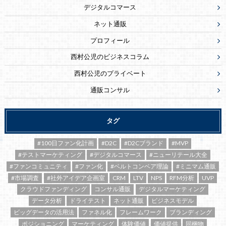
デジタルコマース
ネット通販
プロフィール
西村公児のビジネスコラム
西村公児のプライベート
通販コンサル
タグ
#100日ファン化計画
#D2C
#D2Cブランド
#MVP
#テストマーケティング
#デジタルコマース
#ニューリテール大全
#ファンコミュニティ
#ファン化
#ベルトコンベア理論
#ミニマム通販
#市場調査
#社外アイデア企画室
CRM
LTV
NPS
RFM分析
UVP
クラウドファンディング
コンサル通販
デジタルマーケティング
データ分析
ドライテスト
ネット通販
ビジネスモデル
ビッグデータの活用法
ファネル化
フレームワーク
ブランディング
ポジショニング
マーケティング
体験価値
価値提供
同梱物