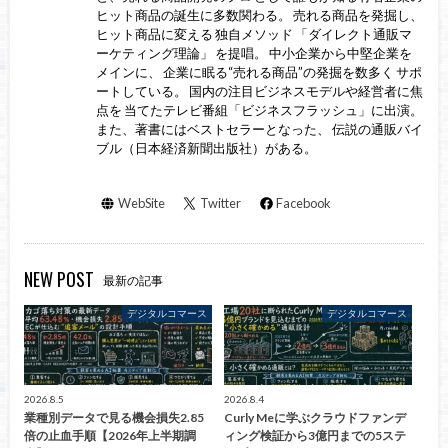
ヒット商品の誕生に多数関わる。 売れる商品を発掘し、
ヒット商品に変える 独自メソッド 「ダイレクト通販マ
ーケティング理論」 を提唱。 中小企業から中堅企業を
メインに、 企業に眠る“売れる商品”の発掘を数多く サポ
ートしている。 国内の注目ビジネスモデルや経営者に焦
点を 当てたテレビ番組「ビジネスフラッシュ」に出演。
また、著書にはベストセラーとなった、 伝説の通販バイ
ブル（日本経済新聞出版社）がある。
WebSite
Twitter
Facebook
NEW POST
最新の記事
デジタルコマース
デジタルコマース
2026.8.5
2026.8.4
業種別データで見る機会損失2.85
Curly Meに学ぶクラウドファンデ
倍の止血手順【2026年上半期調
ィング検証から3億円までの5ステ