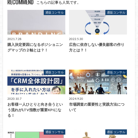
RECOMMEND
こちらの記事も人気です。
通販コンサル
通販コンサル
2021.7.28
2022.5.30
購入決定要因になるポジショニン
広告に依存しない優良顧客の作り
グマップの２軸とは？！
方とは？！
通販コンサル
通販コンサル
2020.10.7
2024.9.20
お客様一人ひとりと向き合うとい
市場調査の重要性と実践方法につ
う流れがLTV指数が重要KPIにな
いて
る！
通販コンサル
通販コンサル