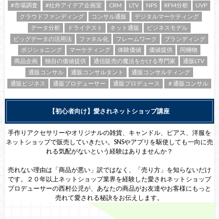
#市場調査
#社外アイデア企画室
CRM
LTV
NPS
RFM分析
UVP
クラウドファンディング
コンサル通販
デジタルマーケティング
データ分析
ドライテスト
ネット通販
ビジネスモデル
ビッグデータの活用法
ファネル化
フレームワーク
ブランディング
ポジショニング
マーケティング
体験価値
価値提供
同梱物
商品企画
独自の価値提供
通信販売の魔法をかける専門家
通販LTV
通販コンサル
通販コンサルタント
通販コンサルティング
通販ビジネス
通販プロデューサー
通販プロデュース
＃通販コンサル
【初心者向け】愛されネットショップ講座
手作りアクセサリーやオリジナルの雑貨、キャンドル、ピアス、洋服を
ネットショップで販売していきたい。SNSやアプリを駆使しても一向に売
れる気配がないという経験はありませんか？
売れない理由は「商品が悪い」訳ではなく、「売り方」を知らないだけ
です。２０年以上ネットショップ業界を経験した愛されネットショップ
プロデューサーの西村公児が、あなたの商品がお友達やお客様にもっと
売れて愛される秘訣をお伝えします。