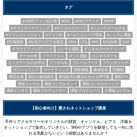
タグ
#100日ファン化計画
#D2C
#D2Cブランド
#MVP
#テストマーケティング
#デジタルコマース
#ニューリテール大全
#ファンコミュニティ
#ファン化
#ベルトコンベア理論
#ミニマム通販
#市場調査
#社外アイデア企画室
CRM
LTV
NPS
RFM分析
UVP
クラウドファンディング
コンサル通販
デジタルマーケティング
データ分析
ドライテスト
ネット通販
ビジネスモデル
ビッグデータの活用法
ファネル化
フレームワーク
ブランディング
ポジショニング
マーケティング
体験価値
価値提供
同梱物
商品企画
独自の価値提供
通信販売の魔法をかける専門家
通販LTV
通販コンサル
通販コンサルタント
通販コンサルティング
通販ビジネス
通販プロデューサー
通販プロデュース
＃通販コンサル
【初心者向け】愛されネットショップ講座
手作りアクセサリーやオリジナルの雑貨、キャンドル、ピアス、洋服を
ネットショップで販売していきたい。SNSやアプリを駆使しても一向に売
れる気配がないという経験はありませんか？