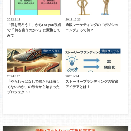
2022.1.18
2018.12.23
「何を売ろう！」からfor you視点
通販マーケティングの「ポジショ
で「 何を言うのか？」に変換して
ニング」って何？
みて
通販コンサル
通販コンサル
2024.8.26
2025.6.24
「やられっぱなしで君たちは悔し
ストーリーブランディングの実践
くないのか」の号令から始まった
アイデアとは！
プロジェクト！