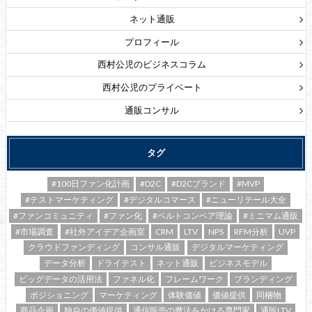
ネット通販
プロフィール
西村公児のビジネスコラム
西村公児のプライベート
通販コンサル
タグ
#100日ファン化計画
#D2C
#D2Cブランド
#MVP
#テストマーケティング
#デジタルコマース
#ニューリテール大全
#ファンコミュニティ
#ファン化
#ベルトコンベア理論
#ミニマム通販
#市場調査
#社外アイデア企画室
CRM
LTV
NPS
RFM分析
UVP
クラウドファンディング
コンサル通販
デジタルマーケティング
データ分析
ドライテスト
ネット通販
ビジネスモデル
ビッグデータの活用法
ファネル化
フレームワーク
ブランディング
ポジショニング
マーケティング
体験価値
価値提供
同梱物
商品企画
独自の価値提供
通信販売の魔法をかける専門家
通販LTV