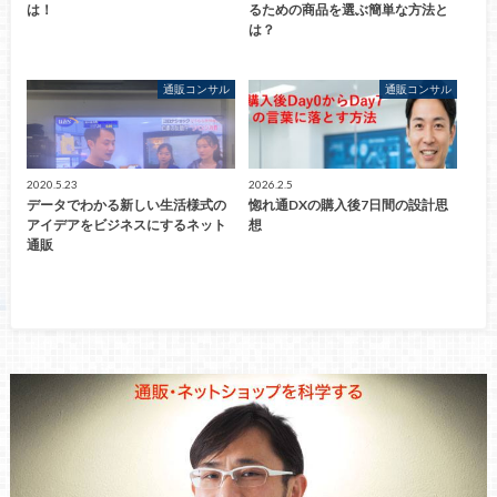
は！
るための商品を選ぶ簡単な方法と
は？
通販コンサル
通販コンサル
2020.5.23
2026.2.5
データでわかる新しい生活様式の
惚れ通DXの購入後7日間の設計思
アイデアをビジネスにするネット
想
通販