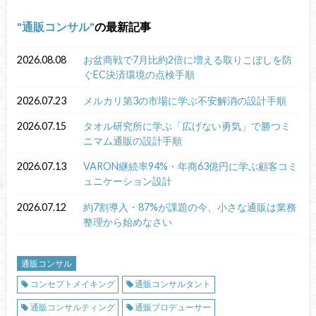
通販コンサル
の最新記事
2026.08.08
お盆商戦で7月比約2倍に増える取りこぼしを防
ぐEC決済環境の点検手順
2026.07.23
メルカリ第3の市場に学ぶ不安解消の設計手順
2026.07.15
タオル研究所に学ぶ「広げない勇気」で勝つミ
ニマム通販の設計手順
2026.07.13
VARON継続率94%・年商63億円に学ぶ顧客コミ
ュニケーション設計
2026.07.12
約7割導入・87%が課題の今、小さな通販は業務
整理から始めなさい
通販コンサル
コンセプトメイキング
通販コンサルタント
通販コンサルティング
通販プロデューサー