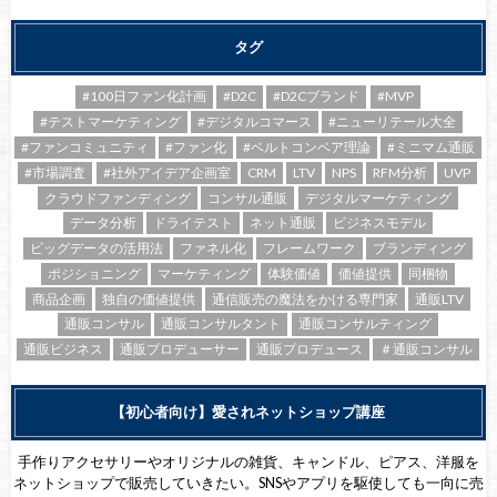
タグ
#100日ファン化計画
#D2C
#D2Cブランド
#MVP
#テストマーケティング
#デジタルコマース
#ニューリテール大全
#ファンコミュニティ
#ファン化
#ベルトコンベア理論
#ミニマム通販
#市場調査
#社外アイデア企画室
CRM
LTV
NPS
RFM分析
UVP
クラウドファンディング
コンサル通販
デジタルマーケティング
データ分析
ドライテスト
ネット通販
ビジネスモデル
ビッグデータの活用法
ファネル化
フレームワーク
ブランディング
ポジショニング
マーケティング
体験価値
価値提供
同梱物
商品企画
独自の価値提供
通信販売の魔法をかける専門家
通販LTV
通販コンサル
通販コンサルタント
通販コンサルティング
通販ビジネス
通販プロデューサー
通販プロデュース
＃通販コンサル
【初心者向け】愛されネットショップ講座
手作りアクセサリーやオリジナルの雑貨、キャンドル、ピアス、洋服を
ネットショップで販売していきたい。SNSやアプリを駆使しても一向に売