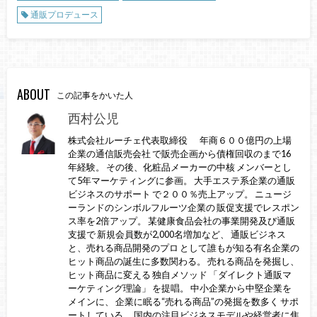
通販プロデュース
ABOUT
この記事をかいた人
西村公児
株式会社ルーチェ代表取締役 年商６００億円の上場
企業の通信販売会社 で販売企画から債権回収のまで16
年経験。 その後、化粧品メーカーの中核 メンバーとし
て5年マーケティングに参画。 大手エステ系企業の通販
ビジネスのサポート で２００％売上アップ。 ニュージ
ーランドのシンボルフルーツ企業の 販促支援でレスポン
ス率を2倍アップ。 某健康食品会社の事業開発及び通販
支援で 新規会員数が2,000名増加など、 通販ビジネス
と、売れる商品開発のプロ として誰もが知る有名企業の
ヒット商品の誕生に多数関わる。 売れる商品を発掘し、
ヒット商品に変える 独自メソッド 「ダイレクト通販マ
ーケティング理論」 を提唱。 中小企業から中堅企業を
メインに、 企業に眠る“売れる商品”の発掘を数多く サポ
ートしている。 国内の注目ビジネスモデルや経営者に焦