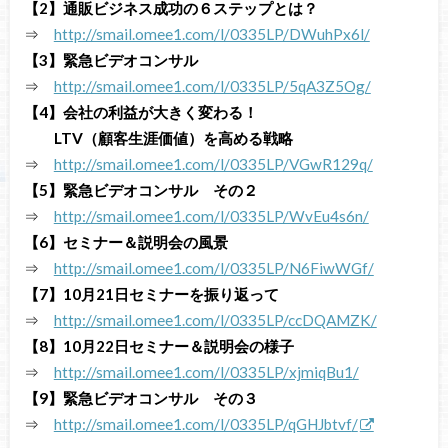
【2】通販ビジネス成功の６ステップとは？
⇒
http://smail.omee1.com/l/0335LP/DWuhPx6l/
【3】緊急ビデオコンサル
⇒
http://smail.omee1.com/l/0335LP/5qA3Z5Og/
【4】会社の利益が大きく変わる！
LTV（顧客生涯価値）を高める戦略
⇒
http://smail.omee1.com/l/0335LP/VGwR129q/
【5】緊急ビデオコンサル その２
⇒
http://smail.omee1.com/l/0335LP/WvEu4s6n/
【6】セミナー＆説明会の風景
⇒
http://smail.omee1.com/l/0335LP/N6FiwWGf/
【7】10月21日セミナーを振り返って
⇒
http://smail.omee1.com/l/0335LP/ccDQAMZK/
【8】10月22日セミナー＆説明会の様子
⇒
http://smail.omee1.com/l/0335LP/xjmiqBu1/
【9】緊急ビデオコンサル その３
⇒
http://smail.omee1.com/l/0335LP/qGHJbtvf
/