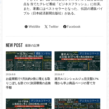
点を 当てたテレビ番組「ビジネスフラッシュ」に出演。
また、著書にはベストセラーとなった、 伝説の通販バイ
ブル（日本経済新聞出版社）がある。
WebSite
Twitter
Facebook
NEW POST
最新の記事
通販コンサル
デジタルコマース
2026.8.8
2026.8.7
お盆商戦で7月比約2倍に増える取
楽天AIコンシェルジュ注文額17%
りこぼしを防ぐEC決済環境の点検
増から学ぶ商品ページの育て方
手順
デジタルコマース
デジタルコマース