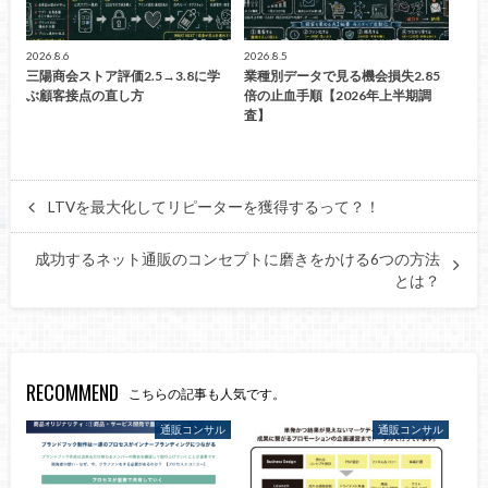
2026.8.6
2026.8.5
三陽商会ストア評価2.5→3.8に学
業種別データで見る機会損失2.85
ぶ顧客接点の直し方
倍の止血手順【2026年上半期調
査】
LTVを最大化してリピーターを獲得するって？！
成功するネット通販のコンセプトに磨きをかける6つの方法
とは？
RECOMMEND
こちらの記事も人気です。
通販コンサル
通販コンサル