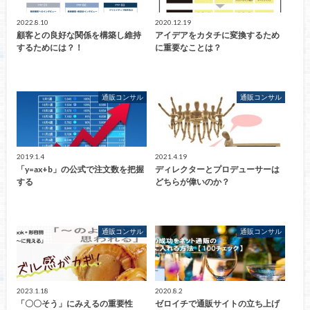
2022.8.10
2020.12.19
顧客との良好な関係を構築し維持
アイデアをカタチに変換するため
するためには？！
に重要なことは？
通販コンサル
通販コンサル
2019.1.4
2021.4.19
「y=ax+b」の公式で注文数を把握
ディレクターとプロデューサーは
する
どちらが偉いのか？
通販コンサル
通販コンサル
2023.1.18
2020.8.2
「〇〇そう」にみえるの重要性
ゼロイチで通販サイトの立ち上げ