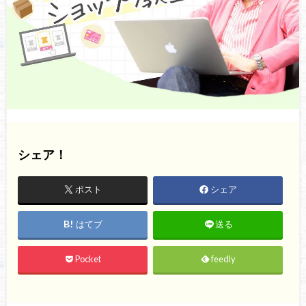
シェア！
ポスト
シェア
はてブ
送る
Pocket
feedly