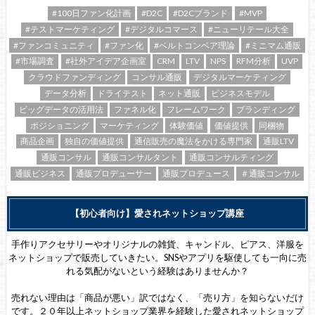
#100日ファン化計画
#D2C
#D2Cブランド
#MVP
#テストマーケティング
#デジタルコマース
#ニューリテール大全
#ファンコミュニティ
#ファン化
#ベルトコンベア理論
#ミニマム通販
#市場調査
#社外アイデア企画室
CRM
LTV
NPS
RFM分析
UVP
クラウドファンディング
コンサル通販
デジタルマーケティング
データ分析
ドライテスト
ネット通販
ビジネスモデル
ビッグデータの活用法
ファネル化
フレームワーク
ブランディング
ポジショニング
マーケティング
体験価値
価値提供
同梱物
商品企画
独自の価値提供
通信販売の魔法をかける専門家
通販LTV
通販コンサル
通販コンサルタント
通販コンサルティング
通販ビジネス
通販プロデューサー
通販プロデュース
＃通販コンサル
【初心者向け】愛されネットショップ講座
手作りアクセサリーやオリジナルの雑貨、キャンドル、ピアス、洋服を
ネットショップで販売していきたい。SNSやアプリを駆使しても一向に売
れる気配がないという経験はありませんか？
売れない理由は「商品が悪い」訳ではなく、「売り方」を知らないだけ
です。２０年以上ネットショップ業界を経験した愛されネットショップ