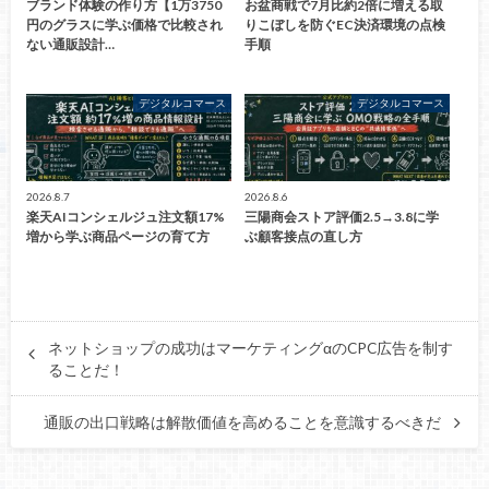
ブランド体験の作り方【1万3750
お盆商戦で7月比約2倍に増える取
円のグラスに学ぶ価格で比較され
りこぼしを防ぐEC決済環境の点検
ない通販設計…
手順
デジタルコマース
デジタルコマース
2026.8.7
2026.8.6
楽天AIコンシェルジュ注文額17%
三陽商会ストア評価2.5→3.8に学
増から学ぶ商品ページの育て方
ぶ顧客接点の直し方
ネットショップの成功はマーケティングαのCPC広告を制す
ることだ！
通販の出口戦略は解散価値を高めることを意識するべきだ