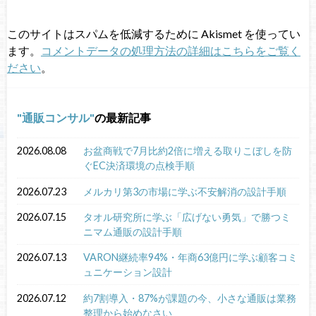
このサイトはスパムを低減するために Akismet を使ってい
ます。
コメントデータの処理方法の詳細はこちらをご覧く
ださい
。
通販コンサル
の最新記事
2026.08.08
お盆商戦で7月比約2倍に増える取りこぼしを防
ぐEC決済環境の点検手順
2026.07.23
メルカリ第3の市場に学ぶ不安解消の設計手順
2026.07.15
タオル研究所に学ぶ「広げない勇気」で勝つミ
ニマム通販の設計手順
2026.07.13
VARON継続率94%・年商63億円に学ぶ顧客コミ
ュニケーション設計
2026.07.12
約7割導入・87%が課題の今、小さな通販は業務
整理から始めなさい