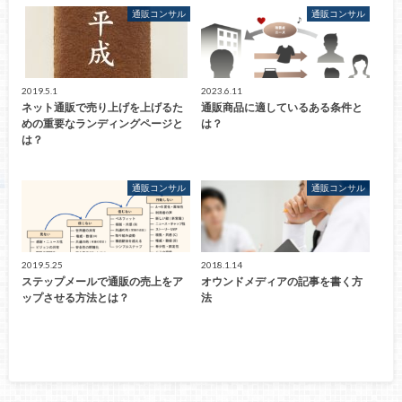
通販コンサル
通販コンサル
2019.5.1
2023.6.11
ネット通販で売り上げを上げるた
通販商品に適しているある条件と
めの重要なランディングページと
は？
は？
通販コンサル
通販コンサル
2019.5.25
2018.1.14
ステップメールで通販の売上をア
オウンドメディアの記事を書く方
ップさせる方法とは？
法