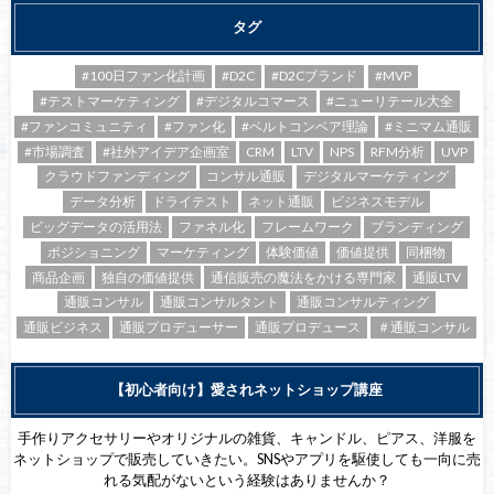
タグ
#100日ファン化計画
#D2C
#D2Cブランド
#MVP
#テストマーケティング
#デジタルコマース
#ニューリテール大全
#ファンコミュニティ
#ファン化
#ベルトコンベア理論
#ミニマム通販
#市場調査
#社外アイデア企画室
CRM
LTV
NPS
RFM分析
UVP
クラウドファンディング
コンサル通販
デジタルマーケティング
データ分析
ドライテスト
ネット通販
ビジネスモデル
ビッグデータの活用法
ファネル化
フレームワーク
ブランディング
ポジショニング
マーケティング
体験価値
価値提供
同梱物
商品企画
独自の価値提供
通信販売の魔法をかける専門家
通販LTV
通販コンサル
通販コンサルタント
通販コンサルティング
通販ビジネス
通販プロデューサー
通販プロデュース
＃通販コンサル
【初心者向け】愛されネットショップ講座
手作りアクセサリーやオリジナルの雑貨、キャンドル、ピアス、洋服を
ネットショップで販売していきたい。SNSやアプリを駆使しても一向に売
れる気配がないという経験はありませんか？