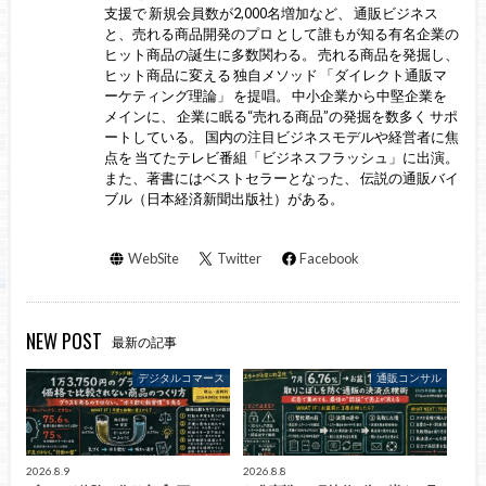
支援で 新規会員数が2,000名増加など、 通販ビジネス
と、売れる商品開発のプロ として誰もが知る有名企業の
ヒット商品の誕生に多数関わる。 売れる商品を発掘し、
ヒット商品に変える 独自メソッド 「ダイレクト通販マ
ーケティング理論」 を提唱。 中小企業から中堅企業を
メインに、 企業に眠る“売れる商品”の発掘を数多く サポ
ートしている。 国内の注目ビジネスモデルや経営者に焦
点を 当てたテレビ番組「ビジネスフラッシュ」に出演。
また、著書にはベストセラーとなった、 伝説の通販バイ
ブル（日本経済新聞出版社）がある。
WebSite
Twitter
Facebook
NEW POST
最新の記事
デジタルコマース
通販コンサル
2026.8.9
2026.8.8